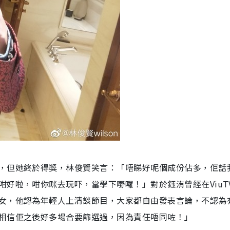
，但她終於得獎，林俊賢笑言：「唔睇好呢個成份佔多，佢話
好啦，咁你咪去玩吓，當學下嘢囉！」對於鈺洧曾經在ViuT
女，他認為年輕人上清談節目，大家都自由發表言論，不認為
相信佢之後好多場合要篩選過，因為責任唔同咗！」