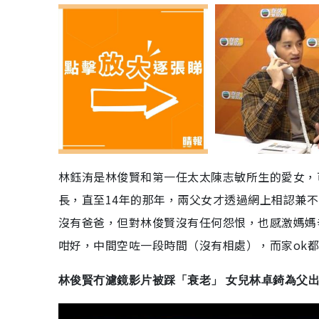
林鈺洧是林俊賢和第一任太太陳志敏所生的愛女，
長，直至14年的那年，兩父女才透過網上相認兼
沒有爸爸，但對林俊賢沒有任何怨恨，也感激媽媽
咁好，中間空咗一段時間（沒有相處），而家ok
林俊賢冇濾鏡影片被踩「衰老」 女兒林卓錡為父