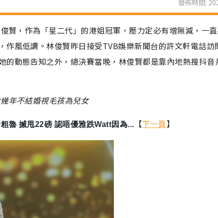
發佈時間: 202
員林俊賢，作為「星二代」的港姐冠軍，壓力定必有增無減，一
，作風低調。林俊賢昨日接受TVB娛樂新聞台的許文軒電話訪
她的動態告知之外，總決賽當晚，林俊賢都是靠內地熱搜抖音
廿幾年不結婚視毛孩為兒女
【
下一頁
】
 搣甩22磅 認唔優雅跌Watt因為...