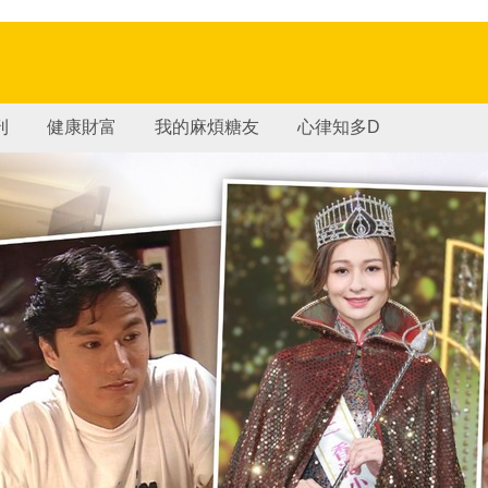
刊
健康財富
我的麻煩糖友
心律知多D