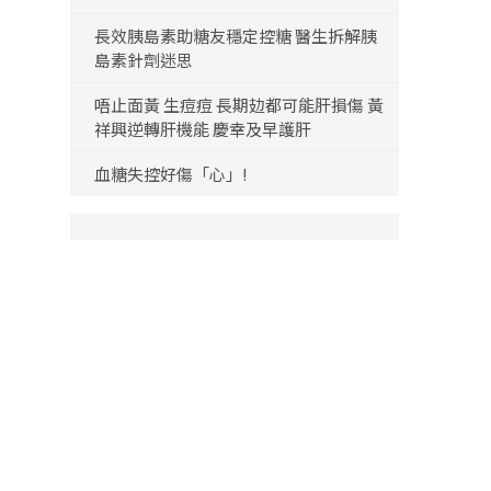
長效胰島素助糖友穩定控糖 醫生拆解胰
島素針劑迷思
唔止面黃 生痘痘 長期攰都可能肝損傷 黃
祥興逆轉肝機能 慶幸及早護肝
血糖失控好傷「心」!