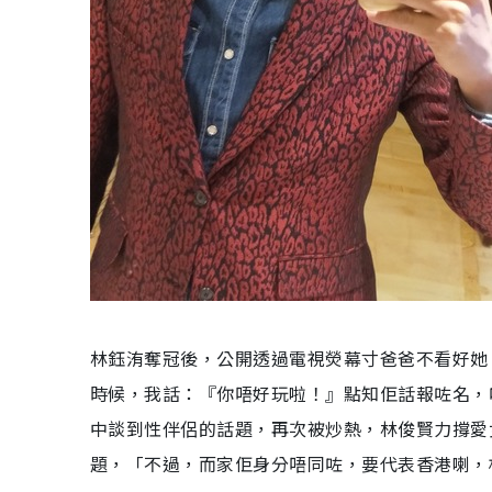
林鈺洧奪冠後，公開透過電視熒幕寸爸爸不看好她
時候，我話：『你唔好玩啦！』點知佢話報咗名，咁
中談到性伴侶的話題，再次被炒熱，林俊賢力撐愛
題，「不過，而家佢身分唔同咗，要代表香港喇，