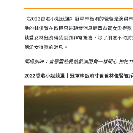
《2022香港小姐競選》冠軍林鈺洧的爸爸是演
地的林俊賢在微博只是轉發消息簡單恭賀女愛得獎
談愛女林鈺洧得獎感到非常驚喜，除了朋友不時將
到愛女得獎的消息。
同場加映：曾慧雲熱愛拍戲演閒角一樣開心 拍拖
2022香港小姐競選丨冠軍林鈺洧寸爸爸林俊賢被斥粗魯