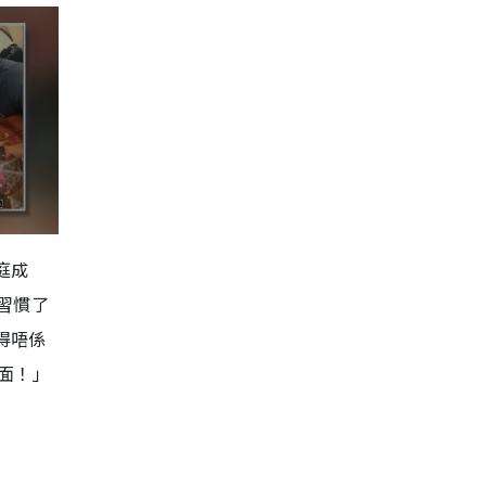
庭成
習慣了
得唔係
面！」