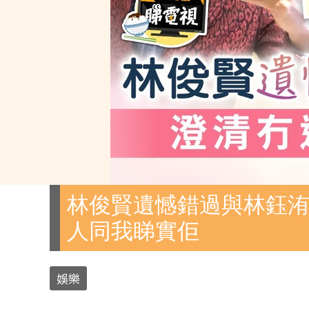
林俊賢遺憾錯過與林鈺洧
人同我睇實佢
娛樂