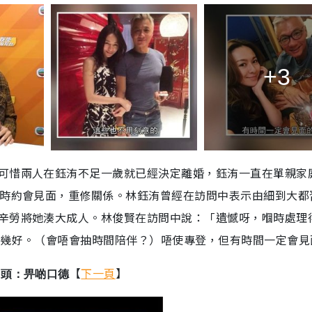
+3
可惜兩人在鈺洧不足一歲就已經決定離婚，鈺洧一直在單親家
不時約會見面，重修關係。林鈺洧曾經在訪問中表示由細到大都
辛勞將她湊大成人。林俊賢在訪問中說：「遺憾呀，嗰時處理
都幾好。（會唔會抽時間陪伴？）唔使專登，但有時間一定會見
【
下一頁
】
出頭：畀啲口德