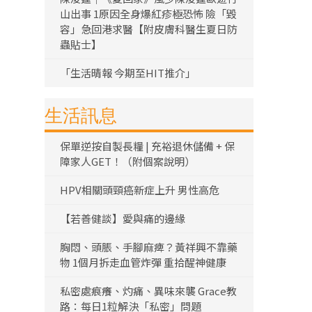
山出事 1原因全身爆紅疹極恐怖 險「毀
容」急回港求醫【附皮膚科醫生夏日防
蟲貼士】
「生活晴報 今期至HIT推介」
生活訊息
保單逆按自製長糧 | 充裕退休儲備 + 保
障家人GET！（附個案說明）
HPV相關頭頸癌新症上升 男性高危
【若善健談】愛與痛的邊緣
胸悶、頭脹、手腳麻痺？黃祥興不靠藥
物 1個月拆走血管炸彈 重拾醒神健康
私密處痕癢、灼痛、異味來襲 Grace教
路：每日1粒解決「私密」問題