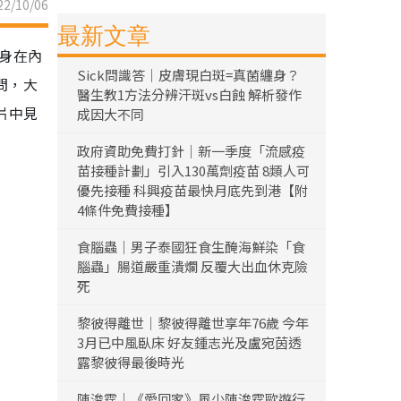
2/10/06
最新文章
直身在內
Sick問識答｜皮膚現白斑=真菌纏身？
問，大
醫生教1方法分辨汗斑vs白蝕 解析發作
片中見
成因大不同
政府資助免費打針｜新一季度「流感疫
苗接種計劃」引入130萬劑疫苗 8類人可
優先接種 科興疫苗最快月底先到港【附
4條件免費接種】
食腦蟲｜男子泰國狂食生醃海鮮染「食
腦蟲」腸道嚴重潰爛 反覆大出血休克險
死
黎彼得離世｜黎彼得離世享年76歲 今年
3月已中風臥床 好友鍾志光及盧宛茵透
露黎彼得最後時光
陳浚霆｜《愛回家》風少陳浚霆歐遊行