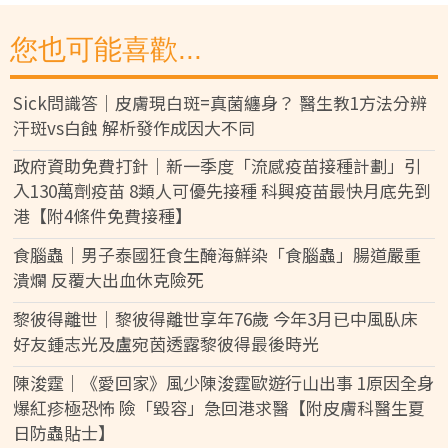
您也可能喜歡...
Sick問識答｜皮膚現白斑=真菌纏身？ 醫生教1方法分辨
汗斑vs白蝕 解析發作成因大不同
政府資助免費打針｜新一季度「流感疫苗接種計劃」引
入130萬劑疫苗 8類人可優先接種 科興疫苗最快月底先到
港【附4條件免費接種】
食腦蟲｜男子泰國狂食生醃海鮮染「食腦蟲」腸道嚴重
潰爛 反覆大出血休克險死
黎彼得離世｜黎彼得離世享年76歲 今年3月已中風臥床
好友鍾志光及盧宛茵透露黎彼得最後時光
陳浚霆｜《愛回家》風少陳浚霆歐遊行山出事 1原因全身
爆紅疹極恐怖 險「毀容」急回港求醫【附皮膚科醫生夏
日防蟲貼士】