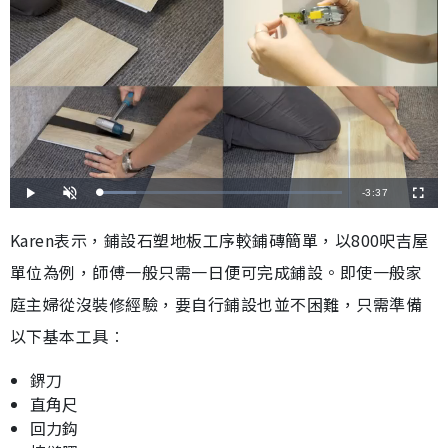
剩
-
3:37
載
播
開
全
入
放
啟
螢
完
音
幕
餘
畢
效
Karen表示，鋪設石塑地板工序較鋪磚簡單，以800呎吉屋
:
1
時
4
單位為例，師傅一般只需一日便可完成鋪設。即使一般家
.
9
間
3
%
庭主婦從沒裝修經驗，要自行鋪設也並不困難，只需準備
以下基本工具︰
鎅刀
直角尺
回力鈎