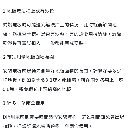
1.地板無法扣上或有沙粒
鋪設地板時可能遇到無法扣上的情況，此時就要解開地
板，遂檢查卡槽裡是否有沙粒，有的話要用掃清除，清潔
乾淨後再嘗試扣入，一般都能完成安裝。
2.事先測量地板面積長闊
安裝地板前建議先測量好地板面積的長闊，計算好要多少
塊地板，例如當需要3.2塊才能鋪滿，可在兩例各用上一塊
0.6塊，避免邊位出現過窄的地板
3.鋪多一至兩盒備用
DIY用家前期需要時間熟習安裝流程，鋪設期間難免會出現
損耗，建議訂購地板時預多一至兩盒備用。