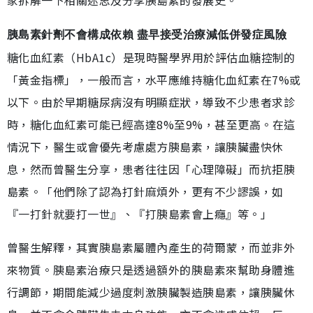
家拆解一下相關迷思及分享胰島素的發展史。
胰島素針劑不會構成依賴 盡早接受治療減低併發症風險
糖化血紅素（HbA1c）是現時醫學界用於評估血糖控制的
「黃金指標」，一般而言，水平應維持糖化血紅素在7%或
以下。由於早期糖尿病沒有明顯症狀，導致不少患者求診
時，糖化血紅素可能已經高達8%至9%，甚至更高。在這
情況下，醫生或會優先考慮處方胰島素，讓胰臟盡快休
息，然而曾醫生分享，患者往往因「心理障礙」而抗拒胰
島素。「他們除了認為打針麻煩外，更有不少謬誤，如
『一打針就要打一世』、『打胰島素會上癮』等。」
曾醫生解釋，其實胰島素屬體內產生的荷爾蒙，而並非外
來物質。胰島素治療只是透過額外的胰島素來幫助身體進
行調節，期間能減少過度刺激胰臟製造胰島素，讓胰臟休