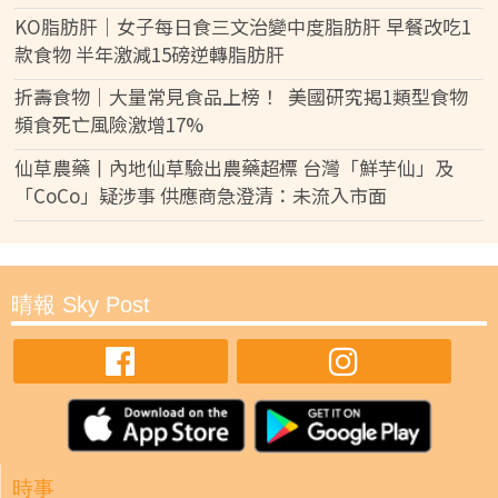
KO脂肪肝｜女子每日食三文治變中度脂肪肝 早餐改吃1
款食物 半年激減15磅逆轉脂肪肝
折壽食物｜大量常見食品上榜！ 美國研究揭1類型食物
頻食死亡風險激增17%
仙草農藥丨內地仙草驗出農藥超標 台灣「鮮芋仙」及
「CoCo」疑涉事 供應商急澄清：未流入市面
晴報 Sky Post
時事