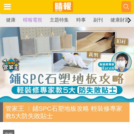
健康
晴報電視
主題特集
時事
副刊
健康財富
管家王 ︳鋪SPC石塑地板攻略 輕裝修專家
教5大防失敗貼士