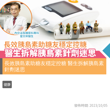
長效胰島素助糖友穩定控糖 醫生拆解胰島素
針劑迷思
健康
發佈時間: 2023/10/05