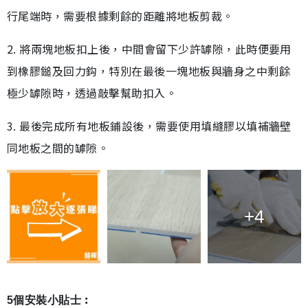
行尾端時，需要根據剩餘的距離將地板剪裁。
2. 將兩塊地板扣上後，中間會留下少許罅隙，此時便要用
到橡膠鎚及回力鈎，特別在最後一塊地板與牆身之中剩餘
極少罅隙時，透過敲擊幫助扣入。
3. 最後完成所有地板鋪設後，需要使用填縫膠以填補牆壁
同地板之間的罅隙。
+4
5個安裝小貼士︰