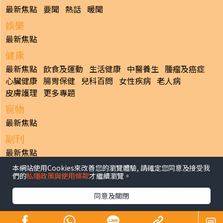
最新焦點
要聞
熱話
暖聞
娛樂
最新焦點
健康
最新焦點
飲食及運動
生活健康
中醫養生
腫瘤及癌症
心臟健康
腸胃保健
兒科百問
女性疾病
老人病
皮膚護理
更多專題
寵物
最新焦點
副刊
最新焦點
本網站使用Cookies來改善您的瀏覽體驗, 請確定您同意及接受我
日報
們的
私隱政策與使用條款
才繼續瀏覽。
揭頁版
港聞
財經/地產
中國/國際
娛樂
Healthy Life
生活副刊
親子/教育
體育
專題/人物
昔日晴報
同意及關閉
香港經濟日報版權所有©2026