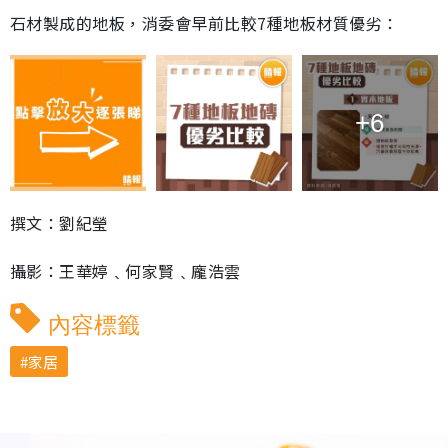
石材製成的地板，消委會早前比較7種地板材質優劣：
+6
撰文：劉紀瑩
攝影：王華婷﹑何家賢﹑龐浩雲
內容標籤
家居