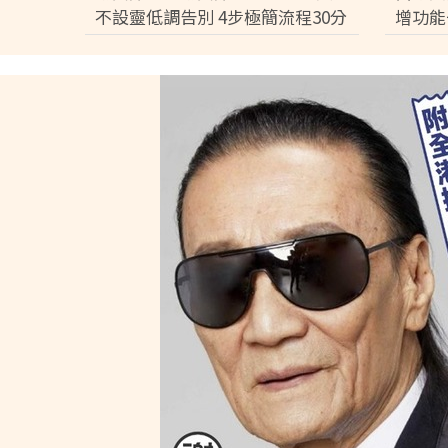
不設靈低調告別 4步極簡流程30分
增功能
鐘即出殯 只適用1類病人【附全港
3分鐘
院出服務醫院名單】
件】