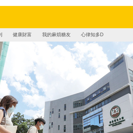
刊
健康財富
我的麻煩糖友
心律知多D