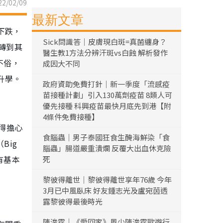
2/02/09
最新文章
下跌，
Sick問識答｜皮膚現白斑=真菌纏身？
轉到其
醫生教1方法分辨汗斑vs白蝕 解析發作
不俗，
成因大不同
升學。
政府資助免費打針｜新一季度「流感疫
苗接種計劃」引入130萬劑疫苗 8類人可
優先接種 科興疫苗最快月底先到港【附
4條件免費接種】
得擔心
食腦蟲｜男子泰國狂食生醃海鮮染「食
Big
腦蟲」腸道嚴重潰爛 反覆大出血休克險
都有基本
死
黎彼得離世｜黎彼得離世享年76歲 今年
3月已中風臥床 好友鍾志光及盧宛茵透
露黎彼得最後時光
陳浚霆｜《愛回家》風少陳浚霆歐遊行