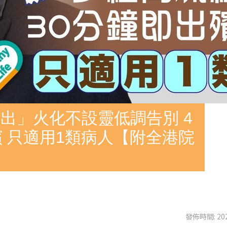
出」火化不設靈低調告別 4
殯 只適用1類病人【附全港院
發佈時間: 202