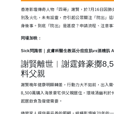
香港影壇傳奇人物「四哥」謝賢，於7月16日因肺
別及火化，未有設靈，亦引起公眾關注「院出」這
身後事。到底「院出」是甚麼？申請流程、注意事
同場加映：
Sick問識答｜皮膚科醫生教區分痘痘肌vs酒糟肌
謝賢離世︱謝霆鋒豪擲8,5
料父親
謝賢晚年健康明顯轉差，行動力大不如前，出入需
8,500萬購入海景豪宅供父親居住，環境清幽利
起居飲食及復健需要。
儘管家人提供最妥善的照顧，縱橫影壇逾70年的