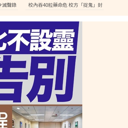
令滅聲錄
校內吞40粒藥命危 校方「捉鬼」封
口 家屬震怒踢爆冷血內幕