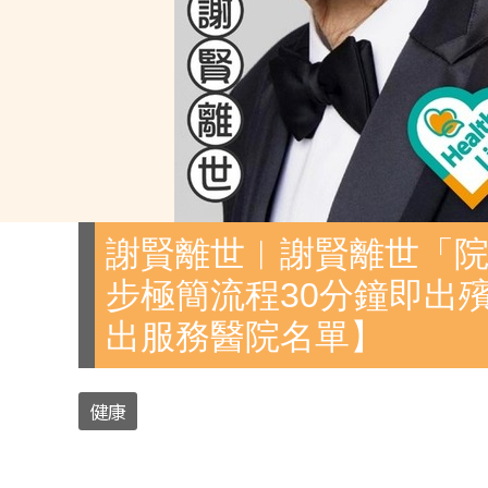
謝賢離世︱謝賢離世「院
步極簡流程30分鐘即出
出服務醫院名單】
健康