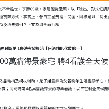
炎不幸離世，享壽89歲。家屬遵從遺願，以「院出」形式低調
種喪葬方式。事實上，昔日巨星黃霑、倪匡，同樣是以「院出
項及收費如何？下文為您全面拆解。
 A酸難斷尾 1療法有望根治【附酒糟肌化妝貼士】
00萬購海景豪宅 聘4看護全天
依靠輪椅及枴杖輔助。兒子謝霆鋒為父親晚年生活盡顯孝心，
於休養；同時聘請4名具醫護背景的專業看護，以三班制全天候照
一代影帝，最終仍選擇以最簡約的方式告別塵世。