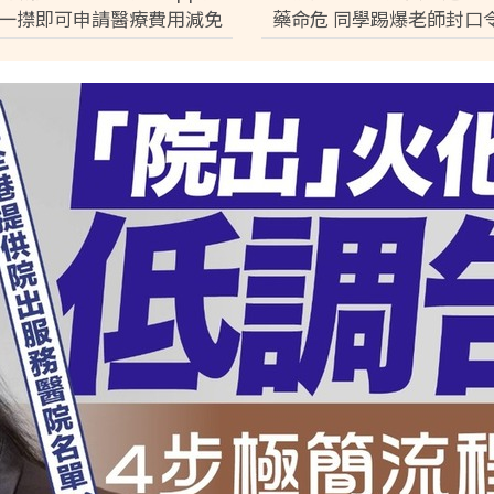
一㩒即可申請醫療費用減免
藥命危 同學踢爆老師封口
完成預約免排隊【附申請條
音逼和解：討論都冇用