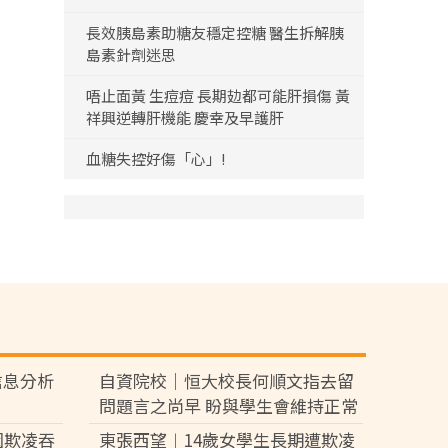
長效胰島素助糖友穩定控糖 醫生拆解胰
島素針劑迷思
唔止面黃 生痘痘 長期攰都可能肝損傷 黃
祥興逆轉肝機能 慶幸及早護肝
血糖失控好傷「心」!
信息分析
自資院校｜恒大校長何順文指去留
問題言之尚早 盼與學生會維持正常
健康關係
園欺凌吞
東張西望︱14歲女學生長期遭欺凌