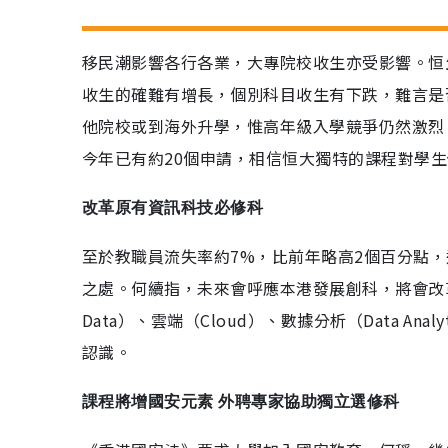
移民潮影響各行各業，大專院校收生亦受影響。恒
收生的確難有增長，個別科目收生有下跌，難言是
他院校或到海外升學，惟高年級入學競爭仍然激烈
今年已有約20個申請，相信恒大獨特的課程對學生
改革原有資訊科技必修科
至於教職員流失率約7%，比前年略高2個百分點
之處。何續指，未來會呼應本港發展創科，將會改革
Data）、雲端（Cloud）、數據分析（Data An
認識。
課程將增國安元素 外聘專家協助獨立選修科