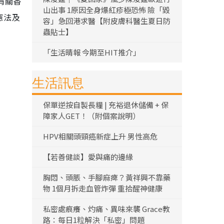
有關香
山出事 1原因全身爆紅疹極恐怖 險「毀
憲法及
容」急回港求醫【附皮膚科醫生夏日防
蟲貼士】
「生活晴報 今期至HIT推介」
生活訊息
保單逆按自製長糧 | 充裕退休儲備 + 保
障家人GET！（附個案說明）
HPV相關頭頸癌新症上升 男性高危
【若善健談】愛與痛的邊緣
胸悶、頭脹、手腳麻痺？黃祥興不靠藥
物 1個月拆走血管炸彈 重拾醒神健康
私密處痕癢、灼痛、異味來襲 Grace教
路：每日1粒解決「私密」問題