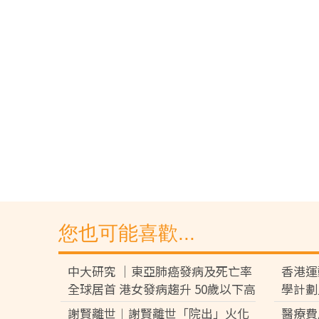
您也可能喜歡...
中大研究 │東亞肺癌發病及死亡率
香港運
全球居首 港女發病趨升 50歲以下高
學計劃
危
學院
謝賢離世︱謝賢離世「院出」火化
醫療費