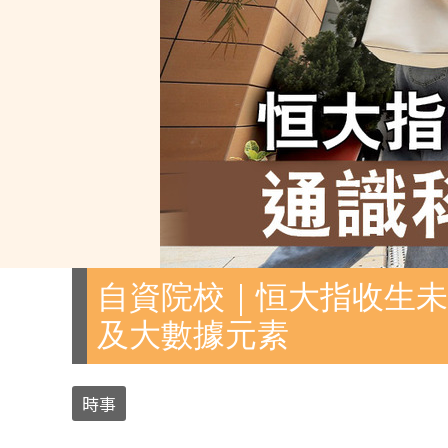
自資院校｜恒大指收生未
及大數據元素
時事