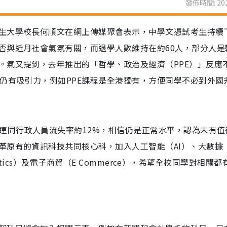
發佈時間: 202
生大學校長何順文在網上傳媒聚會表示，中學文憑試考生持續
否與近月社會氣氛有關，而退學人數維持在約60人，部分人是
。氣又提到，去年推出的「哲學、政治及經濟（PPE）」反應
仍有吸引力，例如PPE課程是全港獨有，方便同學不必到外國
，連同行政人員流失率約12%，相信仍是正常水平，認為未有值
原有的資訊科技共同核心科，加入人工智能（AI）、大數據（
alytics）及電子商貿（E Commerce），希望全校同學對相關