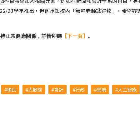
個科目將會加入相關元素，例如在新聞和會計學系的科目，另
22/23學年推出，但他承認校內「無咩老師識得教」，希望尋
維持正常健康關係，詳情即睇
【下一頁】
。
移民
大數據
會計
行政
雲端
人工智能