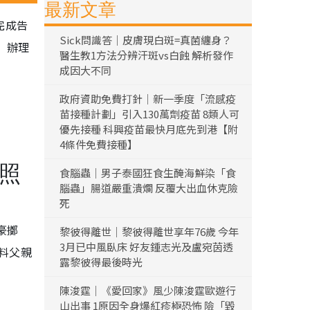
最新文章
完成告
Sick問識答｜皮膚現白斑=真菌纏身？
」辦理
醫生教1方法分辨汗斑vs白蝕 解析發作
成因大不同
政府資助免費打針｜新一季度「流感疫
苗接種計劃」引入130萬劑疫苗 8類人可
優先接種 科興疫苗最快月底先到港【附
4條件免費接種】
候照
食腦蟲｜男子泰國狂食生醃海鮮染「食
腦蟲」腸道嚴重潰爛 反覆大出血休克險
死
豪擲
黎彼得離世｜黎彼得離世享年76歲 今年
3月已中風臥床 好友鍾志光及盧宛茵透
料父親
露黎彼得最後時光
陳浚霆｜《愛回家》風少陳浚霆歐遊行
山出事 1原因全身爆紅疹極恐怖 險「毀