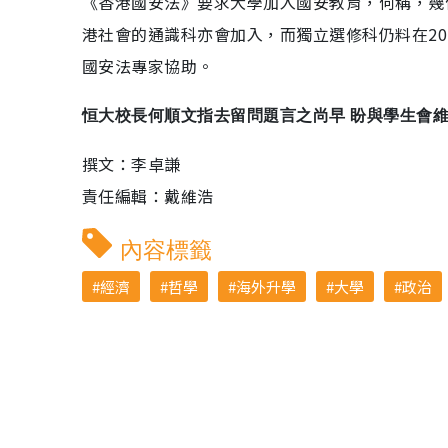
《香港國安法》要求大學加入國安教育，何稱，幾
港社會的通識科亦會加入，而獨立選修科仍料在20
國安法專家協助。
恒大校長何順文指去留問題言之尚早 盼與學生會
撰文：李卓謙
責任編輯：戴維浩
內容標籤
經濟
哲學
海外升學
大學
政治