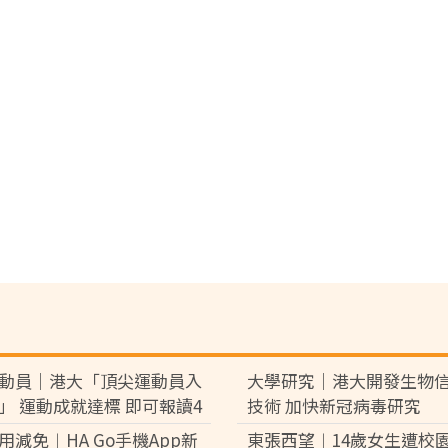
動員｜港大「頂尖運動員入
大學研究｜港大開發生物
」 運動成就達標 即可報讀4
技術 加快新冠病毒研究
用減免︱HA Go手機App新
東張西望︱14歲女生遭校