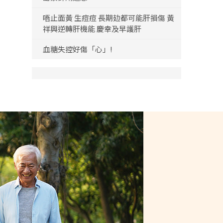
唔止面黃 生痘痘 長期攰都可能肝損傷 黃
祥興逆轉肝機能 慶幸及早護肝
血糖失控好傷「心」!