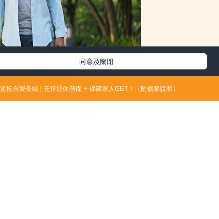
同意及關閉
逆按自製長糧 | 充裕退休儲備 + 保障家人GET！（附個案說明）