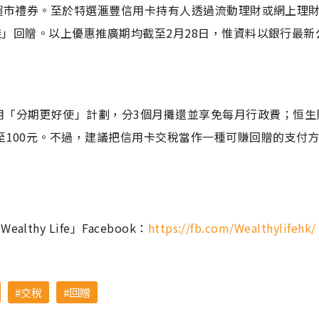
0元超市禮券。至於特選滙豐信用卡持有人透過流動理財或網上理
賞錢」回贈。以上優惠推廣期均截至2月28日，惟資料以銀行最新
用「分期更好使」計劃，分3個月攤還並享免每月行政費；恒生
至100元。不過，建議把信用卡交稅當作一種可賺回贈的支付
hy Life」Facebook：
https://fb.com/Wealthylifehk/
交稅
回贈