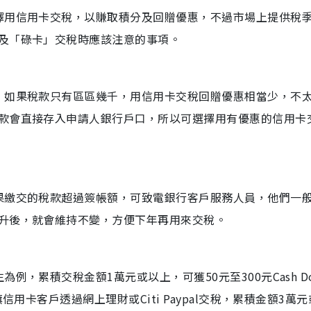
擇用信用卡交稅，以賺取積分及回贈優惠，不過市場上提供稅
及「碌卡」交稅時應該注意的事項。
，如果稅款只有區區幾千，用信用卡交稅回贈優惠相當少，不
款會直接存入申請人銀行戶口，所以可選擇用有優惠的信用卡
果繳交的稅款超過簽帳額，可致電銀行客戶服務人員，他們一
升後，就會維持不變，方便下年再用來交稅。
，累積交稅金額1萬元或以上，可獲50元至300元Cash Dol
用卡客戶透過網上理財或Citi Paypal交稅，累積金額3萬