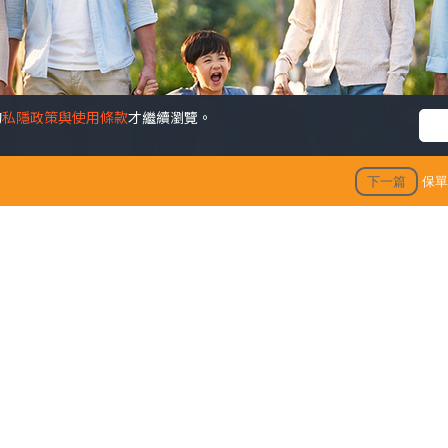
的
私隱政策與使用條款
才繼續瀏覽。
下一篇
保單
退休儲備 + 保障家人GET！