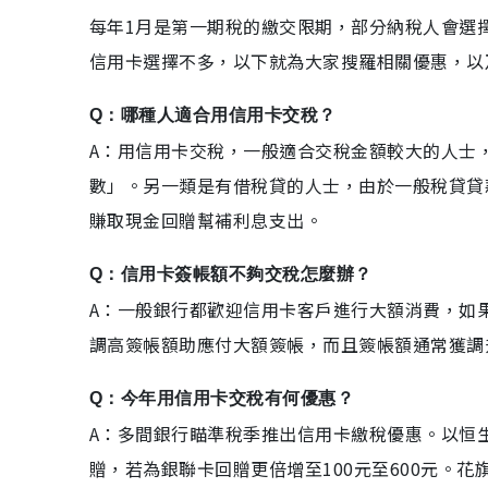
每年1月是第一期稅的繳交限期，部分納稅人會選
信用卡選擇不多，以下就為大家搜羅相關優惠，以
Q：哪種人適合用信用卡交稅？
A：用信用卡交稅，一般適合交稅金額較大的人士
數」。另一類是有借稅貸的人士，由於一般稅貸貸
賺取現金回贈幫補利息支出。
Q：信用卡簽帳額不夠交稅怎麼辦？
A：一般銀行都歡迎信用卡客戶進行大額消費，如
調高簽帳額助應付大額簽帳，而且簽帳額通常獲調
Q：今年用信用卡交稅有何優惠？
A：多間銀行瞄準稅季推出信用卡繳稅優惠。以恒生為例
贈，若為銀聯卡回贈更倍增至100元至600元。花旗信