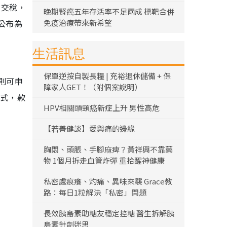
財交稅，
晚期腎癌五年存活率不足兩成 標靶合併
公布為
免疫治療帶來新希望
生活訊息
保單逆按自製長糧 | 充裕退休儲備 + 保
則可申
障家人GET！（附個案說明）
方式，款
HPV相關頭頸癌新症上升 男性高危
【若善健談】愛與痛的邊緣
胸悶、頭脹、手腳麻痺？黃祥興不靠藥
物 1個月拆走血管炸彈 重拾醒神健康
私密處痕癢、灼痛、異味來襲 Grace教
路：每日1粒解決「私密」問題
長效胰島素助糖友穩定控糖 醫生拆解胰
島素針劑迷思