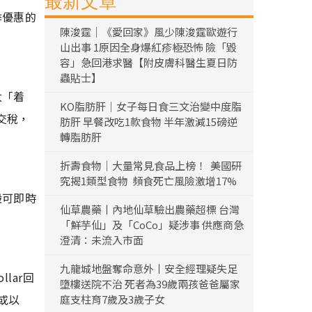
最新文章
季優惠的
陳浚霆｜《愛回家》風少陳浚霆歐遊行
山出事 1原因全身爆紅疹極恐怖 險「毀
容」急回港求醫【附皮膚科醫生夏日防
蟲貼士】
太「着
KO脂肪肝｜女子每日食三文治變中度脂
交稅，
肪肝 早餐改吃1款食物 半年激減15磅逆
轉脂肪肝
折壽食物｜大量常見食品上榜！ 美國研
究揭1類型食物 頻食死亡風險激增17%
般可即時
仙草農藥丨內地仙草驗出農藥超標 台灣
「鮮芋仙」及「CoCo」疑涉事 供應商急
澄清：未流入市面
九龍城地盤奪命意外丨安全經理疑失足
lar回
墮樓送院不治 死者為39歲兩孩爸爸屬家
元或以
庭支柱育7歲及3歲子女