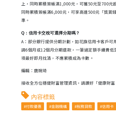
上，同時累積簽帳滿1,000元，可獲50元至70
同時累積簽帳滿6,000元，可享高達500元「獎
準。
Q：信用卡交稅可選擇分期嗎？
A：部分銀行提供分期計劃，如花旗信用卡客戶可
請6個月或12個月分期還款，一筆過定額手續費低
項最好即月找清，不應累積成為卡數。
編輯：唐婉琦
接收全方位穩健財富管理資訊，請讚好「健康財富 Wealt
內容標籤
付款優惠
金融機構
稅務貸款
信用卡