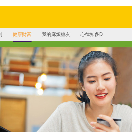
刊
健康財富
我的麻煩糖友
心律知多D