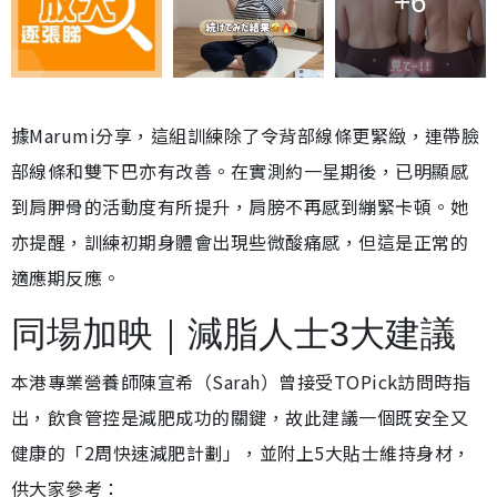
+6
據Marumi分享，這組訓練除了令背部線條更緊緻，連帶臉
部線條和雙下巴亦有改善。在實測約一星期後，已明顯感
到肩胛骨的活動度有所提升，肩膀不再感到繃緊卡頓。她
亦提醒，訓練初期身體會出現些微酸痛感，但這是正常的
適應期反應。
同場加映｜減脂人士3大建議
本港專業營養師陳宣希（Sarah）曾接受TOPick訪問時指
出，飲食管控是減肥成功的關鍵，故此建議一個既安全又
健康的「2周快速減肥計劃」，並附上5大貼士維持身材，
供大家參考：