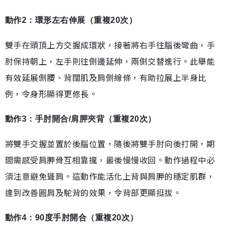
動作2：環形左右伸展（重複20次）
雙手在頭頂上方交握成環狀，接著將右手往腦後彎曲，手
肘保持朝上，左手則往側邊延伸，兩側交替進行。此舉能
有效延展側腰、背闊肌及肩側線條，有助拉展上半身比
例，令身形顯得更修長。
動作3：手肘開合/肩胛夾背（重複20次）
將雙手交握並置於後腦位置，隨後將雙手肘向後打開，期
間需感受肩胛骨互相靠攏，最後慢慢收回。動作過程中必
須注意避免聳肩。這動作能活化上背與肩胛的穩定肌群，
達到改善圓肩及駝背的效果，令背部更顯挺拔。
動作4：90度手肘開合（重複20次）