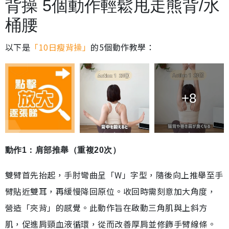
背操 5個動作輕鬆甩走熊背/水
桶腰
以下是
「10日瘦背操」
的5個動作教學：
+8
動作1：肩部推舉（重複20次）
雙臂首先抬起，手肘彎曲呈「W」字型，隨後向上推舉至手
臂貼近雙耳，再緩慢降回原位。收回時需刻意加大角度，
營造「夾背」的感覺。此動作旨在啟動三角肌與上斜方
肌，促進肩頸血液循環，從而改善厚肩並修飾手臂線條。