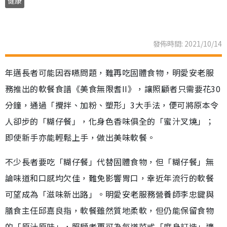
健康
發佈時間: 2021/10/14
年邁長者可能因吞嚥問題，難再吃固體食物，明愛安老服
務推出的軟餐食譜《美食無限耆II》，讓照顧者只需要花30
分鐘，通過「攪拌、加粉、塑形」3大手法，便可將原本令
人卻步的「糊仔餐」，化身色香味俱全的「蜜汁叉燒」；
即使新手亦能輕鬆上手，做出美味軟餐。
不少長者要吃「糊仔餐」代替固體食物，但「糊仔餐」無
論味道和口感均欠佳，難免影響胃口，幸近年流行的軟餐
可望成為「滋味新出路」。明愛安老服務營養師李忠鍵與
膳食主任邱嘉良指，軟餐雖然質地柔軟，但仍能保留食物
的「原汁原味」，照顧者更可為每道菜式「度身訂造」適