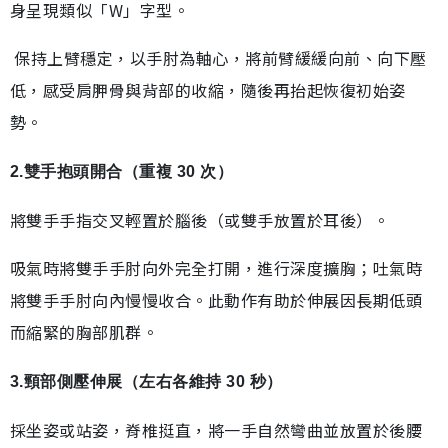
身呈現類似「W」字型。
保持上臂穩定，以手肘為軸心，將前臂緩緩向前、向下壓
低，感受肩胛骨與背部的收縮，隨後再抬起恢復初始姿
勢。
2.雙手抱頭開合（重複 30 次）
將雙手手指交叉輕置於腦後（或雙手放置於耳後）。
吸氣時將雙手手肘向外完全打開，進行深度擴胸；吐氣時
將雙手手肘向內慢慢收合。此動作有助於伸展因長期低頭
而縮緊的胸部肌群。
3.頸部側壓伸展（左右各維持 30 秒）
採坐姿或站姿，脊椎挺直，將一手自然彎曲並放置於後腰