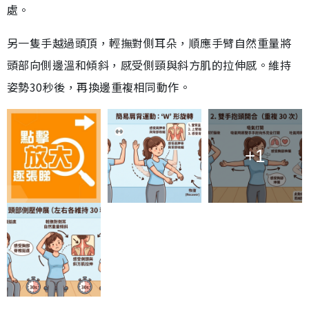
處。
另一隻手越過頭頂，輕撫對側耳朵，順應手臂自然重量將
頭部向側邊溫和傾斜，感受側頸與斜方肌的拉伸感。維持
姿勢30秒後，再換邊重複相同動作。
+1