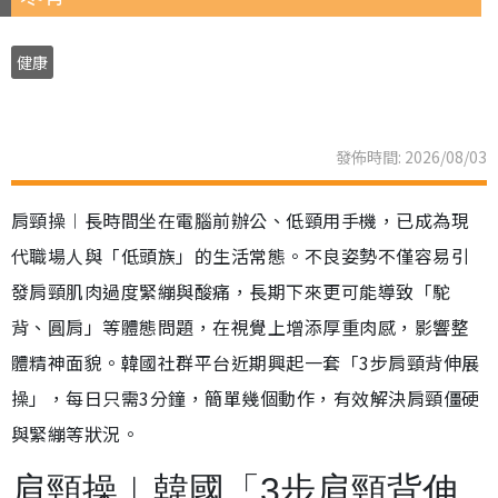
健康
發佈時間: 2026/08/03
肩頸操︱長時間坐在電腦前辦公、低頸用手機，已成為現
代職場人與「低頭族」的生活常態。不良姿勢不僅容易引
發肩頸肌肉過度緊繃與酸痛，長期下來更可能導致「駝
背、圓肩」等體態問題，在視覺上增添厚重肉感，影響整
體精神面貌。韓國社群平台近期興起一套「3步肩頸背伸展
操」，每日只需3分鐘，簡單幾個動作，有效解決肩頸僵硬
與緊繃等狀況。
肩頸操︱韓國「3步肩頸背伸