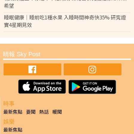
希望
睡眠健康｜睡前吃1種水果 入睡時間神奇快35% 研究證
實4星期見效
晴報 Sky Post
時事
最新焦點
要聞
熱話
暖聞
娛樂
最新焦點