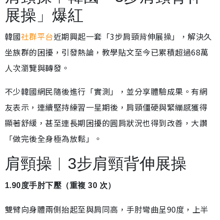
展操」爆紅
韓國
社群平台
近期興起一套「3步肩頸背伸展操」，解決久
坐族群的困擾，引發熱論，教學貼文至今已累積超過68萬
人次瀏覽與轉發。
不少韓國網民隨後進行「實測」，並分享體驗成果。有網
友表示，連續堅持練習一星期後，肩頸僵硬與緊繃感獲得
顯著舒緩，甚至連長期困擾的圓肩狀況也得到改善，大讚
「做完後全身極為放鬆」。
肩頸操︱3步肩頸背伸展操
1.90度手肘下壓（重複 30 次）
雙臂向身體兩側抬起至與肩同高，手肘彎曲呈90度，上半