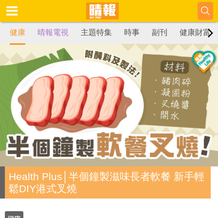
健康
晴報電視
主題特集
時事
副刊
健康財富
Health Plus│半個鐘製滋味長者軟餐 新手輕
鬆DIY港式叉燒