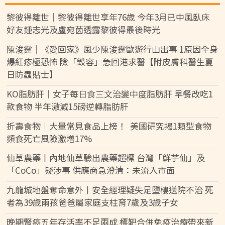
黎彼得離世｜黎彼得離世享年76歲 今年3月已中風臥床
好友鍾志光及盧宛茵透露黎彼得最後時光
陳浚霆｜《愛回家》風少陳浚霆歐遊行山出事 1原因全身
爆紅疹極恐怖 險「毀容」急回港求醫【附皮膚科醫生夏
日防蟲貼士】
KO脂肪肝｜女子每日食三文治變中度脂肪肝 早餐改吃1
款食物 半年激減15磅逆轉脂肪肝
折壽食物｜大量常見食品上榜！ 美國研究揭1類型食物
頻食死亡風險激增17%
仙草農藥丨內地仙草驗出農藥超標 台灣「鮮芋仙」及
「CoCo」疑涉事 供應商急澄清：未流入市面
九龍城地盤奪命意外丨安全經理疑失足墮樓送院不治 死
者為39歲兩孩爸爸屬家庭支柱育7歲及3歲子女
晚期腎癌五年存活率不足兩成 標靶合併免疫治療帶來新