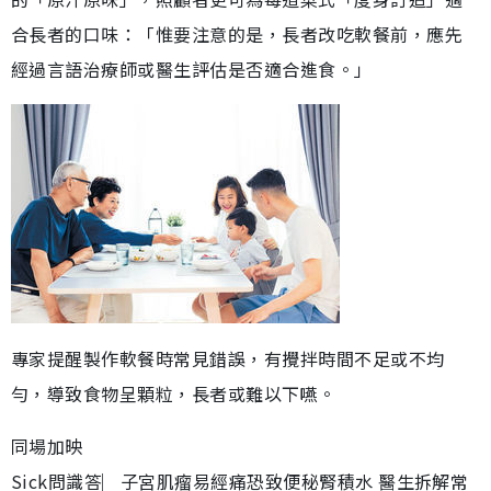
合長者的口味：「惟要注意的是，長者改吃軟餐前，應先
經過言語治療師或醫生評估是否適合進食。」
專家提醒製作軟餐時常見錯誤，有攪拌時間不足或不均
勻，導致食物呈顆粒，長者或難以下嚥。
同場加映
Sick問識答︳子宮肌瘤易經痛恐致便秘腎積水 醫生拆解常