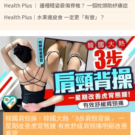
Health Plus │ 邊種睡姿最傷脊椎？ 一個枕頭助紓痛症
Health Plus│水果連皮食 一定更「有營」？
韓國肩頸操︱韓國大熱「3步肩頸背操」 一
星期改善虎背熊腰 有效舒緩肩頸痛明顯改善
寒背