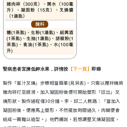
腎病患者宜揀低鉀水果，詳情按
【下一頁】
即睇
製作「蜜汁叉燒」步驟相當簡單(見另表)，只需以攪拌機將
豬肉碎打至順滑，加入凝固粉後便可開始塑形「捻出」叉
燒形狀，製作過程僅30分鐘。李、邱二人教路：「當加入
凝固粉後，便應馬上塑形，不然擺放時間過久，肉糊便會
結成一團難以造型。」他們續說，若想調整叉燒凝固度，