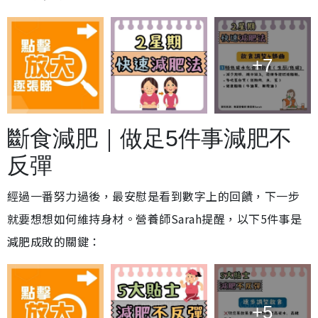
+7
斷食減肥｜做足5件事減肥不
反彈
經過一番努力過後，最安慰是看到數字上的回饋，下一步
就要想想如何維持身材。營養師Sarah提醒，以下5件事是
減肥成敗的關鍵：
+5