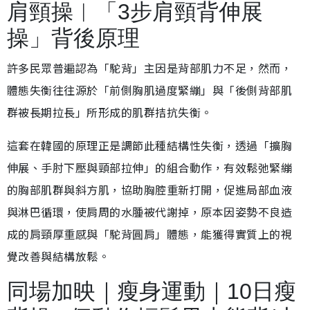
肩頸操︱「3步肩頸背伸展
操」背後原理
許多民眾普遍認為「駝背」主因是背部肌力不足，然而，
體態失衡往往源於「前側胸肌過度緊繃」與「後側背部肌
群被長期拉長」所形成的肌群拮抗失衡。
這套在韓國的原理正是調節此種結構性失衡，透過「擴胸
伸展、手肘下壓與頸部拉伸」的組合動作，有效鬆弛緊繃
的胸部肌群與斜方肌，協助胸腔重新打開，促進局部血液
與淋巴循環，使肩周的水腫被代謝掉，原本因姿勢不良造
成的肩頸厚重感與「駝背圓肩」體態，能獲得實質上的視
覺改善與結構放鬆。
同場加映｜瘦身運動｜10日瘦