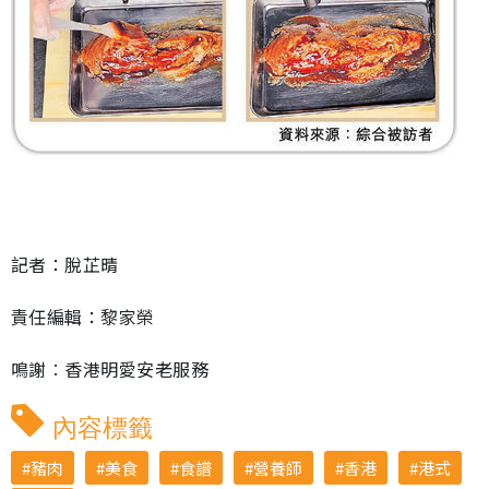
記者：脫芷晴
責任編輯：黎家榮
鳴謝︰香港明愛安老服務
內容標籤
豬肉
美食
食譜
營養師
香港
港式