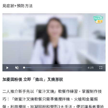
見症狀+預防方法
剩
-
4:25
載
播
開
全
入
放
啟
螢
完
音
幕
餘
畢
效
:
加凝固粉後 立即「捻出」叉燒形狀
1
時
2
.
2
間
二人推介新手先以「蜜汁叉燒」軟餐作練習，掌握制作技
3
%
巧：「做蜜汁叉燒軟餐只需準備攪拌機、火槍和金屬焗
盤，利用攪拌、加凝固粉和塑形3大手法，便可讓長者重拾