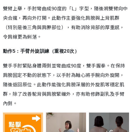
雙臂上舉，手肘彎曲成90度的「L」字型，隨後將雙臂向中
央合攏，再向外打開。此動作主要強化肩膀與上背肌群
（特別是後三角與肩胛部位），有助消除背部的厚重感，
令肩線更為俐落。
動作5：手臂外旋訓練（重複20次）
雙手手肘緊貼身體兩側並彎曲成90度，雙手握拳。在保持
肩膀固定不動的狀態下，以手肘為軸心將手腕向外旋開，
隨後返回原位。此動作能強化肩膀深層的外旋肌等穩定肌
群，除了改善駝背與肩膀緊繃外，亦有助修飾副乳及手臂
內側。