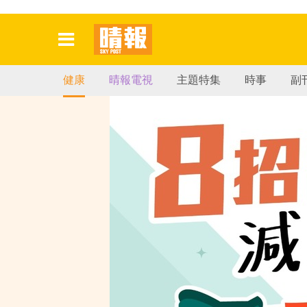
健康
晴報電視
主題特集
時事
副