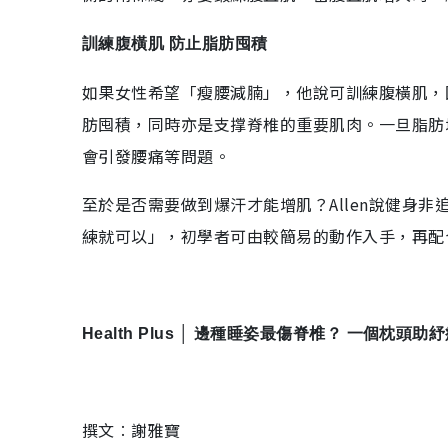
訓練腹橫肌 防止脂肪囤積
如果女性希望「瘦腰減腩」，他說可訓練腹橫肌，
肪囤積，同時亦是支撑脊椎的重要肌肉。一旦脂肪
會引發腰痛等問題。
至於是否需要做到爆汗才能增肌？Allen說健身非追求
練就可以」，初學者可由較簡易的動作入手，再配
Health Plus │ 邊種睡姿最傷脊椎？ 一個枕
撰文︰謝雅寶