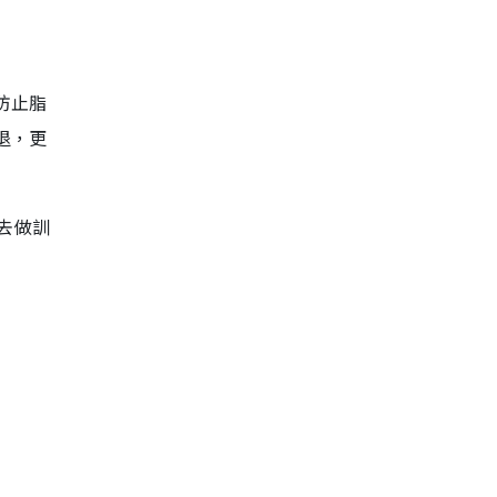
防止脂
退，更
群去做訓