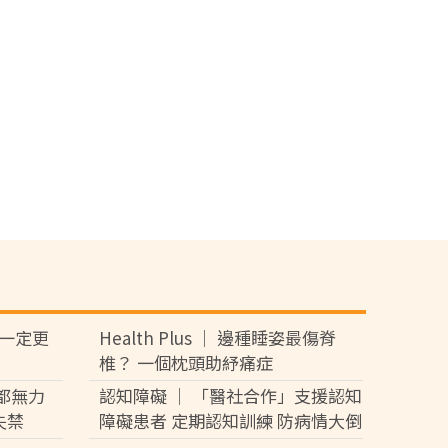
食 一定更
Health Plus │ 邊種睡姿最傷脊
椎？ 一個枕頭助紓痛症
都無力
認知障礙 │ 「醫社合作」支援認知
失禁
障礙患者 定期認知訓練 防病情大倒
退