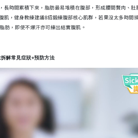
，長時間累積下來，脂肪最易堆積在腹部，形成腰間贅肉、肚
腹肌，健身教練建議8招鍛練腹部核心肌群，若果沒太多時間
燒脂肪，即使不爆汗亦可練出結實腹肌。
生拆解常見症狀+預防方法