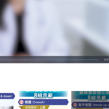
剩
-
4:2
餘
時
間
↓