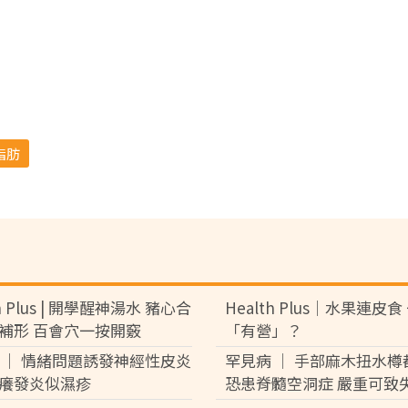
脂肪
th Plus | 開學醒神湯水 豬心合
Health Plus│水果連皮
補形 百會穴一按開竅
「有營」？
 │ 情緒問題誘發神經性皮炎
罕見病 │ 手部麻木扭水樽
癢發炎似濕疹
恐患脊髓空洞症 嚴重可致