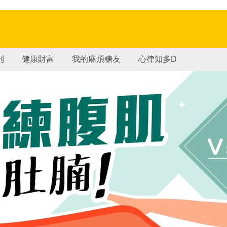
刊
健康財富
我的麻煩糖友
心律知多D