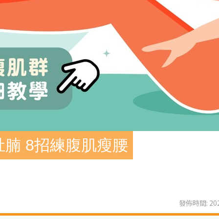
多大肚腩 8招練腹肌瘦腰
發佈時間: 202