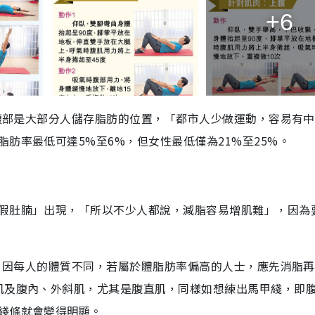
+6
，腹部是大部分人儲存脂肪的位置，「都市人少做運動，容易有
肪率最低可達5%至6%，但女性最低僅為21%至25%。
假肚腩」出現，「所以不少人都說，減脂容易增肌難」，因為
鍵，因每人的體質不同，若屬於體脂肪率偏高的人士，應先消脂
肌及腹內、外斜肌，尤其是腹直肌，同樣如想練出馬甲綫，即
綫條就會變得明顯。