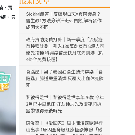
最新文章
腩、胃
Sick問識答｜皮膚現白斑=真菌纏身？
操練，只
醫生教1方法分辨汗斑vs白蝕 解析發作
成因大不同
政府資助免費打針｜新一季度「流感疫
苗接種計劃」引入130萬劑疫苗 8類人可
優先接種 科興疫苗最快月底先到港【附
4條件免費接種】
食腦蟲｜男子泰國狂食生醃海鮮染「食
腦蟲」腸道嚴重潰爛 反覆大出血休克險
死
黎彼得離世｜黎彼得離世享年76歲 今年
3月已中風臥床 好友鍾志光及盧宛茵透
露黎彼得最後時光
陳浚霆｜《愛回家》風少陳浚霆歐遊行
山出事 1原因全身爆紅疹極恐怖 險「毀