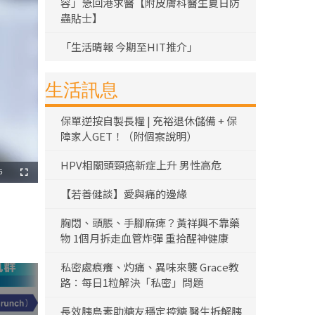
容」急回港求醫【附皮膚科醫生夏日防
蟲貼士】
「生活晴報 今期至HIT推介」
生活訊息
保單逆按自製長糧 | 充裕退休儲備 + 保
障家人GET！（附個案說明）
HPV相關頭頸癌新症上升 男性高危
5
全
螢
幕
【若善健談】愛與痛的邊緣
胸悶、頭脹、手腳麻痺？黃祥興不靠藥
物 1個月拆走血管炸彈 重拾醒神健康
私密處痕癢、灼痛、異味來襲 Grace教
路：每日1粒解決「私密」問題
長效胰島素助糖友穩定控糖 醫生拆解胰