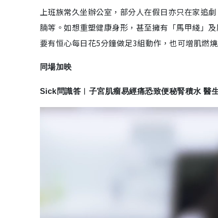
上班族常久坐辦公室，部分人在假日亦只在家追劇
腩等。如想重塑健康身形，甚至擁有「馬甲綫」及
要有恒心每日花5分鐘做足3組動作，也可增肌燃
同場加映
Sick問識答︳子宮肌瘤易經痛恐致便秘腎積水 醫