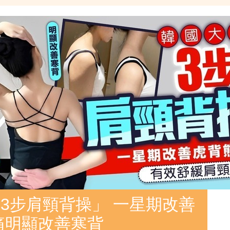
3步肩頸背操」 一星期改善
痛明顯改善寒背