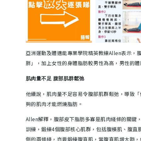
亞洲運動及體適能專業學院精英教練Allen表示
胖」，加上女性的身體脂肪較男性為高，男性的體脂
肌肉量不足 腹部肌群鬆弛
他續說，肌肉量不足容易令腹部肌群鬆弛，導致「
夠的肌肉才能燃燒脂肪。
Allen解釋，腹部皮下脂肪多寡是肌肉綫條的關
訓練，鍛練4個腹部核心肌群，包括腹橫肌、腹直
側的兩條綫，亦要鍛練腹直肌，當腹直肌增大時，