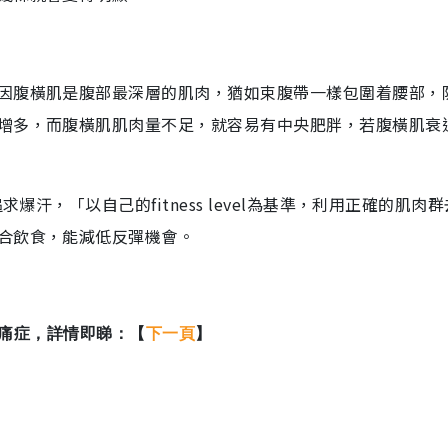
因腹橫肌是腹部最深層的肌肉，猶如束腹帶一樣包圍着腰部，
增多，而腹橫肌肌肉量不足，就容易有中央肥胖，若腹橫肌衰
爆汗，「以自己的fitness level為基準，利用正確的肌肉
合飲食，能減低反彈機會。
頭助紓痛症，詳情即睇：【
下一頁
】