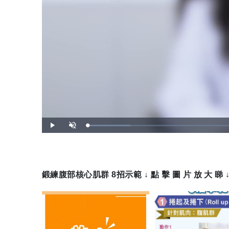
載
播
開
入
放
啟
完
音
畢
效
:
1
2
.
2
3
鍛練腹部核心肌群 8招示範 ↓ 點 擊 圖 片 放 大 睇 
%