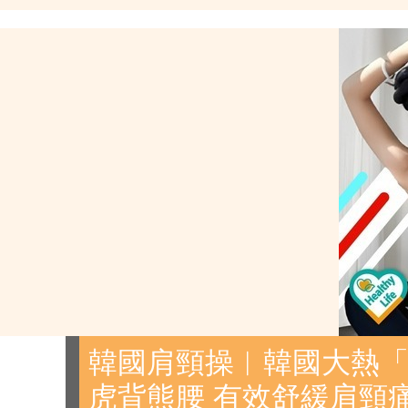
韓國肩頸操︱韓國大熱「
虎背熊腰 有效舒緩肩頸