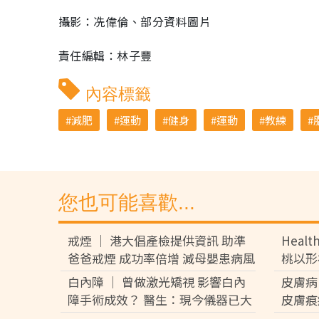
攝影：冼偉倫、部分資料圖片
責任編輯：林子豐
內容標籤
減肥
運動
健身
運動
教練
您也可能喜歡...
戒煙 │ 港大倡產檢提供資訊 助準
Heal
爸爸戒煙 成功率倍增 減母嬰患病風
桃以形
險
白內障 │ 曾做激光矯視 影響白內
皮膚病
障手術成效？ 醫生：現今儀器已大
皮膚痕
減誤差