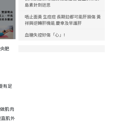
島素針劑迷思
唔止面黃 生痘痘 長期攰都可能肝損傷 黃
祥興逆轉肝機能 慶幸及早護肝
血糖失控好傷「心」!
中央肥
要有足
再做肌肉
腹直肌外