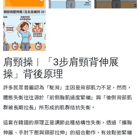
肩頸操︱「3步肩頸背伸展
操」背後原理
許多民眾普遍認為「駝背」主因是背部肌力不足，然而，
體態失衡往往源於「前側胸肌過度緊繃」與「後側背部肌
群被長期拉長」所形成的肌群拮抗失衡。
這套在韓國的原理正是調節此種結構性失衡，透過「擴胸
伸展、手肘下壓與頸部拉伸」的組合動作，有效鬆弛緊繃