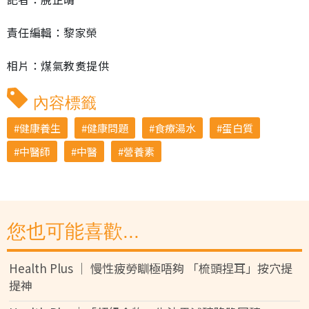
責任編輯：黎家榮
相片：煤氣教煑提供
內容標籤
健康養生
健康問題
食療湯水
蛋白質
中醫師
中醫
營養素
您也可能喜歡...
Health Plus │ 慢性疲勞瞓極唔夠 「梳頭捏耳」按穴提
提神