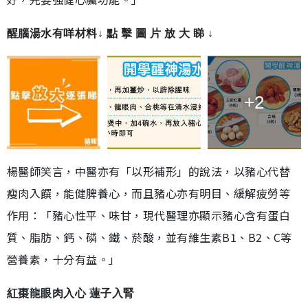
醒腦湯水有咩材料↓ 點 擊 圖 片 放 大 睇 ↓
+2
楊醫師笑言，中醫亦有「以形補形」的說法，以豬心代替
瘦肉入饌，能健脾養心，而且豬心亦有明目、緩解疲勞等
作用：「豬心性平、味甘，現代醫理亦顯示豬心含有蛋白
質、脂肪、鈣、磷、鐵、菸酸，並有維生素B1、B2、C等
營養素，十分有益。」
紅棗龍眼肉入心 蓮子入腎