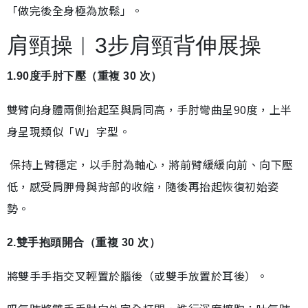
「做完後全身極為放鬆」。
肩頸操︱3步肩頸背伸展操
1.90度手肘下壓（重複 30 次）
雙臂向身體兩側抬起至與肩同高，手肘彎曲呈90度，上半
身呈現類似「W」字型。
保持上臂穩定，以手肘為軸心，將前臂緩緩向前、向下壓
低，感受肩胛骨與背部的收縮，隨後再抬起恢復初始姿
勢。
2.雙手抱頭開合（重複 30 次）
將雙手手指交叉輕置於腦後（或雙手放置於耳後）。