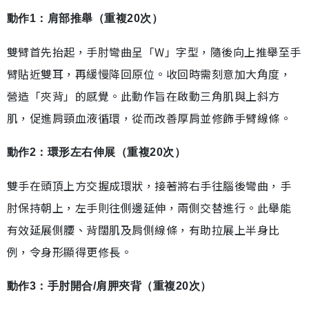
動作1：肩部推舉（重複20次）
雙臂首先抬起，手肘彎曲呈「W」字型，隨後向上推舉至手
臂貼近雙耳，再緩慢降回原位。收回時需刻意加大角度，
營造「夾背」的感覺。此動作旨在啟動三角肌與上斜方
肌，促進肩頸血液循環，從而改善厚肩並修飾手臂線條。
動作2：環形左右伸展（重複20次）
雙手在頭頂上方交握成環狀，接著將右手往腦後彎曲，手
肘保持朝上，左手則往側邊延伸，兩側交替進行。此舉能
有效延展側腰、背闊肌及肩側線條，有助拉展上半身比
例，令身形顯得更修長。
動作3：手肘開合/肩胛夾背（重複20次）