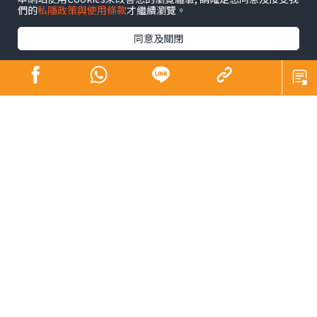
好友鍾志光及盧宛茵透露黎彼得最後時光
們的
私隱政策與使用條款
才繼續瀏覽。
陳浚霆｜《愛回家》風少陳浚霆歐遊行山出事 1原因全身
同意及關閉
爆紅疹極恐怖 險「毀容」急回港求醫【附皮膚科醫生夏
日防蟲貼士】
KO脂肪肝｜女子每日食三文治變中度脂肪肝 早餐改吃1
款食物 半年激減15磅逆轉脂肪肝
折壽食物｜大量常見食品上榜！ 美國研究揭1類型食物
頻食死亡風險激增17%
仙草農藥丨內地仙草驗出農藥超標 台灣「鮮芋仙」及
「CoCo」疑涉事 供應商急澄清：未流入市面
晴報 Sky Post