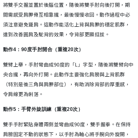
將雙手交握並置於後腦位置，隨後將雙手肘向後打開，期
間需感受肩胛骨互相靠攏，最後慢慢收回。動作過程中必
須注意避免聳肩。這動作能活化上背與肩胛的穩定肌群，
達到改善圓肩及駝背的效果，令背部更顯挺拔。
動作4：90度手肘開合（重複20次）
雙臂上舉，手肘彎曲成90度的「L」字型，隨後將雙臂向中
央合攏，再向外打開。此動作主要強化肩膀與上背肌群
（特別是後三角與肩胛部位），有助消除背部的厚重感，
令肩線更為俐落。
動作5：手臂外旋訓練（重複20次）
雙手手肘緊貼身體兩側並彎曲成90度，雙手握拳。在保持
肩膀固定不動的狀態下，以手肘為軸心將手腕向外旋開，