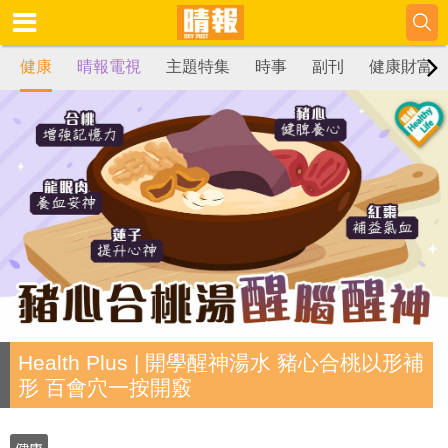
健康
晴報電視
主題特集
時事
副刊
健康財富
Health Plus | 開學醒神湯水 豬心合桃以形補
形 百會穴一按開竅