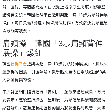
背、圓肩」等體態問題，在視覺上增添厚重肉感，影響整
體精神面貌。韓國社群平台近期興起一套「3步肩頸背伸展
操」，每日只需3分鐘，簡單幾個動作，有效解決肩頸僵硬
與緊繃等狀況。
肩頸操︱韓國「3步肩頸背伸
展操」爆紅
韓國
社群平台
近期興起一套「3步肩頸背伸展操」，解決久
坐族群的困擾，引發熱論，教學貼文至今已累積超過68萬
人次瀏覽與轉發。
不少韓國網民隨後進行「實測」，並分享體驗成果。有網
友表示，連續堅持練習一星期後，肩頸僵硬與緊繃感獲得
顯著舒緩，甚至連長期困擾的圓肩狀況也得到改善，大讚