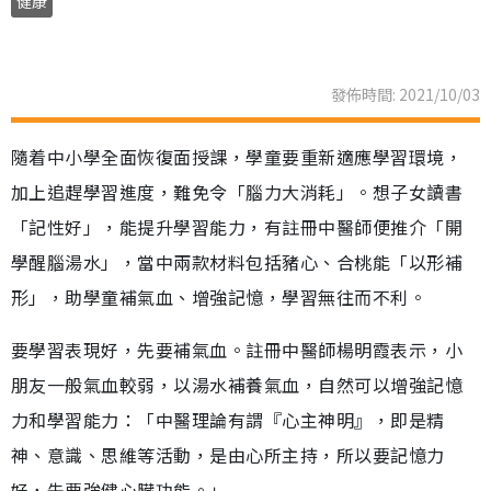
健康
發佈時間: 2021/10/03
隨着中小學全面恢復面授課，學童要重新適應學習環境，
加上追趕學習進度，難免令「腦力大消耗」。想子女讀書
「記性好」，能提升學習能力，有註冊中醫師便推介「開
學醒腦湯水」，當中兩款材料包括豬心、合桃能「以形補
形」，助學童補氣血、增強記憶，學習無往而不利。
要學習表現好，先要補氣血。註冊中醫師楊明霞表示，小
朋友一般氣血較弱，以湯水補養氣血，自然可以增強記憶
力和學習能力：「中醫理論有謂『心主神明』，即是精
神、意識、思維等活動，是由心所主持，所以要記憶力
好，先要強健心臟功能。」