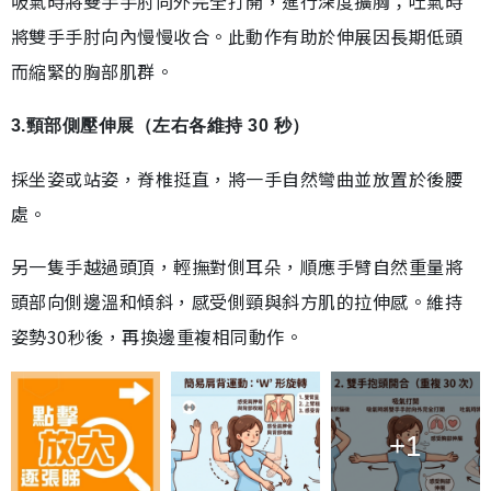
吸氣時將雙手手肘向外完全打開，進行深度擴胸；吐氣時
將雙手手肘向內慢慢收合。此動作有助於伸展因長期低頭
而縮緊的胸部肌群。
3.頸部側壓伸展（左右各維持 30 秒）
採坐姿或站姿，脊椎挺直，將一手自然彎曲並放置於後腰
處。
另一隻手越過頭頂，輕撫對側耳朵，順應手臂自然重量將
頭部向側邊溫和傾斜，感受側頸與斜方肌的拉伸感。維持
姿勢30秒後，再換邊重複相同動作。
+1