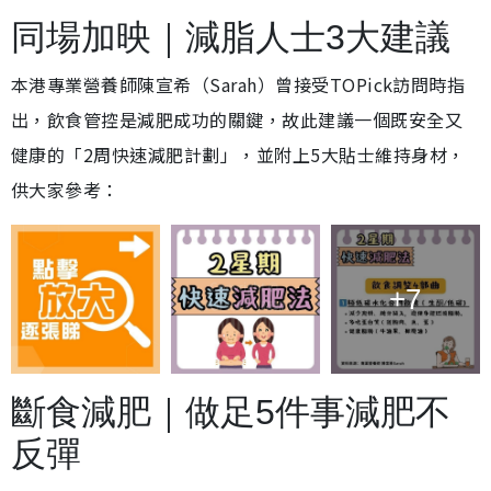
同場加映｜減脂人士3大建議
本港專業營養師陳宣希（Sarah）曾接受TOPick訪問時指
出，飲食管控是減肥成功的關鍵，故此建議一個既安全又
健康的「2周快速減肥計劃」，並附上5大貼士維持身材，
供大家參考：
+7
斷食減肥｜做足5件事減肥不
反彈