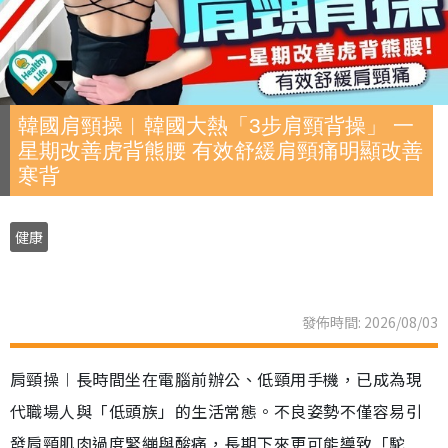
韓國肩頸操︱韓國大熱「3步肩頸背操」 一
星期改善虎背熊腰 有效舒緩肩頸痛明顯改善
寒背
健康
發佈時間: 2026/08/03
肩頸操︱長時間坐在電腦前辦公、低頸用手機，已成為現
代職場人與「低頭族」的生活常態。不良姿勢不僅容易引
發肩頸肌肉過度緊繃與酸痛，長期下來更可能導致「駝