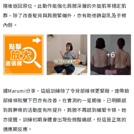
隨後返回原位。此動作能強化肩膀深層的外旋肌等穩定肌
群，除了改善駝背與肩膀緊繃外，亦有助修飾副乳及手臂
內側。
+6
據Marumi分享，這組訓練除了令背部線條更緊緻，連帶臉
部線條和雙下巴亦有改善。在實測約一星期後，已明顯感
到肩胛骨的活動度有所提升，肩膀不再感到繃緊卡頓。她
亦提醒，訓練初期身體會出現些微酸痛感，但這是正常的
適應期反應。