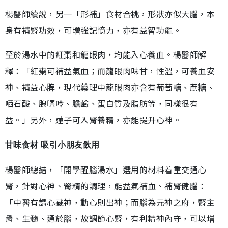
楊醫師續說，另一「形補」食材合桃，形狀亦似大腦，本
身有補腎功效，可增強記憶力，亦有益智功能。
至於湯水中的紅棗和龍眼肉，均能入心養血。楊醫師解
釋：「紅棗可補益氣血；而龍眼肉味甘，性溫，可養血安
神、補益心脾，現代藥理中龍眼肉亦含有葡萄糖、蔗糖、
哂石酸、腺嘌呤、膽鹼、蛋白質及脂肪等，同樣很有
益。」另外，蓮子可入腎養精，亦能提升心神。
甘味食材 吸引小朋友飲用
楊醫師總結，「開學醒腦湯水」選用的材料着重交通心
腎，針對心神、腎精的調理，能益氣補血、補腎健腦：
「中醫有謂心藏神，動心則出神；而腦為元神之府，腎主
骨、生髓、通於腦，故調節心腎，有利精神內守，可以增