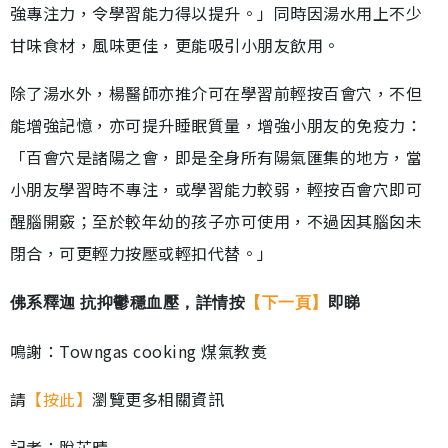
強專注力，令學習能力得以提升。」同時因湯水用上不少
甘味食材，風味更佳，更能吸引小朋友飲用。
除了湯水外，楊醫師亦推介可在學習前輕按百會穴，不但
能增強記憶，亦可提升睡眠質量，增強小朋友的免疫力：
「百會穴是諸陽之會，即是全身所有陽氣匯集的地方，當
小朋友學習時不專注，或學習能力較弱，輕按百會穴即可
醒腦開竅；至於較年幼的孩子亦可使用，不過因其腦囟未
閉合，可更輕力按壓或輕扣代替。」
佛系釋迦 抗抑鬱穩血壓，詳情按
【下一頁】
即睇
鳴謝：Towngas cooking 煤氣教煑
請
【按此】
瀏覽更多相關資訊
記者：脫芷晴