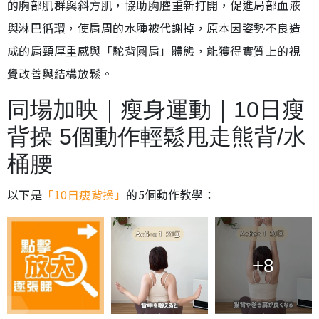
的胸部肌群與斜方肌，協助胸腔重新打開，促進局部血液
與淋巴循環，使肩周的水腫被代謝掉，原本因姿勢不良造
成的肩頸厚重感與「駝背圓肩」體態，能獲得實質上的視
覺改善與結構放鬆。
同場加映｜瘦身運動｜10日瘦
背操 5個動作輕鬆甩走熊背/水
桶腰
以下是
「10日瘦背操」
的5個動作教學：
+8