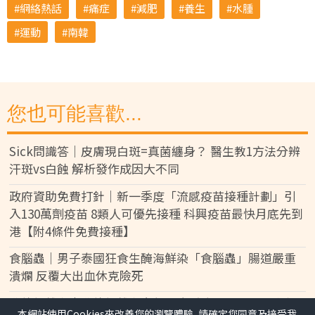
網絡熱話
痛症
減肥
養生
水腫
運動
南韓
您也可能喜歡...
Sick問識答｜皮膚現白斑=真菌纏身？ 醫生教1方法分辨
汗斑vs白蝕 解析發作成因大不同
政府資助免費打針｜新一季度「流感疫苗接種計劃」引
入130萬劑疫苗 8類人可優先接種 科興疫苗最快月底先到
港【附4條件免費接種】
食腦蟲｜男子泰國狂食生醃海鮮染「食腦蟲」腸道嚴重
潰爛 反覆大出血休克險死
黎彼得離世｜黎彼得離世享年76歲 今年3月已中風臥床
本網站使用Cookies來改善您的瀏覽體驗, 請確定您同意及接受我