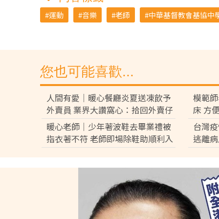
運動
音樂
老師
中華基督教會基協中
您也可能喜歡...
人間有愛｜暖心餐廳炎夏送凍飲予
模範師
外賣員 業界大讚窩心：拾回外賣仔
床 方
尊嚴
暖心老師｜少年著波鞋去畢業禮被
台灣疫
指衣著不符 老師即場除鞋助順利入
逃離病
場
陪伴者