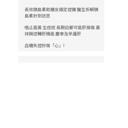
長效胰島素助糖友穩定控糖 醫生拆解胰
島素針劑迷思
唔止面黃 生痘痘 長期攰都可能肝損傷 黃
祥興逆轉肝機能 慶幸及早護肝
血糖失控好傷「心」!