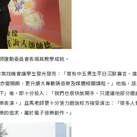
師運動委員會表揚其教學成就。
，亦常找機會讓學生發光發亮：「曾有中五男生平日沉默寡言，
後亦變開朗，更升讀大專數碼音樂及媒體相關課程。」他指，該
下」後，即十分投入：「我們也很快放開手，只建議他部分選
樂表演。」且馬老師更十分落力遊說校方接受演出：「很多人
樂的追求，屬於電子音樂創作。」