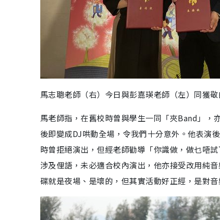
馬志聰老師（右）今日與彭嘉瑛老師（左）同獲敬
馬老師指，在舊校時曾與學生一同「夾Band」
後即變成DJ哄動全場，令我們十分意外。他表演
時曾拒絕演出，但經老師勸導「你識做，做乜唔試
涉及俚語，未必適合校內演出，他亦接受改用純音
碟就是夜場、是壞的，但其實活動好正經，是對音