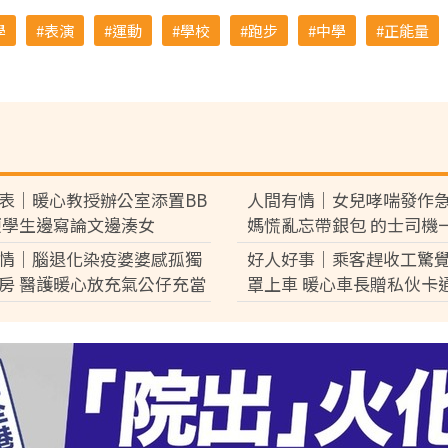
學
表演
運動
學校
跑步
中學
正能量
表｜暖心教授辦公室添置BB
人間有情｜女兒哮喘發作急
便學生邊寫論文邊湊女
媽慌亂忘帶銀包 的士司機
說話獲讚
情｜腦退化染疫婆婆感孤獨
好人好事｜乘客趕收工驚
房 醫護暖心放充氣公仔充當
罩上車 暖心車長贈私伙卡
窘