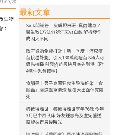
1/09/20
最新文章
及生物
Sick問識答｜皮膚現白斑=真菌纏身？
會：
醫生教1方法分辨汗斑vs白蝕 解析發作
成因大不同
政府資助免費打針｜新一季度「流感疫
苗接種計劃」引入130萬劑疫苗 8類人可
優先接種 科興疫苗最快月底先到港【附
4條件免費接種】
食腦蟲｜男子泰國狂食生醃海鮮染「食
腦蟲」腸道嚴重潰爛 反覆大出血休克險
死
黎彼得離世｜黎彼得離世享年76歲 今年
3月已中風臥床 好友鍾志光及盧宛茵透
露黎彼得最後時光
陳浚霆｜《愛回家》風少陳浚霆歐遊行