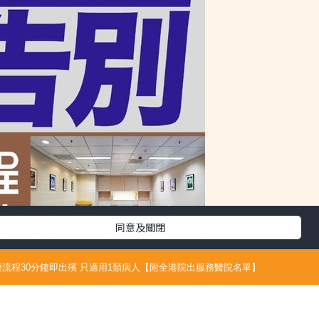
同意及關閉
流程30分鐘即出殯 只適用1類病人【附全港院出服務醫院名單】