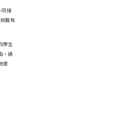
一同接
生挑戰有
向學生
指，過
他達