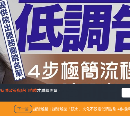
的
私隱政策與使用條款
才繼續瀏覽。
下一篇
謝賢離世︱謝賢離世「院出」火化不設靈低調告別 4步極簡