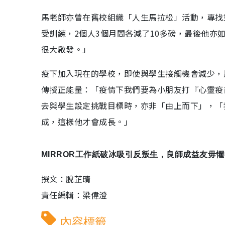
馬老師亦曾在舊校組織「人生馬拉松」活動，專找
受訓練，2個人3個月間各減了10多磅，最後他亦
很大啟發。」
疫下加入現在的學校，即使與學生接觸機會減少，
傳授正能量：「疫情下我們要為小朋友打『心靈疫
去與學生設定挑戰目標時，亦非「由上而下」，「
成，這樣他才會成長。」
MIRROR工作紙破冰吸引反叛生，良師成益友毋懼
撰文：脫芷晴
責任編輯：梁偉澄
內容標籤