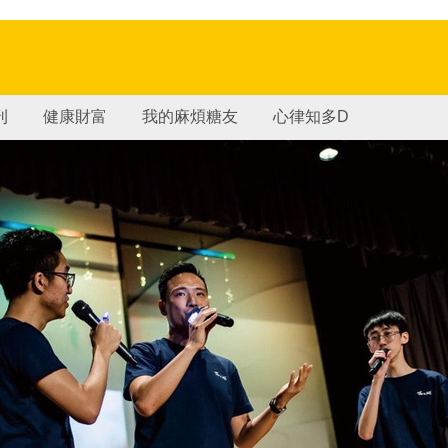
刊
健康財富
我的麻煩糖友
心律知多D