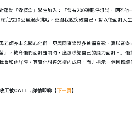
對運動「零概念」學生加入：「曾有200磅肥仔想試，便陪他
如願完成10公里跑步挑戰，更跟我說突破自己，對以後面對人
馬老師亦未忘關心他們，更與同事錄製多首福音歌，冀以音樂
苗』，教育他們面對難關時，應怎樣靠自己的能力面對。」他
我會和他詳談，其實他想達怎樣的成果，而非指示一個目標讓
收工被CALL，詳情即睇【
下一頁
】