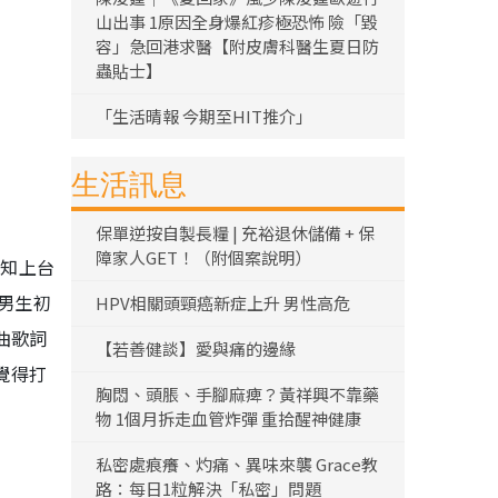
山出事 1原因全身爆紅疹極恐怖 險「毀
容」急回港求醫【附皮膚科醫生夏日防
蟲貼士】
「生活晴報 今期至HIT推介」
生活訊息
保單逆按自製長糧 | 充裕退休儲備 + 保
障家人GET！（附個案說明）
誰知上台
男生初
HPV相關頭頸癌新症上升 男性高危
曲歌詞
【若善健談】愛與痛的邊緣
覺得打
胸悶、頭脹、手腳麻痺？黃祥興不靠藥
物 1個月拆走血管炸彈 重拾醒神健康
私密處痕癢、灼痛、異味來襲 Grace教
路：每日1粒解決「私密」問題