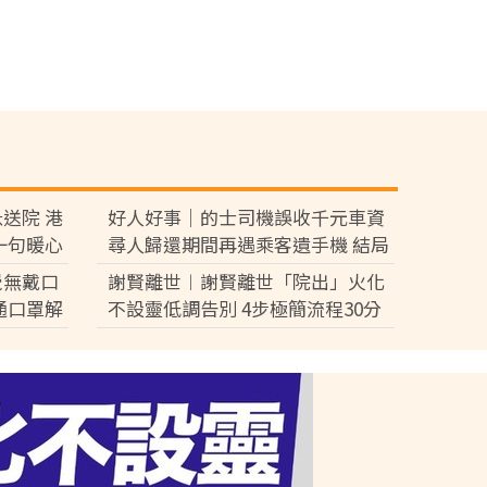
送院 港
好人好事｜的士司機誤收千元車資
一句暖心
尋人歸還期間再遇乘客遺手機 結局
暖心獲讚「搵良心錢」
覺無戴口
謝賢離世︱謝賢離世「院出」火化
通口罩解
不設靈低調告別 4步極簡流程30分
鐘即出殯 只適用1類病人【附全港
院出服務醫院名單】