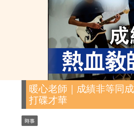
暖心老師｜成績非等同成
打碟才華
時事