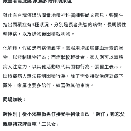
嚴重者需服藥 家屬多陪伴助康復
對此有台灣傳媒訪問當地精神科醫師張尚文意見，張醫生
指出囤積症有3種狀況，分別是長者失智的病徵、長期慢性
精神病，以及購物後囤積戰利物。
他解釋，假如患者病情嚴重，需服用增加腦部血清素的藥
物，以控制購物行為；而症狀較輕微者，家人則可以轉移
病人注意力，以其他活動取代其囤物行為。張醫生表示，
囤積症病人無法控制囤積行為，除了需要接受治療對症下
藥外，家屬也要多陪伴，練習做其他事情。
同場加映：
跨性別｜從小渴望做男仔接受手術做自己 「跨仔」難忘父
親喪禮花牌自稱「二兒女」