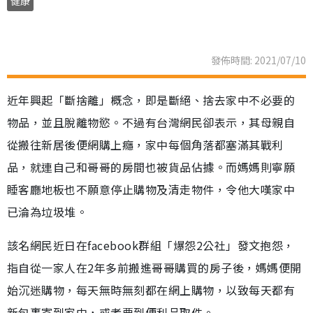
健康
發佈時間: 2021/07/10
近年興起「斷捨離」概念，即是斷絕、捨去家中不必要的
物品，並且脫離物慾。不過有台灣網民卻表示，其母親自
從搬往新居後便網購上癮，家中每個角落都塞滿其戰利
品，就連自己和哥哥的房間也被貨品佔據。而媽媽則寧願
睡客廳地板也不願意停止購物及清走物件，令他大嘆家中
已淪為垃圾堆。
該名網民近日在facebook群組「爆怨2公社」發文抱怨，
指自從一家人在2年多前搬進哥哥購買的房子後，媽媽便開
始沉迷購物，每天無時無刻都在網上購物，以致每天都有
新包裹寄到家中，或者要到便利品取件。