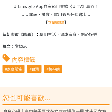
U Lifestyle App自家節目登錄《U TV》專區！
↓↓試玩、試食、試用影片任您睇↓↓
【
立即體驗
】
每朝索取《晴報》：精明生活．健康家庭．開心娛樂
撰文：黎穎芯
內容標籤
家庭關係
台灣
精神病
您也可能喜歡...
育兒心得｜高中兒子要求在女友家短住一周 丈夫及女方