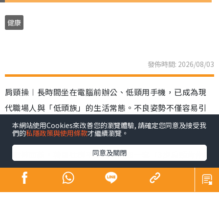
健康
發佈時間: 2026/08/03
肩頸操︱長時間坐在電腦前辦公、低頸用手機，已成為現
代職場人與「低頭族」的生活常態。不良姿勢不僅容易引
發肩頸肌肉過度緊繃與酸痛，長期下來更可能導致「駝
本網站使用Cookies來改善您的瀏覽體驗, 請確定您同意及接受我
們的
私隱政策與使用條款
才繼續瀏覽。
背、圓肩」等體態問題，在視覺上增添厚重肉感，影響整
同意及關閉
體精神面貌。韓國社群平台近期興起一套「3步肩頸背伸展
操」，每日只需3分鐘，簡單幾個動作，有效解決肩頸僵硬
與緊繃等狀況。
肩頸操︱韓國「3步肩頸背伸