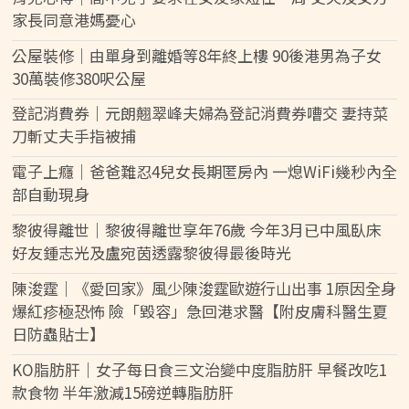
家長同意港媽憂心
公屋裝修｜由單身到離婚等8年終上樓 90後港男為子女
30萬裝修380呎公屋
登記消費券｜元朗翹翠峰夫婦為登記消費券嘈交 妻持菜
刀斬丈夫手指被捕
電子上癮｜爸爸難忍4兒女長期匿房內 一熄WiFi幾秒內全
部自動現身
黎彼得離世｜黎彼得離世享年76歲 今年3月已中風臥床
好友鍾志光及盧宛茵透露黎彼得最後時光
陳浚霆｜《愛回家》風少陳浚霆歐遊行山出事 1原因全身
爆紅疹極恐怖 險「毀容」急回港求醫【附皮膚科醫生夏
日防蟲貼士】
KO脂肪肝｜女子每日食三文治變中度脂肪肝 早餐改吃1
款食物 半年激減15磅逆轉脂肪肝