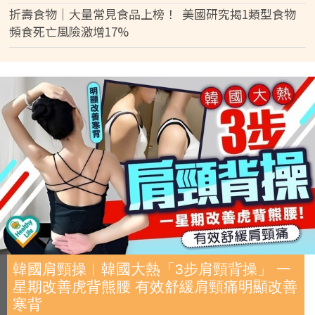
折壽食物｜大量常見食品上榜！ 美國研究揭1類型食物
頻食死亡風險激增17%
韓國肩頸操︱韓國大熱「3步肩頸背操」 一
星期改善虎背熊腰 有效舒緩肩頸痛明顯改善
寒背