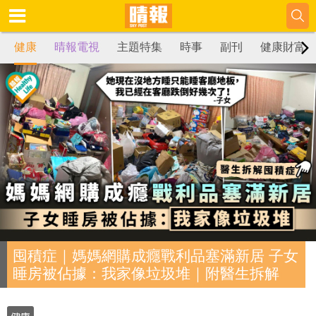
健康
晴報電視
主題特集
時事
副刊
健康財富
囤積症｜媽媽網購成癮戰利品塞滿新居 子女
睡房被佔據：我家像垃圾堆｜附醫生拆解