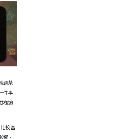
搞到茶
一件事
咁樣迫
係比較富
影響，