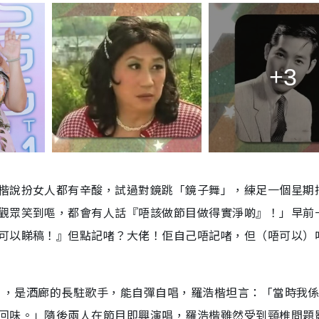
+3
楷說扮女人都有辛酸，試過對鏡跳「鏡子舞」，練足一個星期
觀眾笑到嘔，都會有人話『唔該做節目做得實淨啲』！」早前
可以睇稿！』但點記啫？大佬！佢自己唔記啫，但（唔可以）
人」，是酒廊的長駐歌手，能自彈自唱，羅浩楷坦言：「當時我
回味。」隨後兩人在節目即興演唱，羅浩楷雖然受到頸椎問題