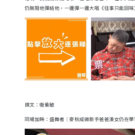
仍無阻他彈結他，一邊彈一邊大唱《往事只能回味
撰文：衛紫敏
同場加映：盛舞者│麥秋成做新手爸爸湊女仍在學