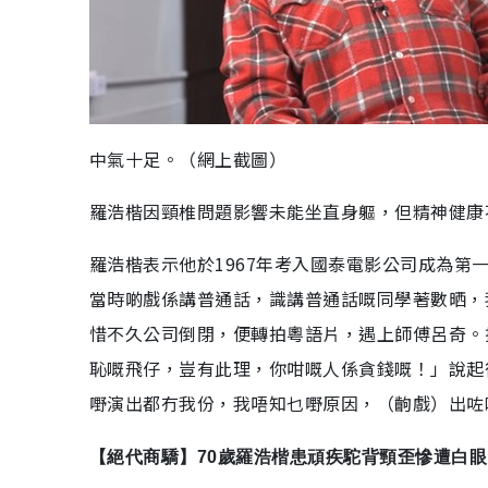
中氣十足。（網上截圖）
羅浩楷因頸椎問題影響未能坐直身軀，但精神健康
羅浩楷表示他於1967年考入國泰電影公司成為第
當時啲戲係講普通話，識講普通話嘅同學著數晒，
惜不久公司倒閉，便轉拍粵語片，遇上師傅呂奇。
恥嘅飛仔，豈有此理，你咁嘅人係貪錢嘅！」說起
嘢演出都冇我份，我唔知乜嘢原因，（齣戲）出咗
【絕代商驕】70歲羅浩楷患頑疾駝背頸歪慘遭白眼