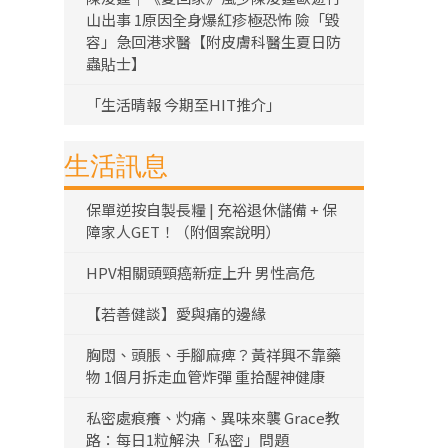
山出事 1原因全身爆紅疹極恐怖 險「毀
容」急回港求醫【附皮膚科醫生夏日防
蟲貼士】
「生活晴報 今期至HIT推介」
生活訊息
保單逆按自製長糧 | 充裕退休儲備 + 保
障家人GET！（附個案說明）
HPV相關頭頸癌新症上升 男性高危
【若善健談】愛與痛的邊緣
胸悶、頭脹、手腳麻痺？黃祥興不靠藥
物 1個月拆走血管炸彈 重拾醒神健康
私密處痕癢、灼痛、異味來襲 Grace教
路：每日1粒解決「私密」問題