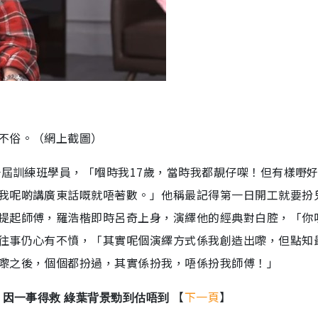
不俗。（網上截圖）
一屆訓練班學員，「嗰時我17歲，當時我都靚仔㗎！但有樣嘢
我呢啲講廣東話嘅就唔著數。」他稱最記得第一日開工就要扮
提起師傅，羅浩楷即時呂奇上身，演繹他的經典對白腔，「你
往事仍心有不憤，「其實呢個演繹方式係我創造出嚟，但點知
嚟之後，個個都扮過，其實係扮我，唔係扮我師傅！」
【
下一頁
】
 因一事得救 綠葉背景勁到估唔到