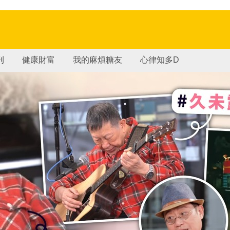
刊
健康財富
我的麻煩糖友
心律知多D