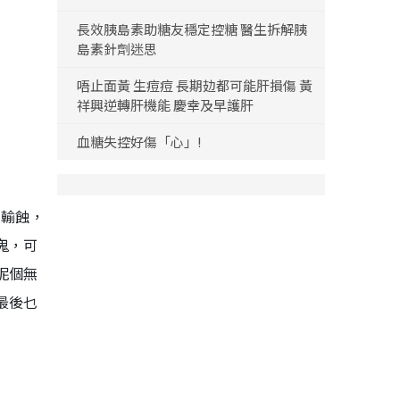
長效胰島素助糖友穩定控糖 醫生拆解胰
島素針劑迷思
唔止面黃 生痘痘 長期攰都可能肝損傷 黃
祥興逆轉肝機能 慶幸及早護肝
血糖失控好傷「心」!
好輸蝕，
鬼，可
呢個無
最後乜