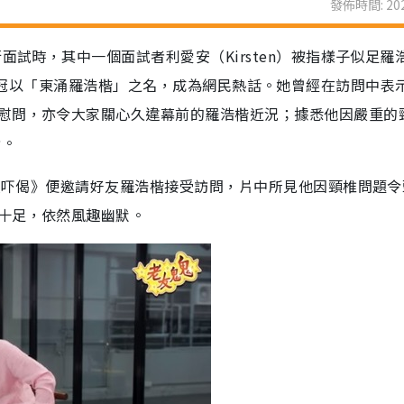
發佈時間: 202
面試時，其中一個面試者利愛安（Kirsten）被指樣子似足羅
ung」而被冠以「東涌羅浩楷」之名，成為網民熱話。她曾經在訪問中表
慰問，亦令大家關心久違幕前的羅浩楷近況；據悉他因嚴重的
隱。
鬼傾吓偈》便邀請好友羅浩楷接受訪問，片中所見他因頸椎問題
十足，依然風趣幽默。