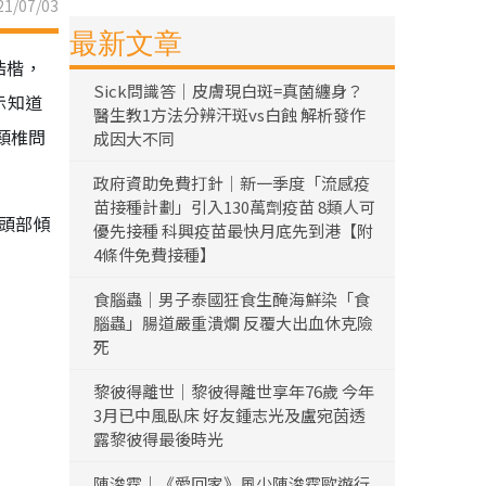
1/07/03
最新文章
浩楷，
Sick問識答｜皮膚現白斑=真菌纏身？
示知道
醫生教1方法分辨汗斑vs白蝕 解析發作
頸椎問
成因大不同
政府資助免費打針｜新一季度「流感疫
苗接種計劃」引入130萬劑疫苗 8類人可
令頭部傾
優先接種 科興疫苗最快月底先到港【附
4條件免費接種】
食腦蟲｜男子泰國狂食生醃海鮮染「食
腦蟲」腸道嚴重潰爛 反覆大出血休克險
死
黎彼得離世｜黎彼得離世享年76歲 今年
3月已中風臥床 好友鍾志光及盧宛茵透
露黎彼得最後時光
陳浚霆｜《愛回家》風少陳浚霆歐遊行