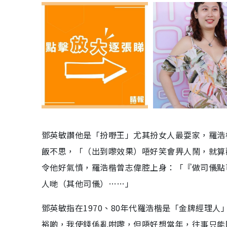
鄧英敏讚他是「扮嘢王」尤其扮女人最耍家，羅浩
飯不思，「（出到嚟效果）唔好笑會畀人鬧，就算
令他好氣憤，羅浩楷曾志偉腔上身：「『做司儀點
人哋（其他司儀）……」
鄧英敏指在1970、80年代羅浩楷是「金牌經理
裕啲，我使錢係亂咁嚟，但唔好想當年，往事只能