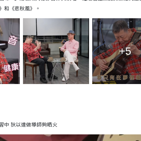
》和《悲秋風》。
+5
習中 狄以達做導師夠晒火