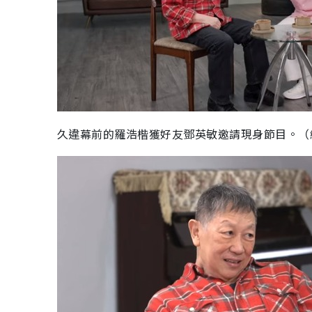
久違幕前的羅浩楷獲好友鄧英敏邀請現身節目。（