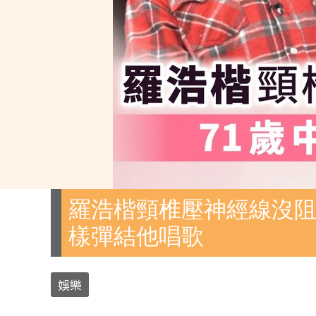
羅浩楷頸椎壓神經線沒阻
樣彈結他唱歌
娛樂