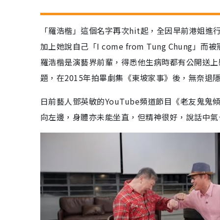
「羅浩楷」這個名字再次hit起，全因早前港姐進行
加上她說自己「I come from Tung Ch
羅浩楷是演藝界前輩，得悉他生病時都有公開送上
題，在2015年拍畢劇集《東坡家事》後，無奈退
日前藝人鄧英敏的YouTube頻道節目《老友鬼
向左邊，身體亦未能坐直，但精神很好，說話中氣