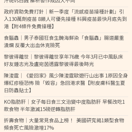
汗斑vs白蝕 解析發作成因大不同
政府資助免費打針｜新一季度「流感疫苗接種計劃」引
入130萬劑疫苗 8類人可優先接種 科興疫苗最快月底先到
港【附4條件免費接種】
食腦蟲｜男子泰國狂食生醃海鮮染「食腦蟲」腸道嚴重
潰爛 反覆大出血休克險死
黎彼得離世｜黎彼得離世享年76歲 今年3月已中風臥床
好友鍾志光及盧宛茵透露黎彼得最後時光
陳浚霆｜《愛回家》風少陳浚霆歐遊行山出事 1原因全身
爆紅疹極恐怖 險「毀容」急回港求醫【附皮膚科醫生夏
日防蟲貼士】
KO脂肪肝｜女子每日食三文治變中度脂肪肝 早餐改吃1
款食物 半年激減15磅逆轉脂肪肝
折壽食物｜大量常見食品上榜！ 美國研究揭1類型食物
頻食死亡風險激增17%