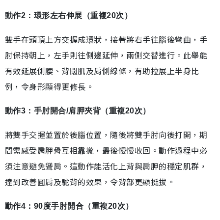
動作2：環形左右伸展（重複20次）
雙手在頭頂上方交握成環狀，接著將右手往腦後彎曲，手
肘保持朝上，左手則往側邊延伸，兩側交替進行。此舉能
有效延展側腰、背闊肌及肩側線條，有助拉展上半身比
例，令身形顯得更修長。
動作3：手肘開合/肩胛夾背（重複20次）
將雙手交握並置於後腦位置，隨後將雙手肘向後打開，期
間需感受肩胛骨互相靠攏，最後慢慢收回。動作過程中必
須注意避免聳肩。這動作能活化上背與肩胛的穩定肌群，
達到改善圓肩及駝背的效果，令背部更顯挺拔。
動作4：90度手肘開合（重複20次）