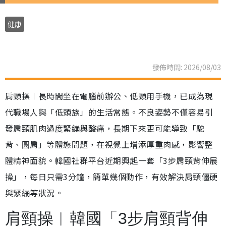
健康
發佈時間: 2026/08/03
肩頸操︱長時間坐在電腦前辦公、低頸用手機，已成為現
代職場人與「低頭族」的生活常態。不良姿勢不僅容易引
發肩頸肌肉過度緊繃與酸痛，長期下來更可能導致「駝
背、圓肩」等體態問題，在視覺上增添厚重肉感，影響整
體精神面貌。韓國社群平台近期興起一套「3步肩頸背伸展
操」，每日只需3分鐘，簡單幾個動作，有效解決肩頸僵硬
與緊繃等狀況。
肩頸操︱韓國「3步肩頸背伸