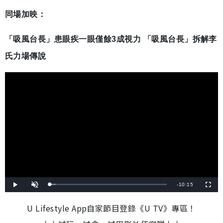
同場加映：
「吸風台長」患眼疾一眼僅餘3成視力 「吸風台長」拆解李
氏力場傳說
剩
-
10:15
載
播
開
全
入
放
啟
螢
完
音
幕
餘
畢
效
U Lifestyle App自家節目登錄《U TV》專區！
:
5
時
.
2