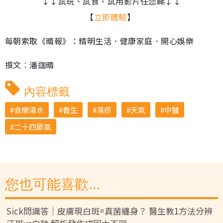
↓↓試玩、試食、試用影片任您睇↓↓
7
間
%
【
立即體驗
】
每朝索取《晴報》：精明生活．健康家庭．開心娛樂
撰文︰潘迦晴
內容標籤
食療湯水
養生
濕疹
天氣
中醫
二十四節氣
您也可能喜歡...
Sick問識答｜皮膚現白斑=真菌纏身？ 醫生教1方法分辨