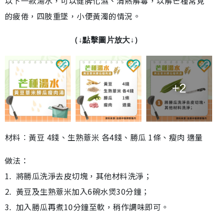
以下一款湯水，可以健脾化濕、清熱解毒，以解芒種常見
的疲倦，四肢重墜，小便黃濁的情況。
（↓點擊圖片放大↓）
+2
材料︰黃豆 4錢、生熟薏米 各4錢、勝瓜 1條、瘦肉 適量
做法：
1. 將勝瓜洗淨去皮切塊，其他材料洗淨；
2. 黃豆及生熟薏米加入6碗水煲30分鐘；
3. 加入勝瓜再煮10分鐘至軟，稍作調味即可。