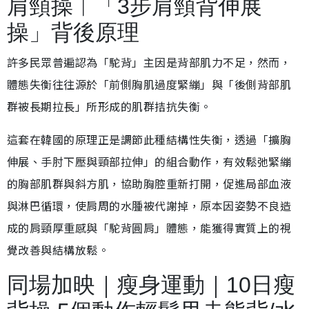
肩頸操︱「3步肩頸背伸展
操」背後原理
許多民眾普遍認為「駝背」主因是背部肌力不足，然而，
體態失衡往往源於「前側胸肌過度緊繃」與「後側背部肌
群被長期拉長」所形成的肌群拮抗失衡。
這套在韓國的原理正是調節此種結構性失衡，透過「擴胸
伸展、手肘下壓與頸部拉伸」的組合動作，有效鬆弛緊繃
的胸部肌群與斜方肌，協助胸腔重新打開，促進局部血液
與淋巴循環，使肩周的水腫被代謝掉，原本因姿勢不良造
成的肩頸厚重感與「駝背圓肩」體態，能獲得實質上的視
覺改善與結構放鬆。
同場加映｜瘦身運動｜10日瘦