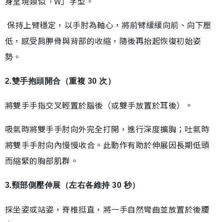
身呈現類似「W」字型。
保持上臂穩定，以手肘為軸心，將前臂緩緩向前、向下壓
低，感受肩胛骨與背部的收縮，隨後再抬起恢復初始姿
勢。
2.雙手抱頭開合（重複 30 次）
將雙手手指交叉輕置於腦後（或雙手放置於耳後）。
吸氣時將雙手手肘向外完全打開，進行深度擴胸；吐氣時
將雙手手肘向內慢慢收合。此動作有助於伸展因長期低頭
而縮緊的胸部肌群。
3.頸部側壓伸展（左右各維持 30 秒）
採坐姿或站姿，脊椎挺直，將一手自然彎曲並放置於後腰