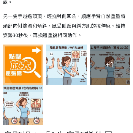
處。
另一隻手越過頭頂，輕撫對側耳朵，順應手臂自然重量將
頭部向側邊溫和傾斜，感受側頸與斜方肌的拉伸感。維持
姿勢30秒後，再換邊重複相同動作。
+1