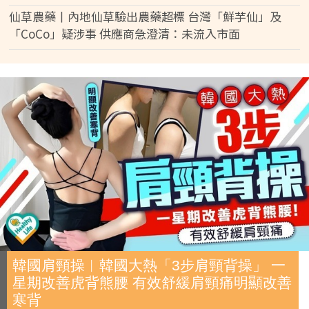
仙草農藥丨內地仙草驗出農藥超標 台灣「鮮芋仙」及
「CoCo」疑涉事 供應商急澄清：未流入市面
韓國肩頸操︱韓國大熱「3步肩頸背操」 一
星期改善虎背熊腰 有效舒緩肩頸痛明顯改善
寒背