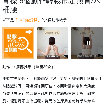
背操 5個動作輕鬆甩走熊背/水
桶腰
以下是
「10日瘦背操」
的5個動作教學：
+8
動作1：肩部推舉（重複20次）
雙臂首先抬起，手肘彎曲呈「W」字型，隨後向上推舉至手
臂貼近雙耳，再緩慢降回原位。收回時需刻意加大角度，
營造「夾背」的感覺。此動作旨在啟動三角肌與上斜方
肌，促進肩頸血液循環，從而改善厚肩並修飾手臂線條。