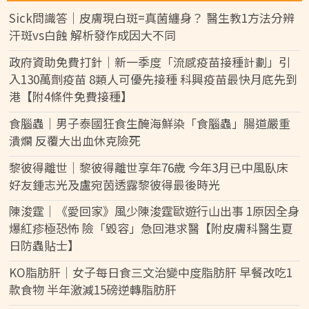
Sick問識答｜皮膚現白斑=真菌纏身？ 醫生教1方法分辨
汗斑vs白蝕 解析發作成因大不同
政府資助免費打針｜新一季度「流感疫苗接種計劃」引
入130萬劑疫苗 8類人可優先接種 科興疫苗最快月底先到
港【附4條件免費接種】
食腦蟲｜男子泰國狂食生醃海鮮染「食腦蟲」腸道嚴重
潰爛 反覆大出血休克險死
黎彼得離世｜黎彼得離世享年76歲 今年3月已中風臥床
好友鍾志光及盧宛茵透露黎彼得最後時光
陳浚霆｜《愛回家》風少陳浚霆歐遊行山出事 1原因全身
爆紅疹極恐怖 險「毀容」急回港求醫【附皮膚科醫生夏
日防蟲貼士】
KO脂肪肝｜女子每日食三文治變中度脂肪肝 早餐改吃1
款食物 半年激減15磅逆轉脂肪肝