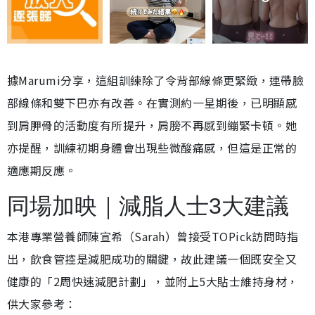
據Marumi分享，這組訓練除了令背部線條更緊緻，連帶臉
部線條和雙下巴亦有改善。在實測約一星期後，已明顯感
到肩胛骨的活動度有所提升，肩膀不再感到繃緊卡頓。她
亦提醒，訓練初期身體會出現些微酸痛感，但這是正常的
適應期反應。
同場加映｜減脂人士3大建議
本港專業營養師陳宣希（Sarah）曾接受TOPick訪問時指
出，飲食管控是減肥成功的關鍵，故此建議一個既安全又
健康的「2周快速減肥計劃」，並附上5大貼士維持身材，
供大家參考：