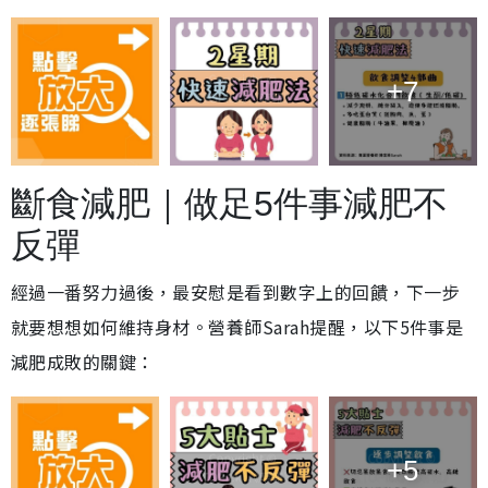
+7
斷食減肥｜做足5件事減肥不
反彈
經過一番努力過後，最安慰是看到數字上的回饋，下一步
就要想想如何維持身材。營養師Sarah提醒，以下5件事是
減肥成敗的關鍵：
+5