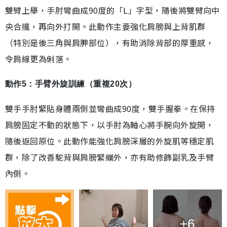
雙臂上舉，手肘彎曲成90度的「L」字型，隨後將雙臂向中
央合攏，再向外打開。此動作主要強化肩膀與上背肌群
（特別是後三角與肩胛部位），有助消除背部的厚重感，
令肩線更為俐落。
動作5：手臂外旋訓練（重複20次）
雙手手肘緊貼身體兩側並彎曲成90度，雙手握拳。在保持
肩膀固定不動的狀態下，以手肘為軸心將手腕向外旋開，
隨後返回原位。此動作能強化肩膀深層的外旋肌等穩定肌
群，除了改善駝背與肩膀緊繃外，亦有助修飾副乳及手臂
內側。
+6