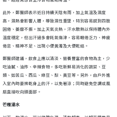
此外，鄭醫師表示近日持續天陰有雨，加上氣溫及濕度
高，濕熱會影響人體，導致濕性重墜，特別容易感到四肢
困倦、萎靡不振。加上天氣炎熱，汗水散熱以保持體內外
溫度穩定，但出汗過多會耗氣傷津，容易睏倦乏力、神疲
倦怠、精神不足、出現小便黃濁及大便乾結。
鄭醫師建議，飲食上應以清淡、營養豐富的食物為主，少
吃油膩、油炸、辛辣食物，多吃新鮮易消化的蔬菜、豆
類、如苦瓜、西瓜、綠豆、梨、黃豆等。另外，由戶外進
入室內時要擦乾身上的汗，以免著涼；同時避免空調或風
扇直接吹向頭面部。
芒種湯水