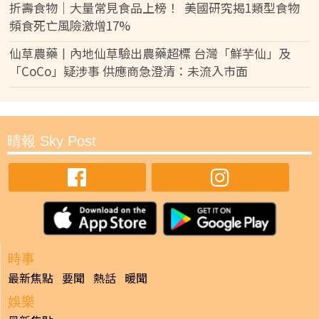
折壽食物｜大量常見食品上榜！ 美國研究揭1類型食物
頻食死亡風險激增17%
仙草農藥丨內地仙草驗出農藥超標 台灣「鮮芋仙」及
「CoCo」疑涉事 供應商急澄清：未流入市面
晴報 Sky Post
時事
最新焦點
要聞
熱話
暖聞
娛樂