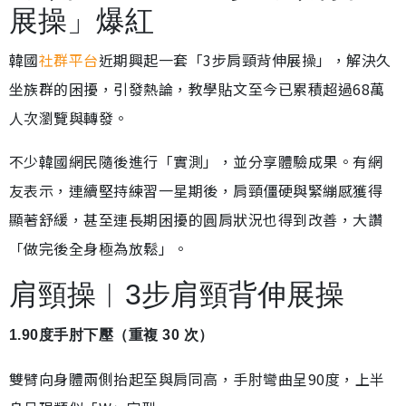
展操」爆紅
韓國
社群平台
近期興起一套「3步肩頸背伸展操」，解決久
坐族群的困擾，引發熱論，教學貼文至今已累積超過68萬
人次瀏覽與轉發。
不少韓國網民隨後進行「實測」，並分享體驗成果。有網
友表示，連續堅持練習一星期後，肩頸僵硬與緊繃感獲得
顯著舒緩，甚至連長期困擾的圓肩狀況也得到改善，大讚
「做完後全身極為放鬆」。
肩頸操︱3步肩頸背伸展操
1.90度手肘下壓（重複 30 次）
雙臂向身體兩側抬起至與肩同高，手肘彎曲呈90度，上半