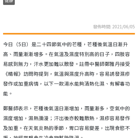
健康
發佈時間: 2021/06/05
今日（5日）是二十四節氣中的芒種，芒種後氣溫日漸升
高、雨量漸漸增多。在氣溫及濕度特別高的日子，四肢容
易感到無力，汗水更加難以散發。註冊中醫師鄭雅丹接受
《晴報》訪問時提到，氣溫與濕度升高時，容易誘發濕疹
發作或加重病情，以下一款湯水能夠清熱化濕、有解毒功
能。
鄭醫師表示，芒種後氣溫日漸增加，雨量漸多，空氣中的
濕度增加，濕熱瀰漫；汗出後亦較難散熱，濕疹容易發作
及加重。在天氣炎熱的季節，胃口容易變差，出現食慾不
振，故經常想食生冷食物幫助降溫。