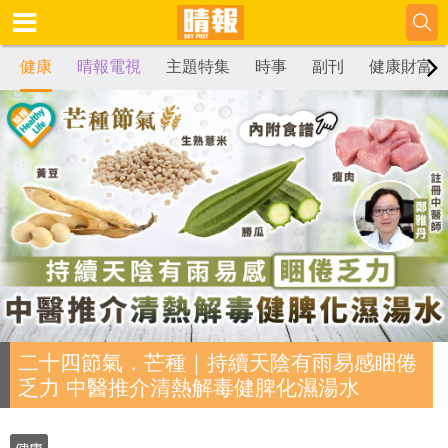
健康
晴報電視
主題特集
時事
副刊
健康財富
二十四節氣．芒種｜持續天陰有雨易感睏倦
乏力 中醫推介清熱解毒健脾化濕湯水