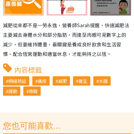
減肥從來都不是一勞永逸，營養師Sarah提醒，快速減肥法
主要減去身體水分和部分脂肪，而達至肉眼可見數字上的
減少，但要維持體重，最關鍵是養成良好飲食和生活習
慣，配合恆常運動和適當休息，才能夠持之以恆。
內容標籤
網絡熱話
痛症
減肥
養生
水腫
運動
南韓
您也可能喜歡...