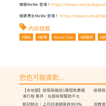
晴報MeWe 登場！
https://mewe.com/p/skypost
健康男女MeWe 登場！
https://mewe.com/p/hea
內容標籤
酒店
疫情
Local Tour
旅發局
旅
您也可能喜歡...
【本地遊】旅發局擬送1萬個免費遊
旅發局
港行程 業界：名額有限幫助不大
新冠肺炎｜上月訪港遊客跌99.9%
消費資