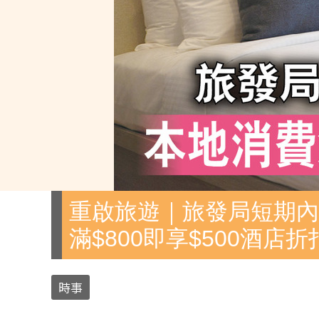
重啟旅遊｜旅發局短期內
滿$800即享$500酒店折
時事