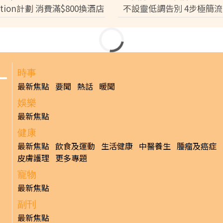
cation計劃 消費滿$800換酒店
不設靈低調告別 4步極簡流
飲
鐘即出殯 只適用1類病人
院出服務醫院名單】
」火化不設靈低調告別 4
 只適用1類病人【附全港院
發佈時間: 202
炎不幸離世，享壽89歲。家屬遵從遺願，以「院出」形式低調
種喪葬方式。事實上，昔日巨星黃霑、倪匡，同樣是以「院出
項及收費如何？下文為您全面拆解。