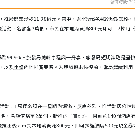
發佈時間: 202
推廣開支涉款11.38億元。當中，逾4億元將用於短期策略，
活動，名額各2萬個，市民在本地消費滿800元即可「2揀1」
跌99.9%。旅發局總幹事程鼎一分享，旅發局短期策略是盡
，以及重整內地推廣策略。入境旅遊未恢復前，當局繼續利用
廣活動，1萬個名額在一星期內爆滿，反應熱烈，惟活動因疫情
報名，名額倍增至2萬個。新推的「賞你住」目前約140間酒店
推出後，市民本地消費滿800元，即可揀選酒店500元現金券