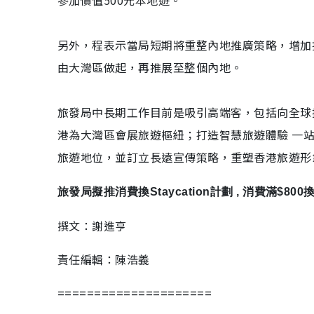
參加價值500元本地遊。
另外，程表示當局短期將重整內地推廣策略，增加
由大灣區做起，再推展至整個內地。
旅發局中長期工作目前是吸引高端客，包括向全球
港為大灣區會展旅遊樞紐；打造智慧旅遊體驗 一
旅遊地位，並訂立長遠宣傳策略，重塑香港旅遊形
旅發局擬推消費換Staycation計劃 , 消費滿$80
撰文：謝進亨
責任編輯：陳浩義
=====================