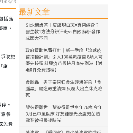
1/03/03
最新文章
包括落
Sick問識答｜皮膚現白斑=真菌纏身？
優惠，
醫生教1方法分辨汗斑vs白蝕 解析發作
成因大不同
政府資助免費打針｜新一季度「流感疫
快爭取旅
苗接種計劃」引入130萬劑疫苗 8類人可
優先接種 科興疫苗最快月底先到港【附
「旅
4條件免費接種】
食腦蟲｜男子泰國狂食生醃海鮮染「食
腦蟲」腸道嚴重潰爛 反覆大出血休克險
死
叫停。
黎彼得離世｜黎彼得離世享年76歲 今年
有意參
3月已中風臥床 好友鍾志光及盧宛茵透
露黎彼得最後時光
或免費
陳浚霆｜《愛回家》風少陳浚霆歐遊行