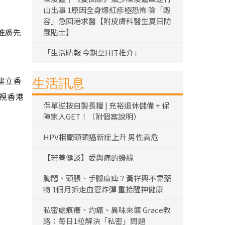
山出事 1原因全身爆紅疹極恐怖 險「毀
容」急回港求醫【附皮膚科醫生夏日防
推廣先
蟲貼士】
「生活晴報 今期至HIT推介」
建立香
生活訊息
視香港
保單逆按自製長糧 | 充裕退休儲備 + 保
障家人GET！（附個案說明）
HPV相關頭頸癌新症上升 男性高危
【若善健談】愛與痛的邊緣
胸悶、頭脹、手腳麻痺？黃祥興不靠藥
物 1個月拆走血管炸彈 重拾醒神健康
私密處痕癢、灼痛、異味來襲 Grace教
路：每日1粒解決「私密」問題