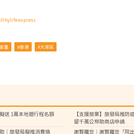
lthylifeexpress
客量
香港
大灣區
擬送 1萬本地遊行程名額
【支援旅業】旅發局推防疫
留千萬公帑助商店申請
助｜旅發局擬推消費換
謝賢離世︱謝賢離世「院