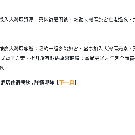
投入大灣區資源，冀恢復通關後，鼓勵大灣區旅客在港過夜，
推廣大灣區旅遊；吸納一程多站旅客、盛事加入大灣區元素、
站式電子方案，提升旅客數碼旅遊體驗；當局另從去年起全面審
象。
0換酒店住宿餐飲 , 詳情即睇【
下一頁
】