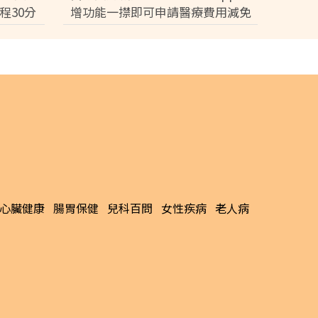
程30分
增功能一㩒即可申請醫療費用減免
【附全港
3分鐘完成預約免排隊【附申請條
件】
6/07/21
最新文章
完成告
Sick問識答｜皮膚現白斑=真菌纏身？
」辦理
醫生教1方法分辨汗斑vs白蝕 解析發作
成因大不同