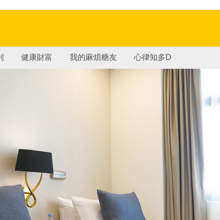
刊
健康財富
我的麻煩糖友
心律知多D