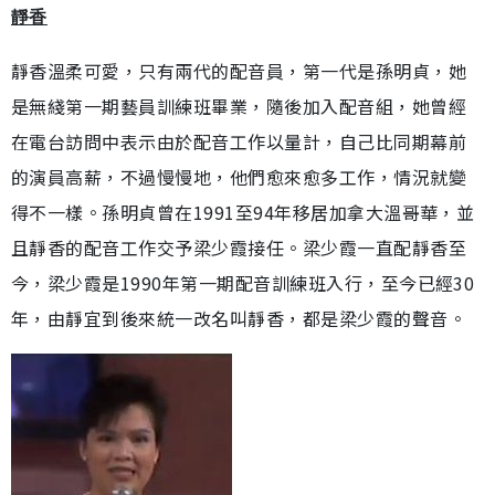
靜香
靜香溫柔可愛，只有兩代的配音員，第一代是孫明貞，她
是無綫第一期藝員訓練班畢業，隨後加入配音組，她曾經
在電台訪問中表示由於配音工作以量計，自己比同期幕前
的演員高薪，不過慢慢地，他們愈來愈多工作，情況就變
得不一樣。孫明貞曾在1991至94年移居加拿大溫哥華，並
且靜香的配音工作交予梁少霞接任。梁少霞一直配靜香至
今，梁少霞是1990年第一期配音訓練班入行，至今已經30
年，由靜宜到後來統一改名叫靜香，都是梁少霞的聲音。