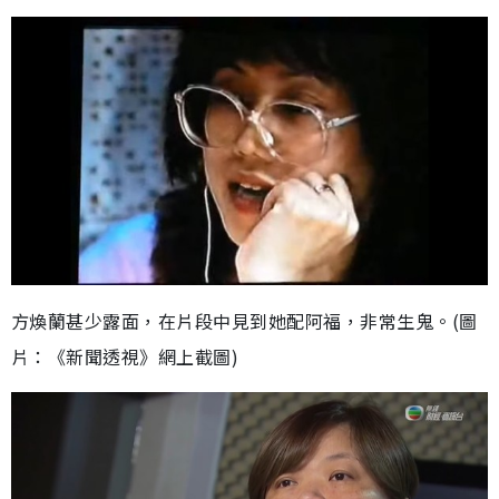
方煥蘭甚少露面，在片段中見到她配阿福，非常生鬼。(圖
片：《新聞透視》網上截圖)