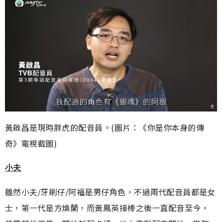
黃啟昌是現時胖虎的配音員。(圖片：《你是你本身的傳
奇》電視截圖)
小夫
雖然小夫/牙刷仔/阿福是男仔角色，不過兩代配音員都是女
士，第一代是方煥蘭，而黃鳳英接棒之後一直配音至今，