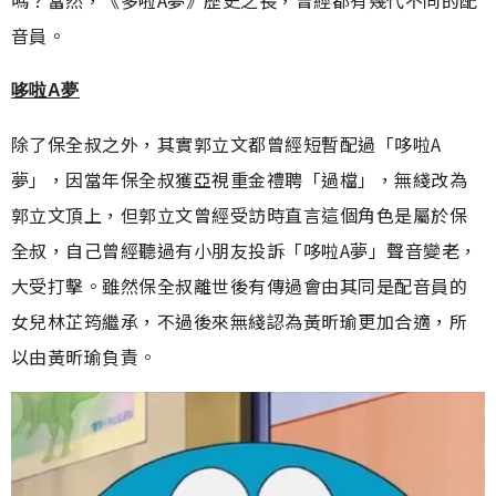
嗎？當然，《多啦A夢》歷史之長，曾經都有幾代不同的配
音員。
哆啦A夢
除了保全叔之外，其實郭立文都曾經短暫配過「哆啦A
夢」，因當年保全叔獲亞視重金禮聘「過檔」，無綫改為
郭立文頂上，但郭立文曾經受訪時直言這個角色是屬於保
全叔，自己曾經聽過有小朋友投訴「哆啦A夢」聲音變老，
大受打擊。雖然保全叔離世後有傳過會由其同是配音員的
女兒林芷筠繼承，不過後來無綫認為黃昕瑜更加合適，所
以由黃昕瑜負責。