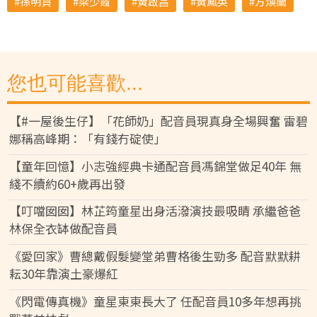
孫明貞
梁少霞
黃啟昌
黃鳳英
方煥蘭
您也可能喜歡...
【#一屋後生仔】「花師奶」配音員現真身全場興奮 雷碧
娜稱高峰期：「有錢冇碇使」
【童年回憶】小志強經典卡通配音員馮錦堂做足40年 無
綫不續約60+歲再出發
【叮噹囡囡】林芷筠童星出身活潑演技最吸睛 承繼爸爸
林保全衣缽做配音員
《愛回家》曹總戴假髮變堂弟曹格後生勁多 配音默默耕
耘30年靠演土豪爆紅
《閃電傳真機》童星東東長大了 任配音員10多年想再挑