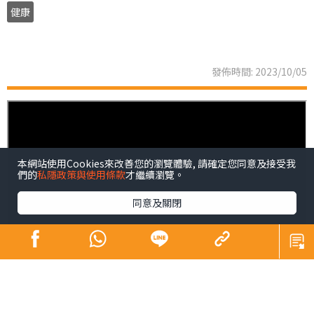
健康
發佈時間: 2023/10/05
本網站使用Cookies來改善您的瀏覽體驗, 請確定您同意及接受我
們的
私隱政策與使用條款
才繼續瀏覽。
同意及關閉
糖尿病被稱之為隱形殺手並不是浪得虛名，內分泌及糖尿