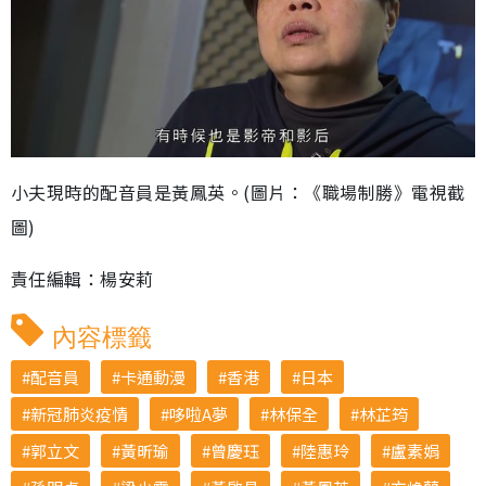
小夫現時的配音員是黃鳳英。(圖片：《職場制勝》電視截
圖)
責任編輯：楊安莉
內容標籤
配音員
卡通動漫
香港
日本
新冠肺炎疫情
哆啦A夢
林保全
林芷筠
郭立文
黃昕瑜
曾慶珏
陸惠玲
盧素娟