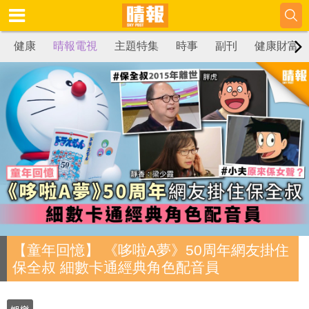
健康
晴報電視
主題特集
時事
副刊
健康財富
【童年回憶】 《哆啦A夢》50周年網友掛住
保全叔 細數卡通經典角色配音員