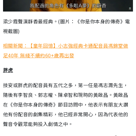
梁少霞聲演靜香最經典。(圖片：《你是你本身的傳奇》電
視截圖)
相關新聞：【童年回憶】小志強經典卡通配音員馮錦堂做
足40年 無綫不續約60+歲再出發
胖虎
技安或胖虎的配音員有五代之多，第一任是馮志潤先生，
隨後有李智良、郭志權、陳卓智和現時的黃啟昌。黃啟昌
在《你是你本身的傳奇》節目訪問中，他表示有朋友大讚
他有份配音的劇集精彩，他已經非常開心，因為代表他的
聲音令觀眾能夠投入劇情之中。