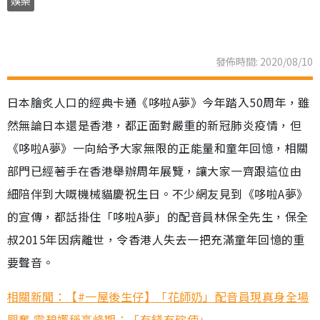
娛樂
發佈時間: 2020/08/10
日本膾炙人口的經典卡通《哆啦A夢》今年踏入50周年，雖
然無論日本還是香港，都正面對嚴重的新冠肺炎疫情，但
《哆啦A夢》一向給予大家無限的正能量和童年回憶，相關
部門已經著手在香港舉辦周年展覽，讓大家一齊跟這位由
細陪伴到大嘅機械貓慶祝生日。不少網友見到《哆啦A夢》
的宣傳，都話掛住「哆啦A夢」的配音員林保全先生，保全
叔2015年因病離世，令香港人失去一把充滿童年回憶的重
要聲音。
相關新聞：【#一屋後生仔】「花師奶」配音員現真身全場
興奮 雷碧娜稱高峰期：「有錢冇碇使」