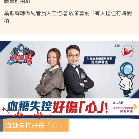
戰幕前拍劇
葉振聲轉做配音員人工倍增 放棄幕前「有人搵但冇時間
拍」
血糖失控好傷「心」!