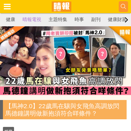
健康
晴報電視
主題特集
時事
副刊
健康財富
【馬神2.0】22歲馬在驤與女飛魚高調放閃
馬德鐘講明做新抱須符合咩條件？