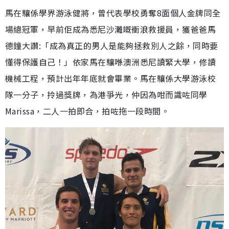
馬在驤係學界游泳健將，曾代表學校勇奪8面個人金牌同全
場總冠軍，早前佢成為悉尼沙灘嘅衝浪救援員，獲爸爸馬
德鐘大讚:「成為真正的男人是能夠拯救別人之餘，同時要
懂得保護自己！」依家馬在驤喺澳洲悉尼讀緊大學，修讀
機械工程，預計出年年底就會畢業。馬在驤係大學游泳校
隊一分子，拎過獎牌，為港爭光，仲因為咁而識咗同學
Marissa，二人一拍即合，拍咗拖一段時間。