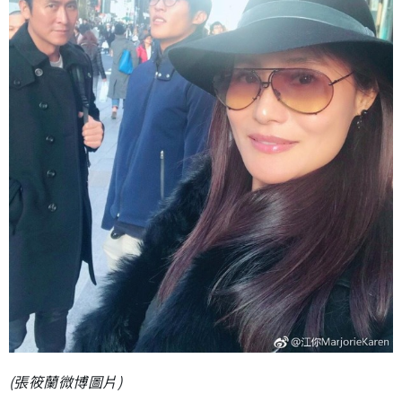
(張筱蘭微博圖片)