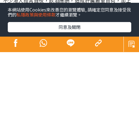
不少港人經常捱夜，飲酒應酬，造成肝臟嚴重負荷，加上
飲食無節制，亦特別容易患「富貴病」肝脂肪，所以如出
本網站使用Cookies來改善您的瀏覽體驗, 請確定您同意及接受我
們的
私隱政策與使用條款
才繼續瀏覽。
現以上情況需及早檢查，同時立即進行護肝行動！
同意及關閉
無跡象都要留神
肝臟又稱沉默的器官，出現問題時甚少會發生症狀，故此
容易被大家忽略。早前有大學研究估計，高達27.3%港人患
肝脂肪，當中部份患者跟本不知道自己肝臟出現問題，到
出現面黃、眼黃時有機會肝功能已經變弱，有些人已過青
春期，卻忽然痘痘變多，卻以為自己逆齡回春，如發現自
己易攰冇精神、面色差，其實這些都可能是肝臟出現問
題。