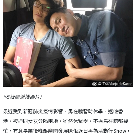
(張筱蘭微博圖片)
最近受到新冠肺炎疫情影響，馬在驤暫時休學，返咗香
港，被迫同女友分隔兩地。雖然休緊學，不過馬在驤都幾
忙，有意畢業後喺娛樂圈發展嘅佢近日再為活動行Show，