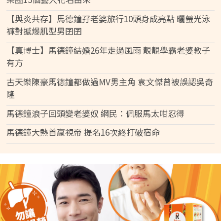
【與炎共存】馬德鐘孖老婆旅行10頭身成亮點 曬螢光泳
褲對撼爆肌型男囝囝
【真博士】馬德鐘結婚26年走過風雨 靚靚學霸老婆教子
有方
古天樂陳豪馬德鐘都做過MV男主角 袁文傑曾被誤認吳奇
隆
馬德鐘浪子回頭變老婆奴 網民：佩服馬太咁忍得
馬德鐘大熱首贏視帝 提名16次終打破宿命