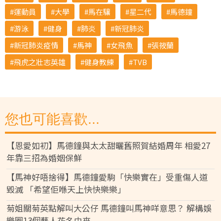
運動員
大學
馬在驤
星二代
馬德鐘
游泳
健身
肺炎
新冠肺炎
新冠肺炎疫情
馬神
女飛魚
張筱蘭
飛虎之壯志英雄
健身教練
TVB
您也可能喜歡...
【恩愛如初】馬德鐘與太太甜曬舊照賀結婚周年 相愛27
年靠三招為婚姻保鮮
【馬神好唔捨得】馬德鐘愛駒「快樂實在」受重傷人道
毀滅 「希望佢喺天上快快樂樂」
菊姐關菊英點解叫大公仔 馬德鐘叫馬神咩意思？ 解構娛
樂圈13個藝人花名由來