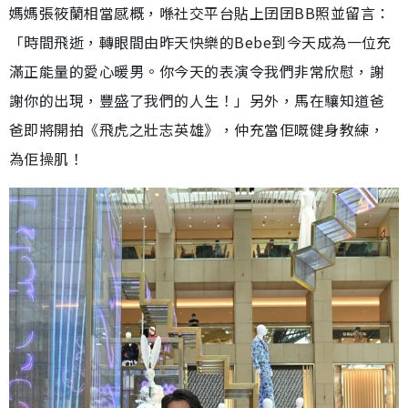
媽媽張筱蘭相當感概，喺社交平台貼上囝囝BB照並留言：
「時間飛逝，轉眼間由昨天快樂的Bebe到今天成為一位充
滿正能量的愛心暖男。你今天的表演令我們非常欣慰，謝
謝你的出現，豐盛了我們的人生！」另外，馬在驤知道爸
爸即將開拍《飛虎之壯志英雄》，仲充當佢嘅健身教練，
為佢操肌！