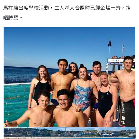
馬在驤出席學校活動，二人喺大合照時已經企埋一齊，搭
晒膊頭。