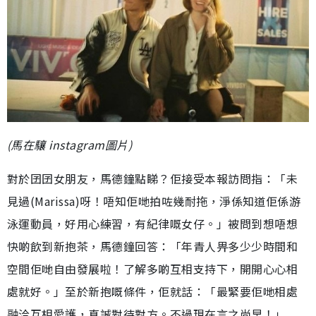
(馬在驤 instagram圖片)
對於囝囝女朋友，馬德鐘點睇？佢接受本報訪問指：「未
見過(Marissa)呀！唔知佢哋拍咗幾耐拖，淨係知道佢係游
泳運動員，好用心練習，有紀律嘅女仔。」被問到想唔想
快啲飲到新抱茶，馬德鐘回答：「年青人畀多少少時間和
空間佢哋自由發展啦！了解多啲互相支持下，開開心心相
處就好。」至於新抱嘅條件，佢就話：「最緊要佢哋相處
融洽互相愛護，真誠對待對方。不過現在言之尚早！」