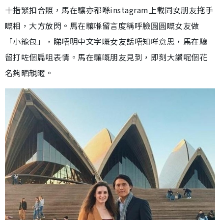
十指緊扣合照，馬在驤亦都喺instagram上載同女朋友拖手
嘅相，大方放閃。馬在驤喺留言度稱呼臉圓圓嘅女友做
「小籠包」，睇唔明中文字嘅女友話唔知咩意思，馬在驤
留打咗個扁咀表情。馬在驤嘅朋友見到，即刻大讚呢個花
名夠晒親暱。