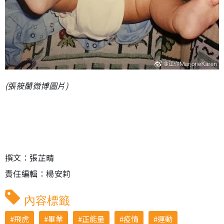
(張筱蘭微博圖片)
撰文：張芷晴
責任編輯：楊安莉
內容標籤
飛虎
畢業
正能量
疫情
運動