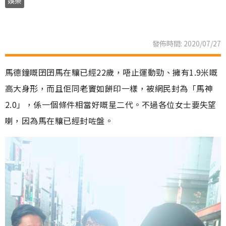
娛樂
發佈時間: 2020/07/27
馬德鐘嘅囝囝馬在驤已經22歲，唔止運動勁、擁有1.9米嘅
高大身形，而且佢同老竇如餅印一樣，被網民封為「馬神
2.0」，係一個條件相當好嘅星二代。不過各位女士要失望
喇，因為馬在驤已經封咗盤。