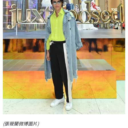
(張筱蘭微博圖片)