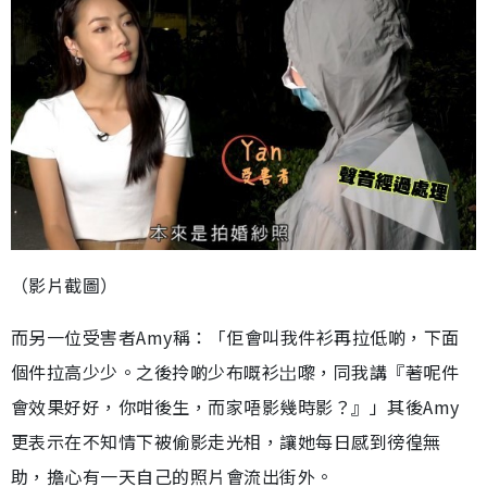
（影片截圖）
而另一位受害者Amy稱：「佢會叫我件衫再拉低啲，下面
個件拉高少少。之後拎啲少布嘅衫岀嚟，同我講『著呢件
會效果好好，你咁後生，而家唔影幾時影？』」其後Amy
更表示在不知情下被偷影走光相，讓她每日感到徬徨無
助，擔心有一天自己的照片會流出街外。