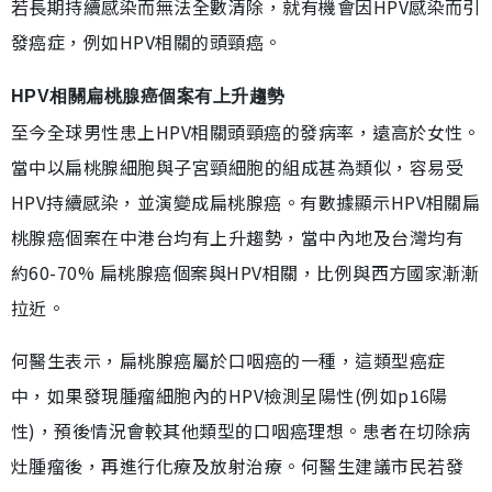
若長期持續感染而無法全數清除，就有機會因HPV感染而引
發癌症，例如HPV相關的頭頸癌。
HPV相關扁桃腺癌個案有上升趨勢
至今全球男性患上HPV相關頭頸癌的發病率，遠高於女性。
當中以扁桃腺細胞與子宮頸細胞的組成甚為類似，容易受
HPV持續感染，並演變成扁桃腺癌。有數據顯示HPV相關扁
桃腺癌個案在中港台均有上升趨勢，當中內地及台灣均有
約60-70% 扁桃腺癌個案與HPV相關，比例與西方國家漸漸
拉近。
何醫生表示，扁桃腺癌屬於口咽癌的一種，這類型癌症
中，如果發現腫瘤細胞內的HPV檢測呈陽性(例如p16陽
性)，預後情況會較其他類型的口咽癌理想。患者在切除病
灶腫瘤後，再進行化療及放射治療。何醫生建議市民若發