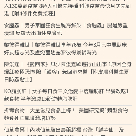
入130萬劑疫苗 8類人可優先接種 科興疫苗最快月底先到
港【附4條件免費接種】
食腦蟲｜男子泰國狂食生醃海鮮染「食腦蟲」腸道嚴重
潰爛 反覆大出血休克險死
黎彼得離世｜黎彼得離世享年76歲 今年3月已中風臥床
好友鍾志光及盧宛茵透露黎彼得最後時光
陳浚霆｜《愛回家》風少陳浚霆歐遊行山出事 1原因全身
爆紅疹極恐怖 險「毀容」急回港求醫【附皮膚科醫生夏
日防蟲貼士】
KO脂肪肝｜女子每日食三文治變中度脂肪肝 早餐改吃1
款食物 半年激減15磅逆轉脂肪肝
折壽食物｜大量常見食品上榜！ 美國研究揭1類型食物
頻食死亡風險激增17%
仙草農藥丨內地仙草驗出農藥超標 台灣「鮮芋仙」及