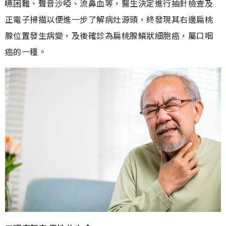
嚥困難、聲音沙啞、流鼻血等，醫生決定進行抽針檢查及
正電子掃描以便進一步了解病灶源頭，終發現其右邊扁桃
腺位置發生病變，及後確診為扁桃腺鱗狀細胞癌，屬口咽
癌的一種。