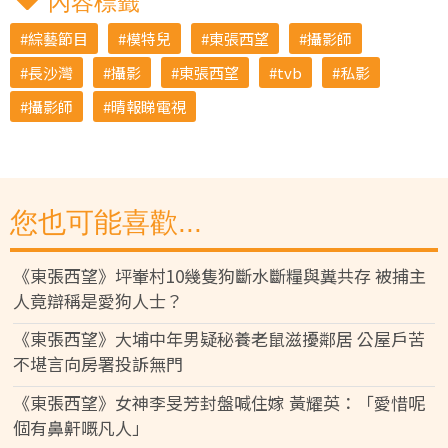
內容標籤
綜藝節目
模特兒
東張西望
攝影師
長沙灣
攝影
東張西望
tvb
私影
攝影師
晴報睇電視
您也可能喜歡...
《東張西望》坪輋村10幾隻狗斷水斷糧與糞共存 被捕主
人竟辯稱是愛狗人士？
《東張西望》大埔中年男疑秘養老鼠滋擾鄰居 公屋戶苦
不堪言向房署投訴無門
《東張西望》女神李旻芳封盤喊住嫁 黃耀英：「愛惜呢
個有鼻鼾嘅凡人」