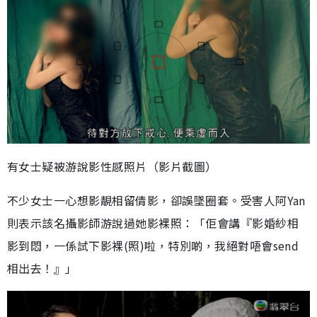
有女士疑被游說影性感照片（影片截圖）
不少女士一心想影靚相留倩影，卻誤墜圈套。受害人阿Yan
則表示該名攝影師游說過她影裸照：「佢會講『影婚紗相
影到悶，一係試下影裸(照)啦，特別啲，我絕對唔會send
相出去！』」