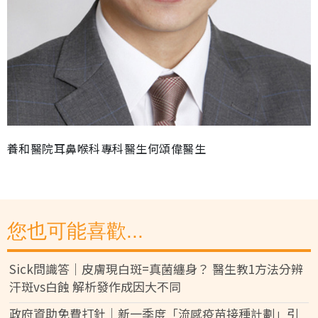
養和醫院耳鼻喉科專科醫生何頌偉醫生
您也可能喜歡...
Sick問識答｜皮膚現白斑=真菌纏身？ 醫生教1方法分辨
汗斑vs白蝕 解析發作成因大不同
政府資助免費打針｜新一季度「流感疫苗接種計劃」引