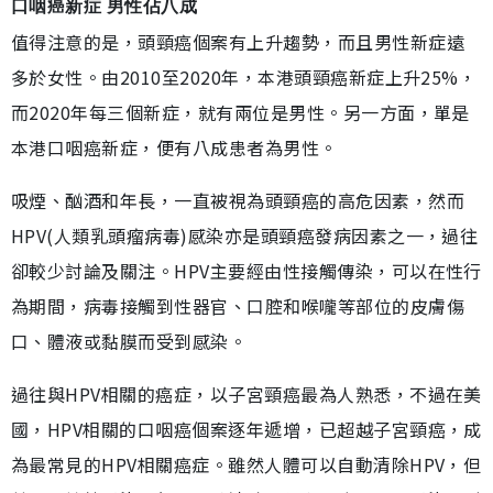
口咽癌新症 男性佔八成
值得注意的是，頭頸癌個案有上升趨勢，而且男性新症遠
多於女性。由2010至2020年，本港頭頸癌新症上升25%，
而2020年每三個新症，就有兩位是男性。另一方面，單是
本港口咽癌新症，便有八成患者為男性。
吸煙、酗酒和年長，一直被視為頭頸癌的高危因素，然而
HPV(人類乳頭瘤病毒)感染亦是頭頸癌發病因素之一，過往
卻較少討論及關注。HPV主要經由性接觸傳染，可以在性行
為期間，病毒接觸到性器官、口腔和喉嚨等部位的皮膚傷
口、體液或黏膜而受到感染。
過往與HPV相關的癌症，以子宮頸癌最為人熟悉，不過在美
國，HPV相關的口咽癌個案逐年遞增，已超越子宮頸癌，成
為最常見的HPV相關癌症。雖然人體可以自動清除HPV，但