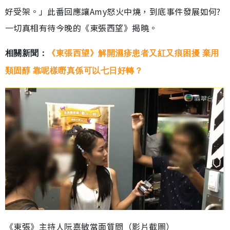
好受架。」此番回應讓Amy怒火中燒，到底事件發展如何?
一切真相有待今晚的《東張西望》揭曉。
相關新聞：
《東張西望》解開濕疹患者又紅又痕困擾 棄用
類固醇 靠呢樣嘢真係可以七日好轉？
《東張》主持人阮嘉敏當面質問（影片截圖）