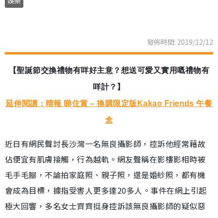
娛樂
發佈時間: 2019/12/12
【聖誕節交換禮物有咩好主意？想送可愛又實用嘅禮物有
咩計？】
延伸閱讀：晴報 睇住賞 – 換購限定版Kakao Friends 午餐
盒
近日有網民聲討長沙灣一名無良攝影師，控訴他經常藉故
佔便宜有肌膚接觸，行為越軌。網友聲稱在影樓影相時被
毛手毛腳，不論拍家庭照、親子照，還是婚紗照，都有機
會成為目標，據指受害人更多達20多人。事件在網上引起
極大回響，多名女士齊齊挺身控訴該無良攝影師的疑似惡