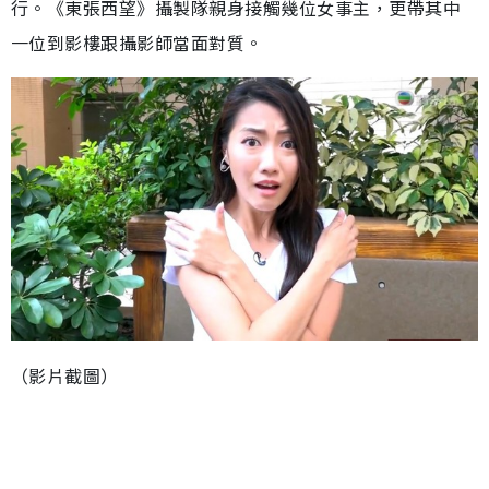
行。《東張西望》攝製隊親身接觸幾位女事主，更帶其中
一位到影樓跟攝影師當面對質。
（影片截圖）