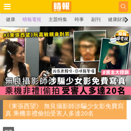
健康
晴報電視
主題特集
時事
副刊
健康財富
《東張西望》 無良攝影師涉騙少女影免費寫
真 乘機非禮偷拍受害人多達20名