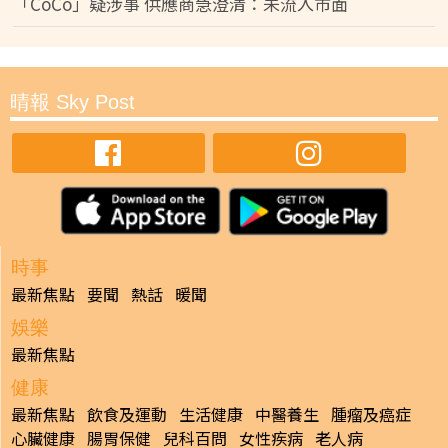
「CoCo」疑涉事 供應商急澄清：未流入市面
晴報 Sky Post
時事
最新焦點
要聞
熱話
暖聞
娛樂
最新焦點
健康
最新焦點
飲食及運動
生活健康
中醫養生
腫瘤及癌症
心臟健康
腸胃保健
兒科百問
女性疾病
老人病