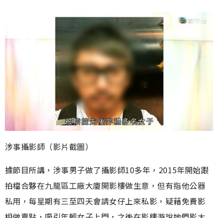
涉事攝影師（影片截圖）
據節目所講，涉事男子做了攝影師10多年，2015年開始跟
拍檔合夥在九龍區工廠大廈開影樓做生意，但有指他公器
私用，每星期有三至四天會請女仔上來私影，疑藉免費影
相做賣點，吸引年輕女子上門，之後在影樓游說她們影大