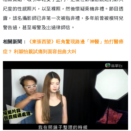
尺度的性感照片，以至裸照，然後懷疑乘機非禮。節目透
露，該名攝影師已非第一次被指非禮，多年前曾被模特兒
警告過，甚至報警及岀過律師信。
相關新聞：
《東張西望》旺角驚現路邊「神醫」拍打醫癌
症？ 利穎怡親試痛到面容扭曲大叫