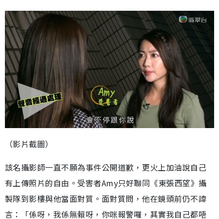
（影片截圖）
該名攝影師一直不願為事件公開道歉，更火上加油說自己
有上傳照片的自由。受害者Amy只好聯同《東張西望》攝
製隊到影樓與他當面對質。面對質問，他在鏡頭前仍不諱
言：「係呀，我係無賴呀，你咪報警囉，其實我自己都唔