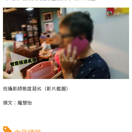
但攝影師態度惡劣（影片截圖）
撰文：羅慧怡