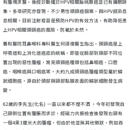
有腫塊求醫，後經診斷確診HPV相關扁桃腺癌並已有擴散跡
象。多項研究亦發現，不少男性頭頸癌個案，與HPV感染息
息相關。目前注射疫苗是預防HPV的有效方法，有助降低患
上HPV相關頭頸癌的風險，防範於未然。
養和醫院耳鼻喉科專科醫生何頌偉醫生指出，頭頸癌是上
呼吸道和上消化道癌症的統稱，即是從臉部到頸部不同位
置出現的惡性腫瘤，常見頭頸癌種類包括鼻咽癌、口腔
癌、咽喉癌與口咽癌等。大約九成頭頸癌腫瘤類型屬於鱗
狀細胞癌，源自於頭部與頸部黏膜表面的鱗狀細胞發生病
變。
62歲的李先生(化名) 一直以來都不煙不酒 ，今年初發現自
己頸側位置有腫脹而求診，經磁力共振檢查後發現右頸有
一個4乘3厘米大的腫瘤，但由於他並無其他徵狀，例如吞