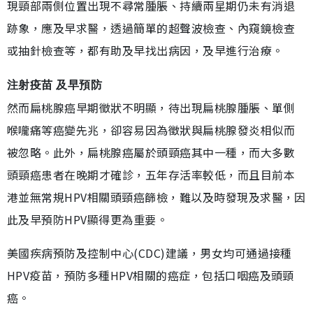
現頸部兩側位置出現不尋常腫脹、持續兩星期仍未有消退
跡象，應及早求醫，透過簡單的超聲波檢查、內窺鏡檢查
或抽針檢查等，都有助及早找出病因，及早進行治療。
注射疫苗 及早預防
然而扁桃腺癌早期徵狀不明顯，待出現扁桃腺腫脹、單側
喉嚨痛等癌變先兆，卻容易因為徵狀與扁桃腺發炎相似而
被忽略。此外，扁桃腺癌屬於頭頸癌其中一種，而大多數
頭頸癌患者在晚期才確診，五年存活率較低，而且目前本
港並無常規HPV相關頭頸癌篩檢，難以及時發現及求醫，因
此及早預防HPV顯得更為重要。
美國疾病預防及控制中心(CDC)建議，男女均可通過接種
HPV疫苗，預防多種HPV相關的癌症，包括口咽癌及頭頸
癌。