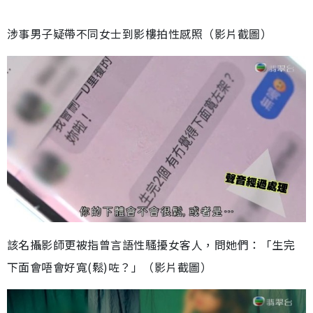
涉事男子疑帶不同女士到影樓拍性感照（影片截圖）
該名攝影師更被指曾言語性騷擾女客人，問她們：「生完
下面會唔會好寬(鬆)咗？」（影片截圖）