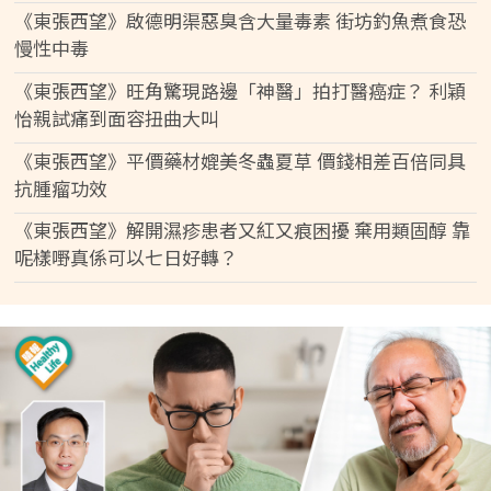
《東張西望》啟德明渠惡臭含大量毒素 街坊釣魚煮食恐
慢性中毒
《東張西望》旺角驚現路邊「神醫」拍打醫癌症？ 利穎
怡親試痛到面容扭曲大叫
《東張西望》平價藥材媲美冬蟲夏草 價錢相差百倍同具
抗腫瘤功效
《東張西望》解開濕疹患者又紅又痕困擾 棄用類固醇 靠
呢樣嘢真係可以七日好轉？