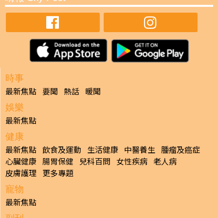
時事
最新焦點
要聞
熱話
暖聞
娛樂
最新焦點
健康
最新焦點
飲食及運動
生活健康
中醫養生
腫瘤及癌症
心臟健康
腸胃保健
兒科百問
女性疾病
老人病
皮膚護理
更多專題
寵物
最新焦點