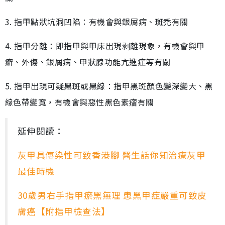
3. 指甲點狀坑洞凹陷：有機會與銀屑病、斑禿有關
4. 指甲分離：即指甲與甲床出現剥離現象，有機會與甲
癬、外傷、銀屑病、甲狀腺功能亢進症等有關
5. 指甲出現可疑黑斑或黑線：指甲黑斑顏色變深變大、黑
線色帶變寬，有機會與惡性黑色素瘤有關
延伸閱讀：
灰甲具傳染性可致香港腳 醫生話你知治療灰甲
最佳時機
30歲男右手指甲瘀黑無理 患黑甲症嚴重可致皮
膚癌【附指甲檢查法】