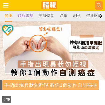
健康
晴報電視
主題特集
時事
副刊
健康財富
手指出現異狀勿輕視 教你1個動作自測癌症
健康