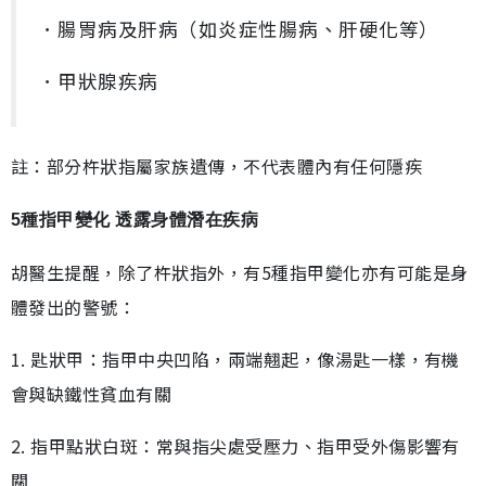
．腸胃病及肝病（如炎症性腸病、肝硬化等）
．甲狀腺疾病
註：部分杵狀指屬家族遺傳，不代表體內有任何隱疾
5種指甲變化 透露身體潛在疾病
胡醫生提醒，除了杵狀指外，有5種指甲變化亦有可能是身
體發出的警號：
1. 匙狀甲：指甲中央凹陷，兩端翹起，像湯匙一樣，有機
會與缺鐵性貧血有關
2. 指甲點狀白斑：常與指尖處受壓力、指甲受外傷影響有
關