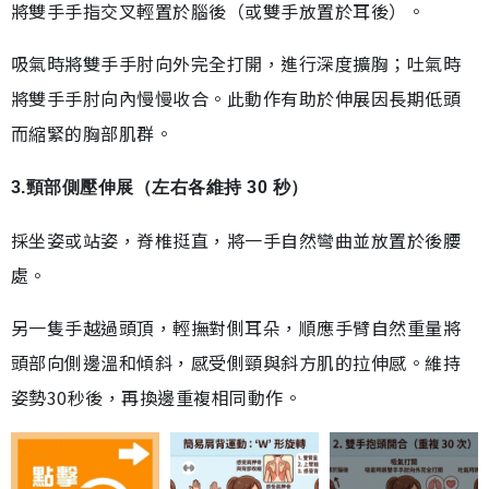
將雙手手指交叉輕置於腦後（或雙手放置於耳後）。
吸氣時將雙手手肘向外完全打開，進行深度擴胸；吐氣時
將雙手手肘向內慢慢收合。此動作有助於伸展因長期低頭
而縮緊的胸部肌群。
3.頸部側壓伸展（左右各維持 30 秒）
採坐姿或站姿，脊椎挺直，將一手自然彎曲並放置於後腰
處。
另一隻手越過頭頂，輕撫對側耳朵，順應手臂自然重量將
頭部向側邊溫和傾斜，感受側頸與斜方肌的拉伸感。維持
姿勢30秒後，再換邊重複相同動作。