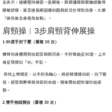
友表示，連續堅持練習一星期後，肩頸僵硬與緊繃感獲得
顯著舒緩，甚至連長期困擾的圓肩狀況也得到改善，大讚
「做完後全身極為放鬆」。
肩頸操︱3步肩頸背伸展操
1.90度手肘下壓（重複 30 次）
雙臂向身體兩側抬起至與肩同高，手肘彎曲呈90度，上半
身呈現類似「W」字型。
保持上臂穩定，以手肘為軸心，將前臂緩緩向前、向下壓
低，感受肩胛骨與背部的收縮，隨後再抬起恢復初始姿
勢。
2.雙手抱頭開合（重複 30 次）