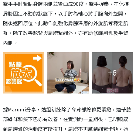
雙手手肘緊貼身體兩側並彎曲成90度，雙手握拳。在保持
肩膀固定不動的狀態下，以手肘為軸心將手腕向外旋開，
隨後返回原位。此動作能強化肩膀深層的外旋肌等穩定肌
群，除了改善駝背與肩膀緊繃外，亦有助修飾副乳及手臂
內側。
+6
據Marumi分享，這組訓練除了令背部線條更緊緻，連帶臉
部線條和雙下巴亦有改善。在實測約一星期後，已明顯感
到肩胛骨的活動度有所提升，肩膀不再感到繃緊卡頓。她