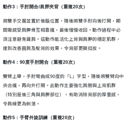
動作3：手肘開合/肩胛夾背（重複20次）
將雙手交握並置於後腦位置，隨後將雙手肘向後打開，期
間需感受肩胛骨互相靠攏，最後慢慢收回。動作過程中必
須注意避免聳肩。這動作能活化上背與肩胛的穩定肌群，
達到改善圓肩及駝背的效果，令背部更顯挺拔。
動作4：90度手肘開合（重複20次）
雙臂上舉，手肘彎曲成90度的「L」字型，隨後將雙臂向中
央合攏，再向外打開。此動作主要強化肩膀與上背肌群
（特別是後三角與肩胛部位），有助消除背部的厚重感，
令肩線更為俐落。
動作5：手臂外旋訓練（重複20次）