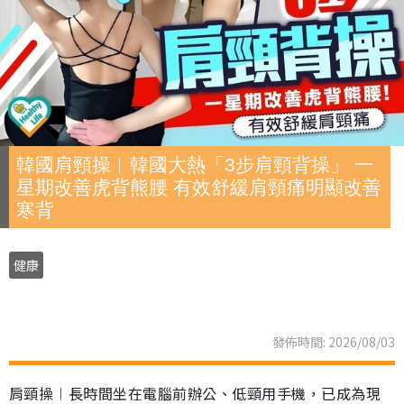
韓國肩頸操︱韓國大熱「3步肩頸背操」 一
星期改善虎背熊腰 有效舒緩肩頸痛明顯改善
寒背
健康
發佈時間: 2026/08/03
肩頸操︱長時間坐在電腦前辦公、低頸用手機，已成為現