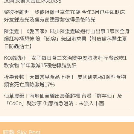
潰爛 反覆大出血休克險死
黎彼得離世｜黎彼得離世享年76歲 今年3月已中風臥床
好友鍾志光及盧宛茵透露黎彼得最後時光
陳浚霆｜《愛回家》風少陳浚霆歐遊行山出事 1原因全身
爆紅疹極恐怖 險「毀容」急回港求醫【附皮膚科醫生夏
日防蟲貼士】
KO脂肪肝｜女子每日食三文治變中度脂肪肝 早餐改吃1
款食物 半年激減15磅逆轉脂肪肝
折壽食物｜大量常見食品上榜！ 美國研究揭1類型食物
頻食死亡風險激增17%
仙草農藥丨內地仙草驗出農藥超標 台灣「鮮芋仙」及
「CoCo」疑涉事 供應商急澄清：未流入市面
晴報 Sky Post