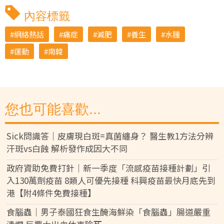
內容標籤
網絡熱話
痛症
減肥
養生
水腫
運動
南韓
您也可能喜歡...
Sick問識答｜皮膚現白斑=真菌纏身？ 醫生教1方法分辨
汗斑vs白蝕 解析發作成因大不同
政府資助免費打針｜新一季度「流感疫苗接種計劃」引
入130萬劑疫苗 8類人可優先接種 科興疫苗最快月底先到
港【附4條件免費接種】
食腦蟲｜男子泰國狂食生醃海鮮染「食腦蟲」腸道嚴重