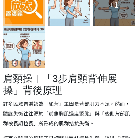
+1
肩頸操︱「3步肩頸背伸展
操」背後原理
許多民眾普遍認為「駝背」主因是背部肌力不足，然而，
體態失衡往往源於「前側胸肌過度緊繃」與「後側背部肌
群被長期拉長」所形成的肌群拮抗失衡。