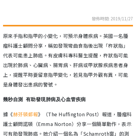
發佈時間: 2019/11/27
原來手指和指甲的小變化，可預示身體疾病。英國一名腫
瘤科護士顧問分享，稱如發現彎曲食指後出現「杵狀指」
代表可能患上肺癌。有皮膚科專科醫生提醒，杵狀指可能
出現於肺病、心臟病、腸胃病、肝病或甲狀腺疾病患者身
上，提醒平時要留意指甲變化，若見指甲外觀有異，可能
是身體發出患病的警號。
幾秒自測 有助發現肺病及心血管疾病
據《
赫芬頓郵報
》（The Huffington Post）報道，腫瘤科
護士顧問諾頓（Emma Norton）分享一個簡單動作，表示
可有助發現肺癌。她介紹一個名為「Schamroth窗」的測