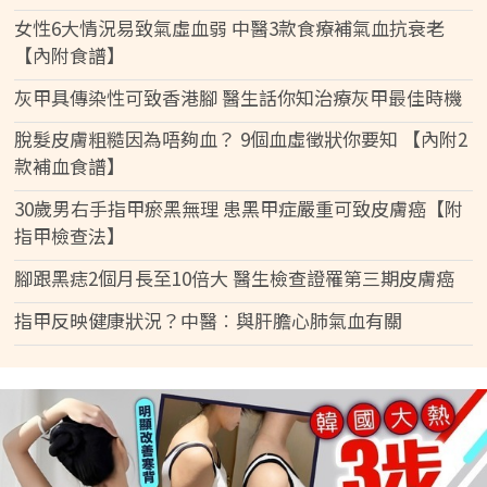
女性6大情況易致氣虛血弱 中醫3款食療補氣血抗衰老
【內附食譜】
灰甲具傳染性可致香港腳 醫生話你知治療灰甲最佳時機
脫髮皮膚粗糙因為唔夠血？ 9個血虛徵狀你要知 【內附2
款補血食譜】
30歲男右手指甲瘀黑無理 患黑甲症嚴重可致皮膚癌【附
指甲檢查法】
腳跟黑痣2個月長至10倍大 醫生檢查證罹第三期皮膚癌
指甲反映健康狀況？中醫︰與肝膽心肺氣血有關