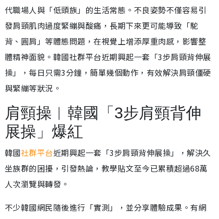
代職場人與「低頭族」的生活常態。不良姿勢不僅容易引
發肩頸肌肉過度緊繃與酸痛，長期下來更可能導致「駝
背、圓肩」等體態問題，在視覺上增添厚重肉感，影響整
體精神面貌。韓國社群平台近期興起一套「3步肩頸背伸展
操」，每日只需3分鐘，簡單幾個動作，有效解決肩頸僵硬
與緊繃等狀況。
肩頸操︱韓國「3步肩頸背伸
展操」爆紅
韓國
社群平台
近期興起一套「3步肩頸背伸展操」，解決久
坐族群的困擾，引發熱論，教學貼文至今已累積超過68萬
人次瀏覽與轉發。
不少韓國網民隨後進行「實測」，並分享體驗成果。有網