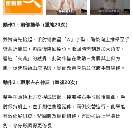
動作1：肩部推舉（重複20次）
雙臂首先抬起，手肘彎曲呈「W」字型，隨後向上推舉至手
臂貼近雙耳，再緩慢降回原位。收回時需刻意加大角度，
營造「夾背」的感覺。此動作旨在啟動三角肌與上斜方
肌，促進肩頸血液循環，從而改善厚肩並修飾手臂線條。
動作2：環形左右伸展（重複20次）
雙手在頭頂上方交握成環狀，接著將右手往腦後彎曲，手
肘保持朝上，左手則往側邊延伸，兩側交替進行。此舉能
有效延展側腰、背闊肌及肩側線條，有助拉展上半身比
例，令身形顯得更修長。