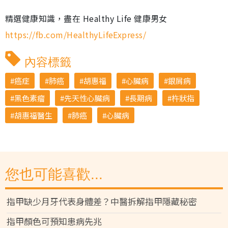
精選健康知識，盡在 Healthy Life 健康男女
https://fb.com/HealthyLifeExpress/
內容標籤
癌症
肺癌
胡惠福
心臟病
銀屑病
黑色素瘤
先天性心臟病
長期病
杵狀指
胡惠福醫生
肺癌
心臟病
您也可能喜歡...
指甲缺少月牙代表身體差？中醫拆解指甲隱藏秘密
指甲顏色可預知患病先兆