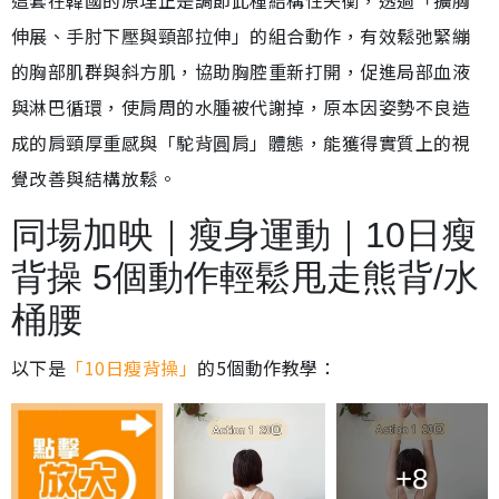
這套在韓國的原理正是調節此種結構性失衡，透過「擴胸
伸展、手肘下壓與頸部拉伸」的組合動作，有效鬆弛緊繃
的胸部肌群與斜方肌，協助胸腔重新打開，促進局部血液
與淋巴循環，使肩周的水腫被代謝掉，原本因姿勢不良造
成的肩頸厚重感與「駝背圓肩」體態，能獲得實質上的視
覺改善與結構放鬆。
同場加映｜瘦身運動｜10日瘦
背操 5個動作輕鬆甩走熊背/水
桶腰
以下是
「10日瘦背操」
的5個動作教學：
+8