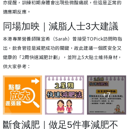
亦提醒，訓練初期身體會出現些微酸痛感，但這是正常的
適應期反應。
同場加映｜減脂人士3大建議
本港專業營養師陳宣希（Sarah）曾接受TOPick訪問時指
出，飲食管控是減肥成功的關鍵，故此建議一個既安全又
健康的「2周快速減肥計劃」，並附上5大貼士維持身材，
供大家參考：
+7
斷食減肥｜做足5件事減肥不