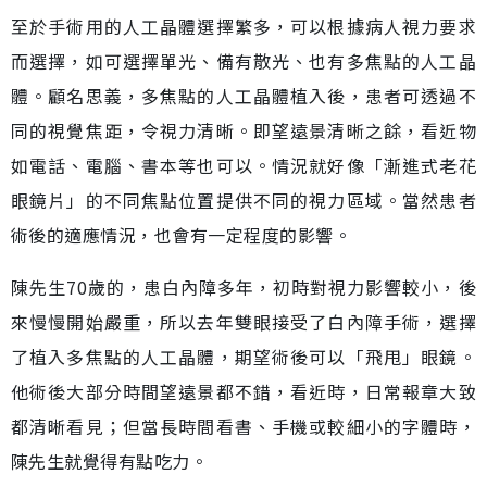
至於手術用的人工晶體選擇繁多，可以根據病人視力要求
而選擇，如可選擇單光、備有散光、也有多焦點的人工晶
體。顧名思義，多焦點的人工晶體植入後，患者可透過不
同的視覺焦距，令視力清晰。即望遠景清晰之餘，看近物
如電話、電腦、書本等也可以。情況就好像「漸進式老花
眼鏡片」的不同焦點位置提供不同的視力區域。當然患者
術後的適應情況，也會有一定程度的影響。
陳先生70歲的，患白內障多年，初時對視力影響較小，後
來慢慢開始嚴重，所以去年雙眼接受了白內障手術，選擇
了植入多焦點的人工晶體，期望術後可以「飛甩」眼鏡。
他術後大部分時間望遠景都不錯，看近時，日常報章大致
都清晰看見；但當長時間看書、手機或較細小的字體時，
陳先生就覺得有點吃力。