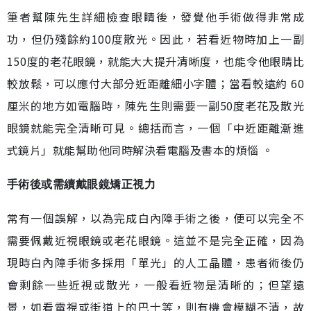
筆者幫陳先生詳細檢查眼睛後，發覺他手術做得非常成
功，但仍殘餘約100度散光。因此，若看近物時加上一副
150度的老花眼鏡，就能大大提升清晰度，也能令他眼睛比
較放鬆，可以應付大部分近距離細小字體；當看較遠約 60
厘米的地方如電腦時，陳先生則需要一副50度老花及散光
眼鏡就能完全清晰可見。總括而言，一個「中近距離漸進
式鏡片」就能幫助他同時解決看電腦及書本的煩惱 。
手術後或需續戴眼鏡矯正視力
常有一個誤解，以為完成白內障手術之後，便可以完全不
需要佩戴近視眼鏡或老花眼鏡。這並不是完全正確，因為
現時白內障手術多採用「單光」的人工晶體，患者術後仍
會剩餘一些近視或散光，一般看近物是清晰的；但望遠
景，如看電視或街道上的巴士等，則有機會模糊不清，故