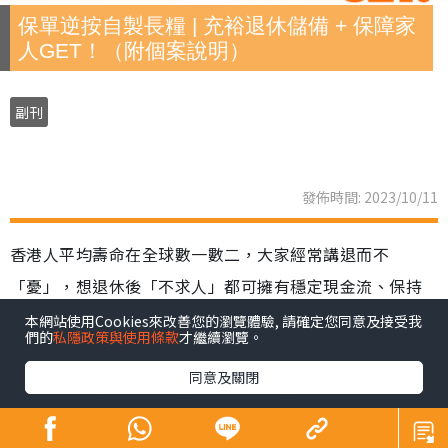
保單逆按自製長糧 | 充裕退休儲備 + 保障家
人GET！（附個案說明）
副刊
發佈時間: 2023/10/11
香港人平均壽命在全球數一數二，大家經常講退而不
「憂」，想退休後「不求人」都可擁有穩定現金流、保持
生活質素？近年有人以保單逆按自製長糧，您對於保單逆
本網站使用Cookies來改善您的瀏覽體驗, 請確定您同意及接受我
們的
私隱政策與使用條款
才繼續瀏覽。
按計劃又了解幾多呢？
同意及關閉
其實，市面上有一款保單逆按計劃¹之合資格壽險計劃，享
儲蓄成分，兼可為提早退休建立充足儲備！年輕時，保單