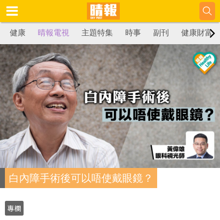
健康
晴報電視
主題特集
時事
副刊
健康財富
白內障手術後可以唔使戴眼鏡？
專欄