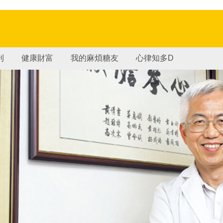
刊
健康財富
我的麻煩糖友
心律知多D