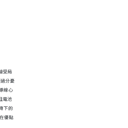
接受局
須過分憂
導線心
且電池
骨下的
在優點