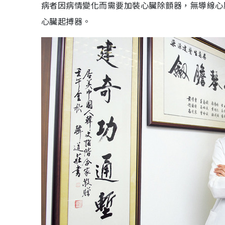
病者因病情變化而需要加裝心臟除顫器，無導線心
心臟起搏器。