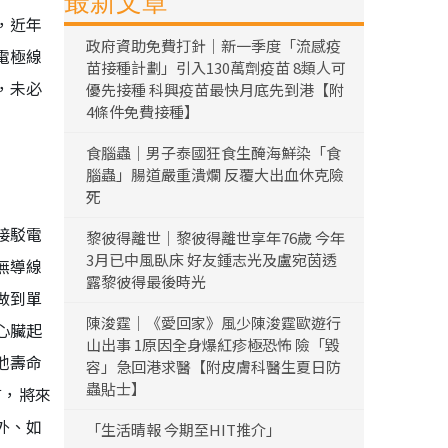
最新文章
，近年
政府資助免費打針｜新一季度「流感疫
電極線
苗接種計劃」引入130萬劑疫苗 8類人可
，未必
優先接種 科興疫苗最快月底先到港【附
4條件免費接種】
食腦蟲｜男子泰國狂食生醃海鮮染「食
腦蟲」腸道嚴重潰爛 反覆大出血休克險
死
接駁電
黎彼得離世｜黎彼得離世享年76歲 今年
3月已中風臥床 好友鍾志光及盧宛茵透
無導線
露黎彼得最後時光
做到單
陳浚霆｜《愛回家》風少陳浚霆歐遊行
心臟起
山出事 1原因全身爆紅疹極恐怖 險「毀
池壽命
容」急回港求醫【附皮膚科醫生夏日防
蟲貼士】
言，將來
外、如
「生活晴報 今期至HIT推介」