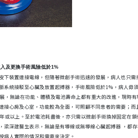
入及更換手術風險低於1%
皮下裝置連接電線，但隨著微創手術迅速的發展，病人也只需
脈系統接駁至心臟及放置起搏器，手術風險低於1%，病人毋
發展，無論在功能、體積及電池壽命上都有重大的改進，現時有
連接心房及心室，功能較為全面，可照顧不同患者的需要；而
0年或以上。至於電池耗盡後，亦只需以微創手術換掉固定在鎖
，梁深建醫生表示，無論是有導線或無導線心臟起搏器 ，都存
按病人實際的情況和需要來決定。