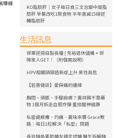
無導線
KO脂肪肝｜女子每日食三文治變中度脂
肪肝 早餐改吃1款食物 半年激減15磅逆
轉脂肪肝
生活訊息
保單逆按自製長糧 | 充裕退休儲備 + 保
障家人GET！（附個案說明）
HPV相關頭頸癌新症上升 男性高危
【若善健談】愛與痛的邊緣
胸悶、頭脹、手腳麻痺？黃祥興不靠藥
物 1個月拆走血管炸彈 重拾醒神健康
私密處痕癢、灼痛、異味來襲 Grace教
路：每日1粒解決「私密」問題
長效胰島素助糖友穩定控糖 醫生拆解胰