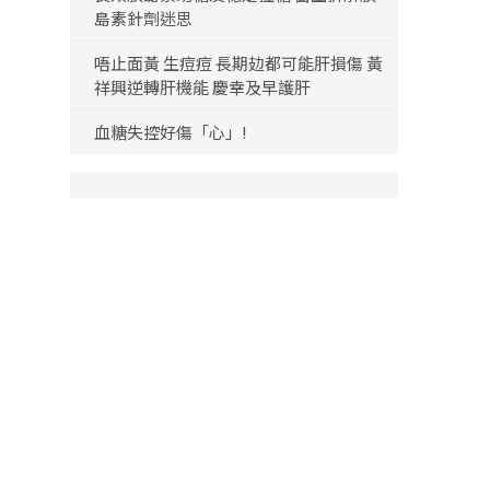
島素針劑迷思
唔止面黃 生痘痘 長期攰都可能肝損傷 黃
祥興逆轉肝機能 慶幸及早護肝
血糖失控好傷「心」!