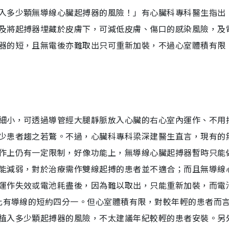
入多少顆無導線心臟起搏器的風險！」有心臟科專科醫生指出
及將起搏器埋藏於皮膚下，可減低皮膚、傷口的感染風險，及
器的短，且無電後亦難取出只可重新加裝，不過心室體積有限
細小，可透過導管經大腿靜脈放入心臟的右心室內運作、不用
少患者趨之若鶩。不過，心臟科專科梁深建醫生直言，現有的
作上仍有一定限制，好像功能上，無導線心臟起搏器暫時只能
能減弱，對於治療需作雙線起搏的患者並不適合；而且無導線
運作失效或電池耗盡後，因為難以取出，只能重新加裝，而電
，比有導線的短約四分一。但心室體積有限，對較年輕的患者而
植入多少顆起搏器的風險，不太建議年紀較輕的患者安裝。另