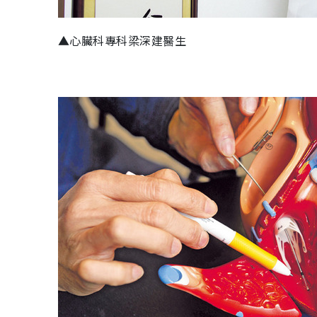
▲心臟科專科梁深建醫生