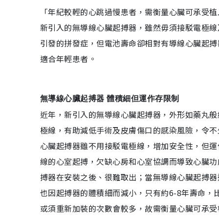
「年紀較輕的心跳過慢患者，需衡量心臟可承受植
新引入的無導線心臟起搏器，雖然毋須接駁電極線
引發的拼發症，但電池壽命卻相對有導線心臟起搏
適合年輕患者。
無導線心臟起搏器 體積細但運作存限制
近年，新引入的無導線心臟起搏器，外形如藥丸般
極線，有助減低手術及皮膚傷口的感染風險，令不
心臟起搏器雖不用接駁電極線，增加安全性，但運
線的心室起搏，欠缺心房和心室協調而導致心臟功
搏器在安裝之後、很難取出；當無導線心臟起搏器
也因起搏器的體積細而減小，只有約6-8年壽命
或須重新加裝的次數會較多，故需衡量心臟可承受