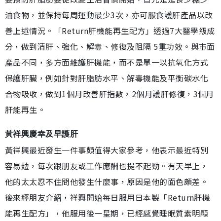
油食物，並保持每周運動最少3次，亦可服食護肝產品以改
善上述情況。「Return肝機能再生配方」透過7大醫學級成
分，做到清肝、強化、解毒、修復及阻隔 5重功效。與市面
產品不同，多方面維護肝機能，而不是單一以抗氧化方式
保護肝臟，例如針對肝脂肪水平、解毒機能及平衡碳水化
合物吸收，做到1個月改善肝指數，2個月護肝修復，3個月
肝能再生。
黃祥興慶幸及早護肝
黃祥興最近發生一件事頗值得大家參考，他表示最近特別
容易攰，每次跟朋友或工作應酬也提不起勁。有天早上，
他的太太忍不住問他發生什麼事，原因是他的面色頗差。
後來經朋友介紹，祥興開始每日服用日本製「Return肝機
能再生配方」，他服用後一星期，已經感覺睡眠質素明顯