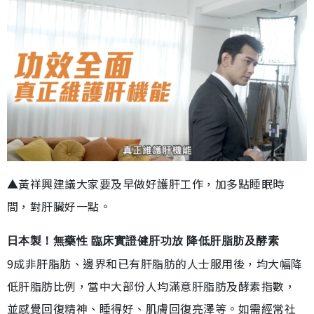
▲黃祥興建議大家要及早做好護肝工作，加多點睡眠時
間，對肝臟好一點。
日本製！無藥性 臨床實證健肝功放 降低肝脂肪及酵素
9成非肝脂肪、邊界和已有肝脂肪的人士服用後，均大幅降
低肝脂肪比例，當中大部份人均滿意肝脂肪及酵素指數，
並感覺回復精神、睡得好、肌膚回復亮澤等。如需經常社