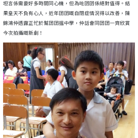
坦言係需要好多時間同心機，但為咗囝囝係絕對值得。結
果皇天不負有心人，近年囝囝嘅自閉症情況得以改善，陳
錦鴻仲透露正忙於幫囝囝搵中學，仲話會同囝囝一齊欣賞
今次拍攝嘅新劇！