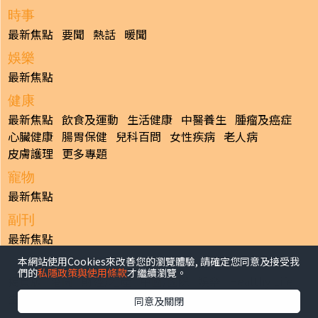
時事
最新焦點
要聞
熱話
暖聞
娛樂
最新焦點
健康
最新焦點
飲食及運動
生活健康
中醫養生
腫瘤及癌症
心臟健康
腸胃保健
兒科百問
女性疾病
老人病
皮膚護理
更多專題
寵物
最新焦點
副刊
最新焦點
本網站使用Cookies來改善您的瀏覽體驗, 請確定您同意及接受我
日報
們的
私隱政策與使用條款
才繼續瀏覽。
揭頁版
港聞
財經/地產
中國/國際
娛樂
Healthy Life
生活副刊
親子/教育
體育
專題/人物
昔日晴報
同意及關閉