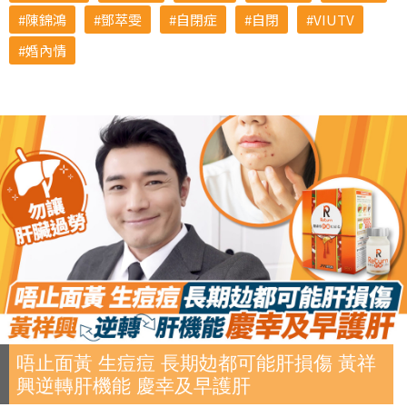
陳錦鴻
鄧萃雯
自閉症
自閉
VIUTV
婚內情
唔止面黃 生痘痘 長期攰都可能肝損傷 黃祥
興逆轉肝機能 慶幸及早護肝