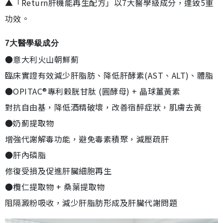
▲「Return肝機能再生配方」以7大醫學級成分，達致5重
功效。
7大醫學級成分
●意大利火山朝鮮薊
臨床實證有效減少肝脂肪、降低肝酵素(AST、ALT)、體脂
●OPITAC®專利穀胱甘肽 (圓酵母) + 晶球薑黃素
對抗自由基，降低酒精破壞，改善宿醉症狀，肌膚去黃
●奶薊提取物
增強代謝解毒功能，避免毒素積聚，減壓疏肝
●肝內磷脂
修復受損及促進肝臟細胞再生
●欖仁提取物 + 桑葉提取物
阻隔澱粉吸收，減少肝脂肪形成及肝臟代謝問題