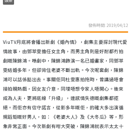
娛樂
發佈時間: 2019/04/12
ViuTV月底將會播出新劇《婚內情》，劇集主要探討現代愛
情故事，由鄧萃雯擔任女主角，而男主角則是好耐都冇拍
劇嘅陳錦鴻。喺劇中，陳錦鴻飾演一名已婚畫家，同鄧萃
雯結婚多年，但卻背住老婆不斷出軌。今次呢套劇，陳錦
鴻可以話係豁出去。事關佢同杜雯惠拍拖時，曾講過唔會
接拍親熱戲，因女友介意，同埋唔想令家人唔開心。後來
成為人夫，更將底線「升級」，連感情失德嘅劇集都拒
絕。而佢亦有信守諾言，從影多年嘅佢，的確大多出演循
規蹈矩嘅好男人，如：《老婆大人》及《大冬瓜》等，形
象非常正面。今次新劇有咁大突破，陳錦鴻就表示太太十