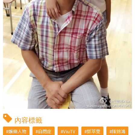
內容標籤
娛樂人物
自閉症
ViuTV
鄧萃雯
陳錦鴻