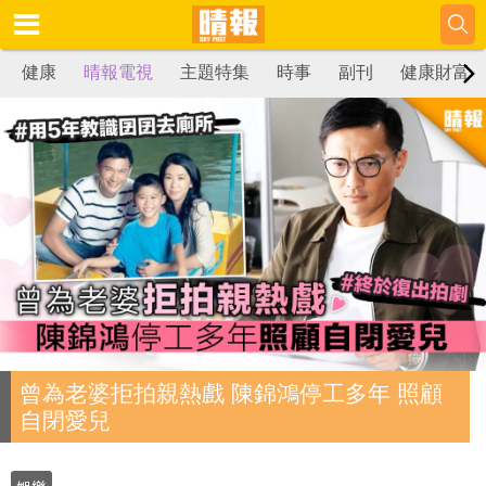
健康
晴報電視
主題特集
時事
副刊
健康財富
曾為老婆拒拍親熱戲 陳錦鴻停工多年 照顧
自閉愛兒