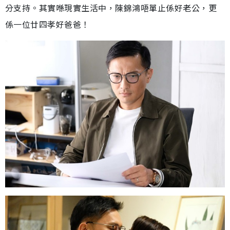
分支持。其實喺現實生活中，陳錦鴻唔單止係好老公，更
係一位廿四孝好爸爸！