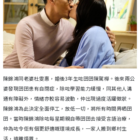
陳錦鴻同老婆杜雯惠，婚後3年生咗囝囝陳駕樺。後來兩公
婆發現囝囝患有自閉症，除咗學習能力緩慢，同其他人溝
通有障礙外，情緒亦較容易波動，仲出現過度活躍徵狀。
陳錦鴻為此決定全面停工，放低一切，將所有時間畀晒囝
囝。當時陳錦鴻除咗每星期親自帶囝囝去接受言語治療，
仲為咗令佢有個更舒適嘅環境成長，一家人搬到鄉村生
活，遠離煩囂。