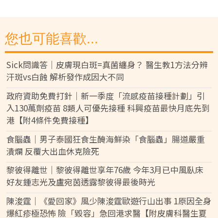
您也可能喜歡...
Sick問識答｜皮膚現白斑=真菌纏身？ 醫生教1方法分辨
汗斑vs白蝕 解析發作成因大不同
政府資助免費打針｜新一季度「流感疫苗接種計劃」引
入130萬劑疫苗 8類人可優先接種 科興疫苗最快月底先到
港【附4條件免費接種】
食腦蟲｜男子泰國狂食生醃海鮮染「食腦蟲」腸道嚴重
潰爛 反覆大出血休克險死
黎彼得離世｜黎彼得離世享年76歲 今年3月已中風臥床
好友鍾志光及盧宛茵透露黎彼得最後時光
陳浚霆｜《愛回家》風少陳浚霆歐遊行山出事 1原因全身
爆紅疹極恐怖 險「毀容」急回港求醫【附皮膚科醫生夏