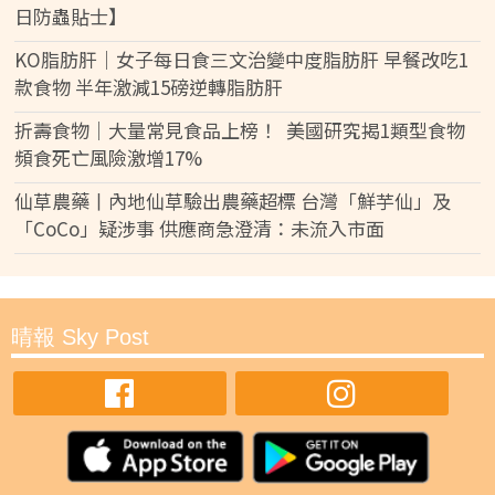
日防蟲貼士】
KO脂肪肝｜女子每日食三文治變中度脂肪肝 早餐改吃1
款食物 半年激減15磅逆轉脂肪肝
折壽食物｜大量常見食品上榜！ 美國研究揭1類型食物
頻食死亡風險激增17%
仙草農藥丨內地仙草驗出農藥超標 台灣「鮮芋仙」及
「CoCo」疑涉事 供應商急澄清：未流入市面
晴報 Sky Post