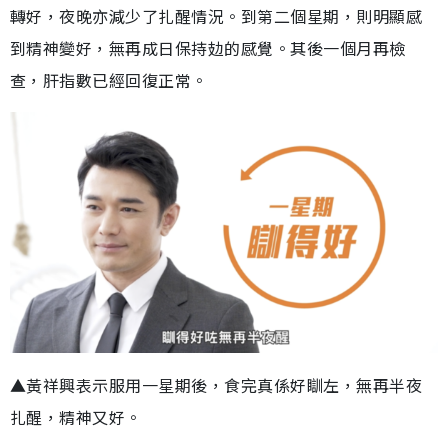
轉好，夜晚亦減少了扎醒情況。到第二個星期，則明顯感
到精神變好，無再成日保持攰的感覺。其後一個月再檢
查，肝指數已經回復正常。
▲黃祥興表示服用一星期後，食完真係好瞓左，無再半夜
扎醒，精神又好。