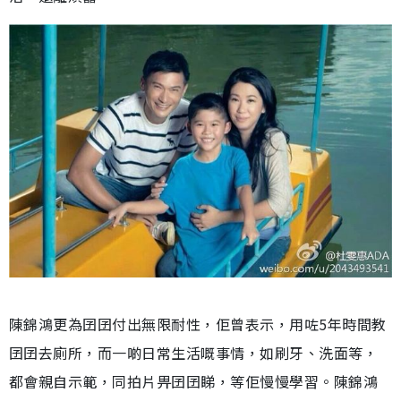
陳錦鴻更為囝囝付出無限耐性，佢曾表示，用咗5年時間教
囝囝去廁所，而一啲日常生活嘅事情，如刷牙、洗面等，
都會親自示範，同拍片畀囝囝睇，等佢慢慢學習。陳錦鴻