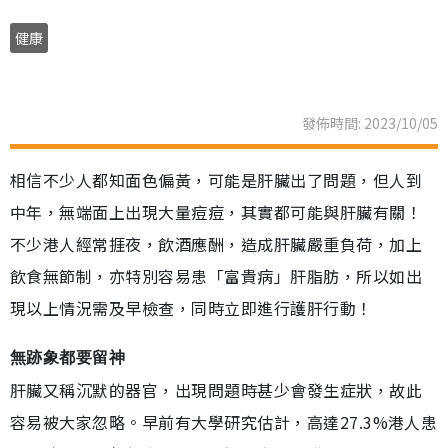
健康
發佈時間: 2023/10/05
相信不少人都知面色偏黃，可能是肝臟出了問題，但人到
中年，無端面上出現大量痘痘，其實都可能與肝臟有關！
不少港人經常捱夜，飲酒應酬，造成肝臟嚴重負荷，加上
飲食無節制，亦特別容易患「富貴病」肝脂肪，所以如出
現以上情況需及早檢查，同時立即進行護肝行動！
無跡象都要留神
肝臟又稱沉默的器官，出現問題時甚少會發生症狀，故此
容易被大家忽略。早前有大學研究估計，高達27.3%港人患