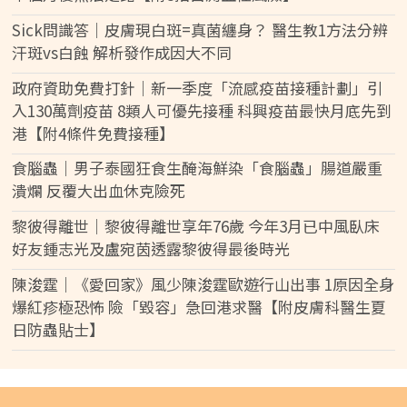
Sick問識答｜皮膚現白斑=真菌纏身？ 醫生教1方法分辨
汗斑vs白蝕 解析發作成因大不同
政府資助免費打針｜新一季度「流感疫苗接種計劃」引
入130萬劑疫苗 8類人可優先接種 科興疫苗最快月底先到
港【附4條件免費接種】
食腦蟲｜男子泰國狂食生醃海鮮染「食腦蟲」腸道嚴重
潰爛 反覆大出血休克險死
黎彼得離世｜黎彼得離世享年76歲 今年3月已中風臥床
好友鍾志光及盧宛茵透露黎彼得最後時光
陳浚霆｜《愛回家》風少陳浚霆歐遊行山出事 1原因全身
爆紅疹極恐怖 險「毀容」急回港求醫【附皮膚科醫生夏
日防蟲貼士】