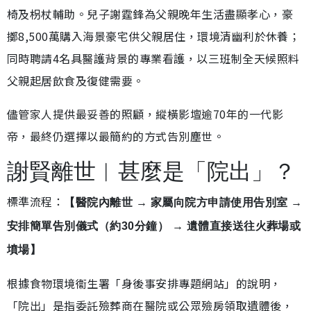
椅及枴杖輔助。兒子謝霆鋒為父親晚年生活盡顯孝心，豪
擲8,500萬購入海景豪宅供父親居住，環境清幽利於休養；
同時聘請4名具醫護背景的專業看護，以三班制全天候照料
父親起居飲食及復健需要。
儘管家人提供最妥善的照顧，縱橫影壇逾70年的一代影
帝，最終仍選擇以最簡約的方式告別塵世。
謝賢離世︱甚麼是「院出」？
標準流程：
【醫院內離世 → 家屬向院方申請使用告別室 →
安排簡單告別儀式（約30分鐘） → 遺體直接送往火葬場或
墳場】
根據食物環境衞生署「身後事安排專題網站」的說明，
「院出」是指委託殮葬商在醫院或公眾殮房領取遺體後，