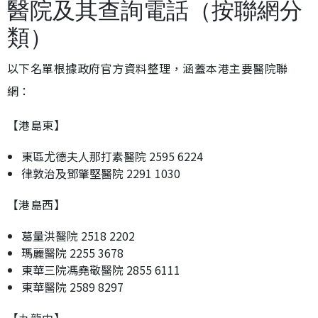
醫院及其查詢電話（按聯網分
類）
以下名單根據政府官方資料整理，涵蓋本港主要醫院聯
網：
【港島東】
東區尤德夫人那打素醫院 2595 6224
律敦治及鄧肇堅醫院 2291 1030
【港島西】
葛量洪醫院 2518 2202
瑪麗醫院 2255 3678
東華三院馮堯敬醫院 2855 6111
東華醫院 2589 8297
【九龍中】