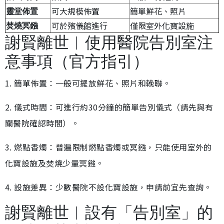
可大規模佈置
簡單鮮花、照片
靈堂佈置
可於殯儀館進行
僅限室外化寶設施
焚燒冥鏹
謝賢離世︱使用醫院告別室注
意事項（官方指引）
1. 簡單佈置：一般可擺放鮮花、照片和輓聯。
2. 儀式時間：可進行約30分鐘的簡單告別儀式（請先與有
關醫院確認時間）。
3. 燃點香燭：普遍限制燃點香燭或冥鏹，只能使用室外的
化寶設施及焚燒少量冥鏹。
4. 設施差異：少數醫院不設化寶設施，申請前宜先查詢。
謝賢離世︱設有「告別室」的