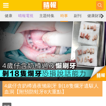
健康
晴報電視
主題特集
時事
副刊
健康財富
4歲仔含奶樽過夜懶刷牙 剝18隻爛牙遺駭人
血洞【附預防蛀牙8大重點】