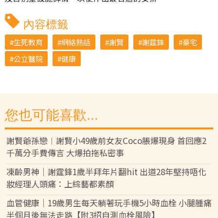
內容標籤
生死教育
網絡熱話
謝賢
謝霆鋒
豪宅
公立醫院
健康
您也可能喜歡...
謝賢爺孫戀︱謝賢小49歲前女友Coco脹爆現身 首回應2
千萬分手費傳言 大爆拍拖私密事
凍齡男神｜謝霆鋒1歲半拜年片翻hit 出道28年堅持唔化
妝經理人頭痛：上綜藝都素顏
血管健康｜19歲男生每天躺著玩手機5小時血栓 小腿腫痛
半個月後無法走路【附3招自測血栓風險】