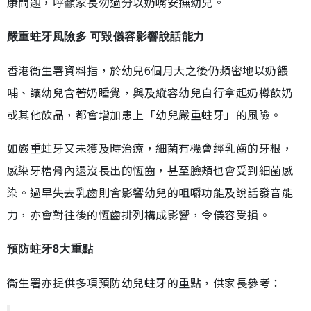
康問題，呼籲家長勿過分以奶嘴安撫幼兒。
嚴重蛀牙風險多 可毀儀容影響說話能力
香港衞生署資料指，於幼兒6個月大之後仍頻密地以奶餵
哺、讓幼兒含著奶睡覺，與及縱容幼兒自行拿起奶樽飲奶
或其他飲品，都會增加患上「幼兒嚴重蛀牙」的風險。
如嚴重蛀牙又未獲及時治療，細菌有機會經乳齒的牙根，
感染牙槽骨內還沒長出的恆齒，甚至臉頰也會受到細菌感
染。過早失去乳齒則會影響幼兒的咀嚼功能及說話發音能
力，亦會對往後的恆齒排列構成影響，令儀容受損。
預防蛀牙8大重點
衞生署亦提供多項預防幼兒蛀牙的重點，供家長參考：