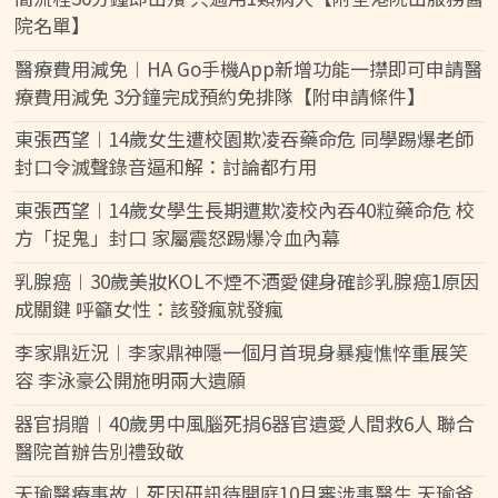
院名單】
醫療費用減免︱HA Go手機App新增功能一㩒即可申請醫
療費用減免 3分鐘完成預約免排隊【附申請條件】
東張西望︱14歲女生遭校園欺凌吞藥命危 同學踢爆老師
封口令滅聲錄音逼和解：討論都冇用
東張西望︱14歲女學生長期遭欺凌校內吞40粒藥命危 校
方「捉鬼」封口 家屬震怒踢爆冷血內幕
乳腺癌︱30歲美妝KOL不煙不酒愛健身確診乳腺癌1原因
成關鍵 呼籲女性：該發瘋就發瘋
李家鼎近況︱李家鼎神隱一個月首現身暴瘦憔悴重展笑
容 李泳豪公開施明兩大遺願
器官捐贈︱40歲男中風腦死捐6器官遺愛人間救6人 聯合
醫院首辦告別禮致敬
天瑜醫療事故︱死因研訊待開庭10月審涉事醫生 天瑜爸