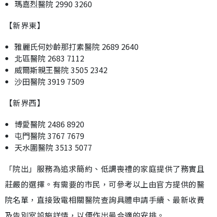
瑪嘉烈醫院 2990 3260
【新界東】
雅麗氏何妙齡那打素醫院 2689 2640
北區醫院 2683 7112
威爾斯親王醫院 3505 2342
沙田醫院 3919 7509
【新界西】
博愛醫院 2486 8920
屯門醫院 3767 7679
天水圍醫院 3513 5077
「院出」服務為追求簡約、低調喪禮的家庭提供了務實且
莊嚴的選擇。有需要的市民，可參考以上由官方提供的醫
院名單，直接致電相關醫院查詢具體申請手續、最新收費
及告別室設施詳情，以便作出最合適的安排。