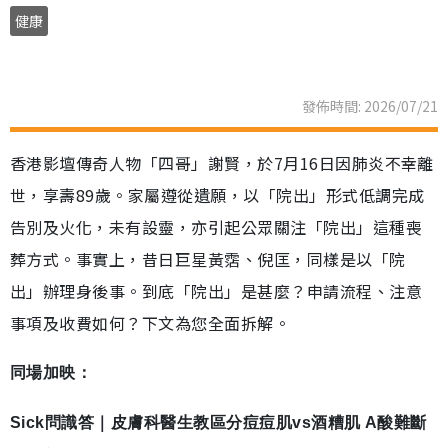
健康
發佈時間: 2026/07/21
香港影壇傳奇人物「四哥」謝賢，於7月16日因肺炎不幸離
世，享壽89歲。家屬遵從遺願，以「院出」形式低調完成
告別及火化，未有設靈，亦引起公眾關注「院出」這種喪
葬方式。事實上，昔日巨星黃霑、倪匡，同樣是以「院
出」辦理身後事。到底「院出」是甚麼？申請流程、注意
事項及收費如何？下文為您全面拆解。
同場加映：
Sick問識答｜皮膚科醫生教區分痘痘肌vs酒糟肌 A酸難斷