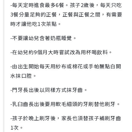
-每天定時進食最多6餐。孩子2歲後，每天只吃
3餐分量足夠的正餐，正餐與正餐之間，有需要
時才讓他吃1次茶點。
-不要讓幼兒含著奶瓶睡覺。
-在幼兒約9個月大時嘗試改為用杯喝飲料。
-由出生開始每天用紗布或棉花或手帕蘸點白開
水抹口腔。
-門牙長出後以同樣方式抹牙齒。
-乳臼齒長出後要用軟毛細頭的牙刷替他刷牙。
-孩子於晚上刷牙後，家長也須替孩子補刷牙齒
1次。