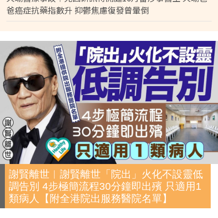
爸癌症抗藥指數升 抑鬱焦慮復發曾暈倒
謝賢離世︱謝賢離世「院出」火化不設靈低
調告別 4步極簡流程30分鐘即出殯 只適用1
類病人【附全港院出服務醫院名單】