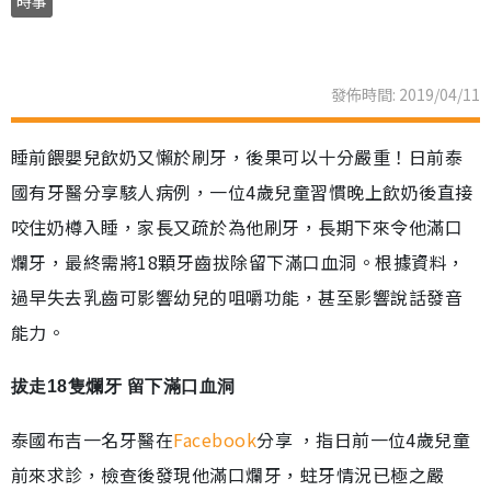
時事
發佈時間: 2019/04/11
睡前餵嬰兒飲奶又懶於刷牙，後果可以十分嚴重！日前泰
國有牙醫分享駭人病例，一位4歲兒童習慣晚上飲奶後直接
咬住奶樽入睡，家長又疏於為他刷牙，長期下來令他滿口
爛牙，最終需將18顆牙齒拔除留下滿口血洞。根據資料，
過早失去乳齒可影響幼兒的咀嚼功能，甚至影響說話發音
能力。
拔走18隻爛牙 留下滿口血洞
泰國布吉一名牙醫在
Facebook
分享 ，指日前一位4歲兒童
前來求診，檢查後發現他滿口爛牙，蛀牙情況已極之嚴