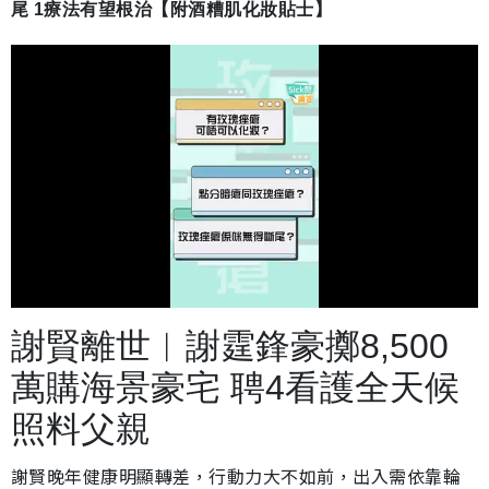
尾 1療法有望根治【附酒糟肌化妝貼士】
載
開
入
啟
完
音
畢
效
謝賢離世︱謝霆鋒豪擲8,500
:
2
4
.
萬購海景豪宅 聘4看護全天候
9
7
%
照料父親
謝賢晚年健康明顯轉差，行動力大不如前，出入需依靠輪