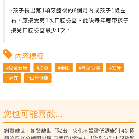
-孩子長出第1顆牙齒後的6個月內或孩子1歲左
右，應接受第1次口腔檢查。此後每年應帶孩子
接受口腔檢查最少1次。
內容標籤
兒童健康
治療
泰國
育兒心得
蛀牙
蛀牙
口腔健康
您也可能喜歡...
謝賢離世︱謝賢離世「院出」火化不設靈低調告別 4步極
簡流程30分鐘即出殯 只適用1類病人【附全港院出服務醫