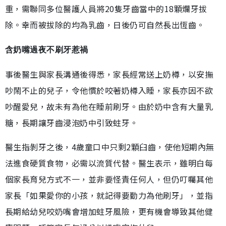
重，需聯同多位醫護人員將20隻牙齒當中的18顆爛牙拔
除。幸而被拔除的均為乳齒，日後仍可自然長出恆齒。
含奶嘴過夜不刷牙惹禍
事後醫生與家長溝通後得悉，家長經常送上奶樽，以安撫
吵鬧不止的兒子，令他慣於咬著奶樽入睡，家長亦因不欲
吵醒愛兒，故未有為他在睡前刷牙。由於奶中含有大量乳
糖，長期讓牙齒浸泡奶中引致蛀牙。
醫生指剝牙之後，4歲童口中只剩2顆臼齒，使他短期內無
法進食硬質食物，必需以流質代替。醫生表示，雖明白每
個家長育兒方式不一，並非要怪責任何人，但仍叮囑其他
家長「如果愛你的小孩，就記得要勤力為他刷牙」，並指
長期給幼兒咬奶嘴會增加蛀牙風險，更有機會導致其他健