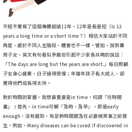
不經不覺寫了這個專欄超過12年。12年是長是短（Is 12
years a long time or a short time？）相信大家站於不同
角度、處於不同人生階段，體會也不一樣。譬如，說到養
育子女，英文有句看似矛盾但引起不少家長共鳴的說話︰
「The days are long but the years are short.」每日照顧
子女身心疲累，日子過得很慢；年復年孩子長大成人，卻
覺得他們成長得太快。
對於時間的掌握，我想最重要是in time。何謂「在時間
裏」﹖首先，in time可解「及時、及早」，即是early
enough，沒有遲到，有足夠時間趕及在必要做某事之前發
生。例如，Many diseases can be cured if discovered in