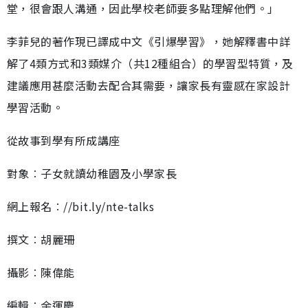
堂，很會跟人溝通，因此學校老師要多點理解他們。」
李菲兒的著作現已譯成中文《引爆學習》，她解釋書中詳
解了4類方式和3類媒介（共12種組合）的學習型特質，及
建議應用甚麼活動去配合其需要，讓家長有靈感在家設計
學習活動。
從故事到學有所成講座
對象︰子女就讀幼稚園及小學家長
網上報名︰//bit.ly/nte-talks
撰文︰胡麗珊
攝影︰陳偉能
編輯︰余運慶