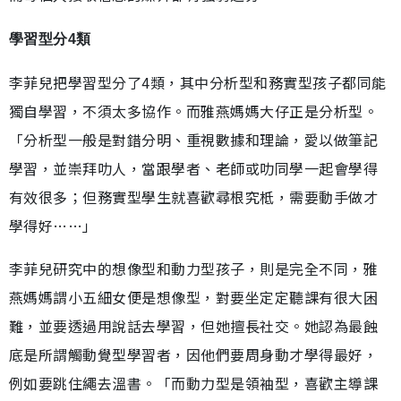
學習型分4類
李菲兒把學習型分了4類，其中分析型和務實型孩子都同能
獨自學習，不須太多協作。而雅燕媽媽大仔正是分析型。
「分析型一般是對錯分明、重視數據和理論，愛以做筆記
學習，並崇拜叻人，當跟學者、老師或叻同學一起會學得
有效很多；但務實型學生就喜歡尋根究柢，需要動手做才
學得好……」
李菲兒研究中的想像型和動力型孩子，則是完全不同，雅
燕媽媽謂小五細女便是想像型，對要坐定定聽課有很大困
難，並要透過用說話去學習，但她擅長社交。她認為最蝕
底是所謂觸動覺型學習者，因他們要周身動才學得最好，
例如要跳住繩去溫書。「而動力型是領袖型，喜歡主導課