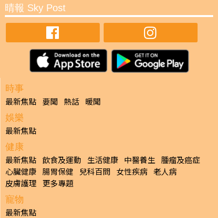
晴報 Sky Post
時事
最新焦點
要聞
熱話
暖聞
娛樂
最新焦點
健康
最新焦點
飲食及運動
生活健康
中醫養生
腫瘤及癌症
心臟健康
腸胃保健
兒科百問
女性疾病
老人病
皮膚護理
更多專題
寵物
最新焦點