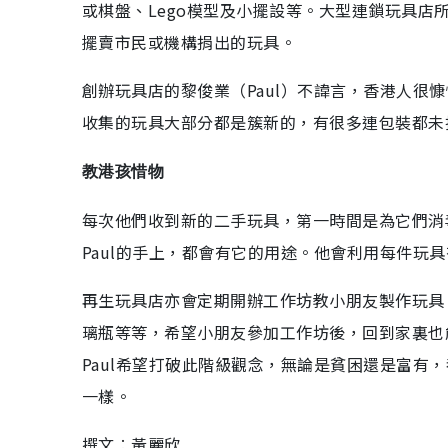
或棋盤、Lego模型及小擺設等。大型連鎖玩具
擺賣市民或機構捐出的玩具。
創辦玩具店的黎俊業（Paul）不諱言，香港人很
收集的玩具大部分都是簇新的，有很多連包裝都未
教港孩惜物
每次他們收到新的二手玩具，第一時間是為它們消
Paul的手上，都會有它的用途。他會利用每件玩
再生玩具店亦會定期開辦工作坊教小朋友製作玩具
璃瓶等等，希望小朋友參加工作坊後，回到家裏也
Paul希望打破此階級觀念，無論是貧困還是富有
一樣。
撰文︰黃麗欣