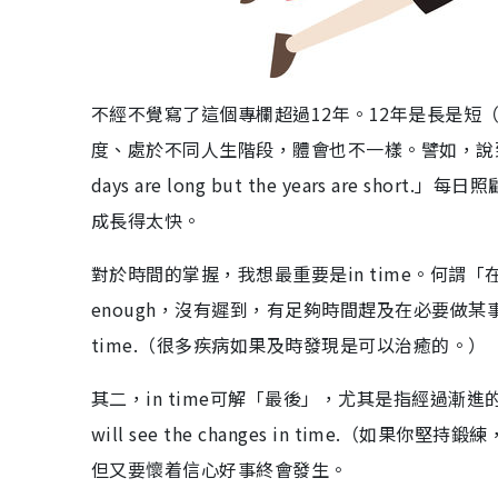
不經不覺寫了這個專欄超過12年。12年是長是短（Is 12 y
度、處於不同人生階段，體會也不一樣。譬如，說
days are long but the years ar
成長得太快。
對於時間的掌握，我想最重要是in time。何謂「在
enough，沒有遲到，有足夠時間趕及在必要做某事之前發生。例如
time.（很多疾病如果及時發現是可以治癒的。）
其二，in time可解「最後」，尤其是指經過漸進的變化和發展
will see the changes in time.（
但又要懷着信心好事終會發生。