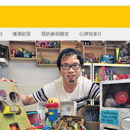
刊
健康財富
我的麻煩糖友
心律知多D