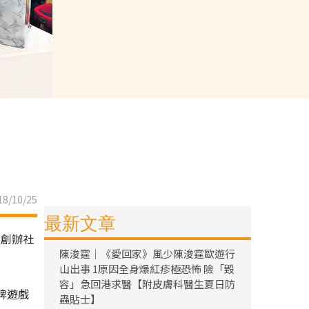
8/10/25
最新文章
底創辦社
陳浚霆｜《愛回家》風少陳浚霆歐遊行
山出事 1原因全身爆紅疹極恐怖 險「毀
容」急回港求醫【附皮膚科醫生夏日防
牌遊戲
蟲貼士】