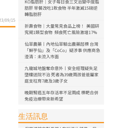
KO脂肪肝｜女子每日食三文治變中度脂
肪肝 早餐改吃1款食物 半年激減15磅逆
轉脂肪肝
3/09/15
折壽食物｜大量常見食品上榜！ 美國研
究揭1類型食物 頻食死亡風險激增17%
仙草農藥丨內地仙草驗出農藥超標 台灣
「鮮芋仙」及「CoCo」疑涉事 供應商急
澄清：未流入市面
九龍城地盤奪命意外丨安全經理疑失足
墮樓送院不治 死者為39歲兩孩爸爸屬家
庭支柱育7歲及3歲子女
晚期腎癌五年存活率不足兩成 標靶合併
免疫治療帶來新希望
生活訊息