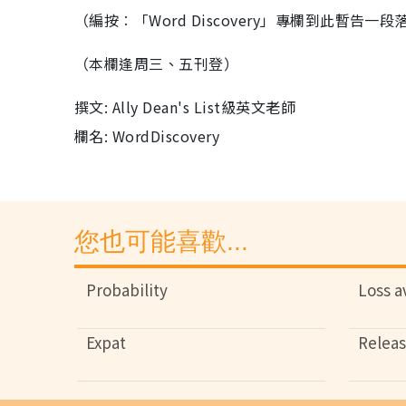
（編按︰「Word Discovery」專欄到此暫告
（本欄逢周三、五刊登）
撰文: Ally Dean's List級英文老師
欄名: WordDiscovery
您也可能喜歡...
Probability
Loss a
Expat
Relea