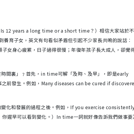
ears a long time or a short time？）相信大家站於
到養育子女，英文有句看似矛盾但引起不少家長共鳴的說話︰「
e short.」每日照顧子女身心疲累，日子過得很慢；年復年孩子長大成人，卻
時間裏」﹖首先，in time可解「及時、及早」，即是early
，Many diseases can be cured if discovered
的過程之後。例如，If you exercise consistently,
如果你堅持鍛練，你遲早可以看到變化。）In time一詞就好像告訴我們做事