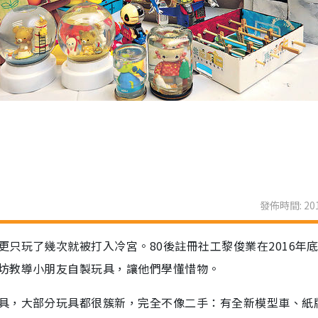
發佈時間: 201
只玩了幾次就被打入冷宮。80後註冊社工黎俊業在2016年
坊教導小朋友自製玩具，讓他們學懂惜物。
具，大部分玩具都很簇新，完全不像二手：有全新模型車、紙