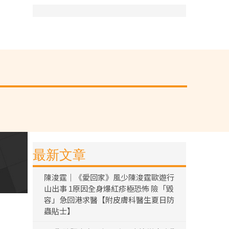
最新文章
陳浚霆｜《愛回家》風少陳浚霆歐遊行
山出事 1原因全身爆紅疹極恐怖 險「毀
容」急回港求醫【附皮膚科醫生夏日防
蟲貼士】