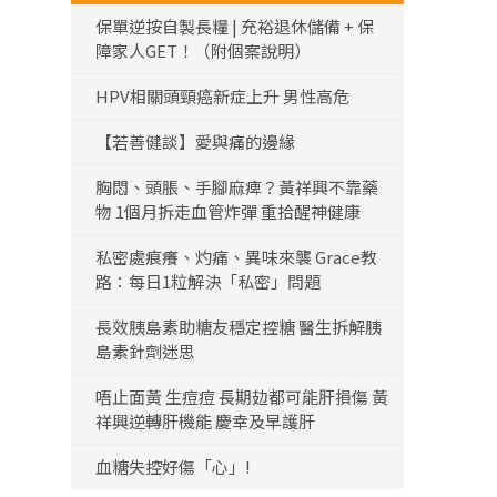
保單逆按自製長糧 | 充裕退休儲備 + 保
障家人GET！（附個案說明）
HPV相關頭頸癌新症上升 男性高危
【若善健談】愛與痛的邊緣
胸悶、頭脹、手腳麻痺？黃祥興不靠藥
物 1個月拆走血管炸彈 重拾醒神健康
私密處痕癢、灼痛、異味來襲 Grace教
路：每日1粒解決「私密」問題
長效胰島素助糖友穩定控糖 醫生拆解胰
島素針劑迷思
唔止面黃 生痘痘 長期攰都可能肝損傷 黃
祥興逆轉肝機能 慶幸及早護肝
血糖失控好傷「心」!