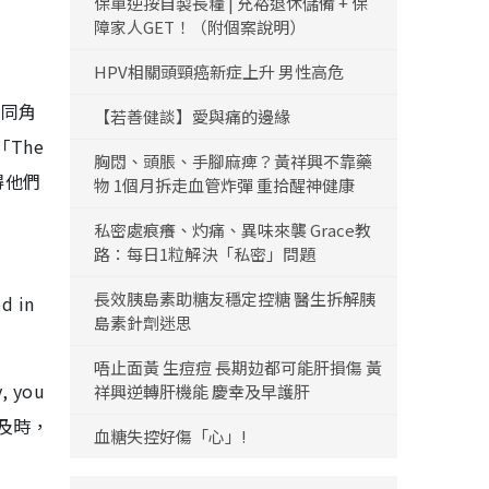
保單逆按自製長糧 | 充裕退休儲備 + 保
障家人GET！（附個案說明）
HPV相關頭頸癌新症上升 男性高危
不同角
【若善健談】愛與痛的邊緣
The
胸悶、頭脹、手腳麻痺？黃祥興不靠藥
覺得他們
物 1個月拆走血管炸彈 重拾醒神健康
私密處痕癢、灼痛、異味來襲 Grace教
路：每日1粒解決「私密」問題
長效胰島素助糖友穩定控糖 醫生拆解胰
 in
島素針劑迷思
唔止面黃 生痘痘 長期攰都可能肝損傷 黃
 you
祥興逆轉肝機能 慶幸及早護肝
要及時，
血糖失控好傷「心」!