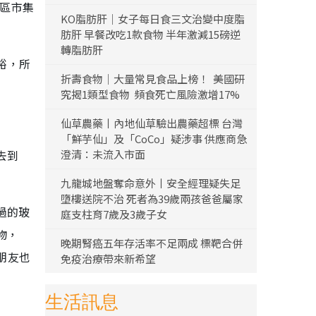
社區市集
KO脂肪肝｜女子每日食三文治變中度脂
肪肝 早餐改吃1款食物 半年激減15磅逆
轉脂肪肝
裕，所
折壽食物｜大量常見食品上榜！ 美國研
究揭1類型食物 頻食死亡風險激增17%
仙草農藥丨內地仙草驗出農藥超標 台灣
「鮮芋仙」及「CoCo」疑涉事 供應商急
去到
澄清：未流入市面
九龍城地盤奪命意外丨安全經理疑失足
墮樓送院不治 死者為39歲兩孩爸爸屬家
過的玻
庭支柱育7歲及3歲子女
物，
晚期腎癌五年存活率不足兩成 標靶合併
朋友也
免疫治療帶來新希望
生活訊息