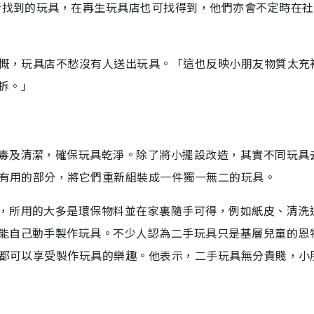
店所找到的玩具，在再生玩具店也可找得到，他們亦會不定時在
慷慨，玩具店不愁沒有人送出玩具。「這也反映小朋友物質太充
拆。」
毒及清潔，確保玩具乾淨。除了將小擺設改造，其實不同玩具
具有用的部分，將它們重新組裝成一件獨一無二的玩具。
，所用的大多是環保物料並在家裏隨手可得，例如紙皮、清洗
能自己動手製作玩具。不少人認為二手玩具只是基層兒童的恩
，都可以享受製作玩具的樂趣。他表示，二手玩具無分貴賤，小