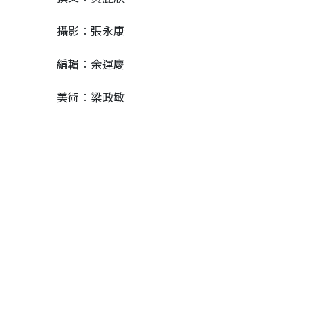
攝影︰張永康
編輯︰余運慶
美術︰梁政敏