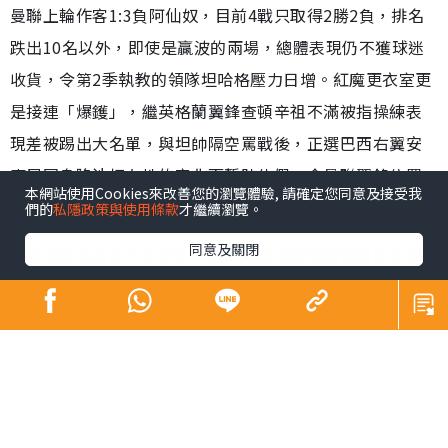
發佈時間: 2023/09/15
曼聯英超開季4戰輸了兩場，且更衣室屢爆負面新聞，周六
主場對白禮頓急需一場翻身仗。作為近年奇兵，白禮頓已
展示可威脅勁旅的能力，18歲前鋒伊雲費格遜上輪對紐卡
本網站使用Cookies來改善您的瀏覽體驗, 請確定您同意及接受我
素更連中三元，足以成為紅魔後防的心腹大患。
們的
私隱政策與使用條款
才繼續瀏覽。
曼聯上輪作客1:3負阿仙奴，目前4戰只取得2勝2負，排名
同意及關閉
跌出10名以外，即使是贏波的兩場，總體表現仍不獲球迷
收貨，令第2季執教的領隊坦哈格壓力日增。紅魔更衣室更
是接連「爆鑊」，繼英格蘭翼鋒查頓辛祖不滿被指操練表
現差被踢出大名單，與坦帥隔空罵戰後，正選巴西右翼安
東尼因身陷涉打女性的官非而暫時休假，令曼聯翼鋒位置
更加缺人。