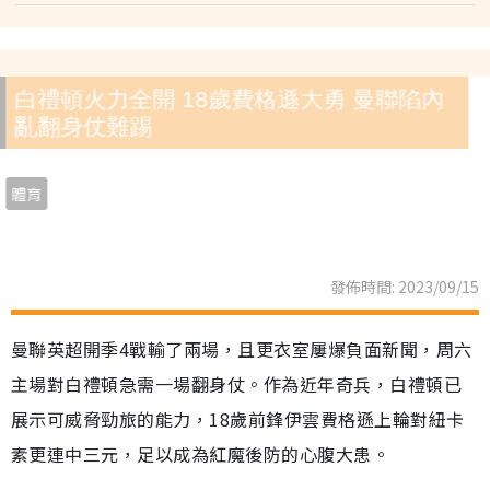
白禮頓火力全開 18歲費格遜大勇 曼聯陷內
亂翻身仗難踢
體育