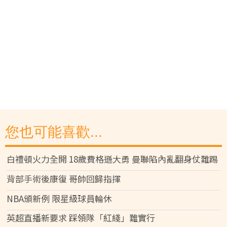
您也可能喜歡...
白禮頓火力全開 18歲費格遜大勇 曼聯陷內亂翻身仗難踢
背部手術後康復 哥帥回歸指揮
NBA頒新例 限星級球員輪休
英超直播新要求 踩領隊「紅綫」難實行