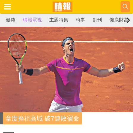
健康
晴報電視
主題特集
時事
副刊
健康財富
拿度挫祖高域 破7連敗宿命