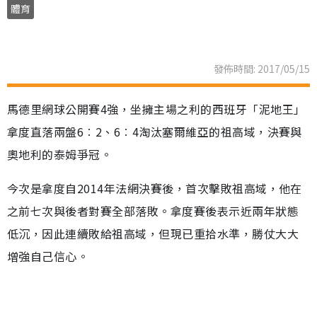
體育
發佈時間: 2017/05/15
馬德里網球公開賽4強，坐擁主場之利的西班牙「泥地王」
拿度直落兩盤6︰2、6︰4淘汰塞爾維亞的祖高域，決賽與
奧地利的泰姆爭冠。
今次是拿度自2014年法網決賽後，首次擊敗祖高域，他在
之前七次與後者對賽全部落敗。拿度賽後表示近兩年狀態
低沉，因此連續敗給祖高域，但現已重拾水準，勝仗大大
增強自己信心。