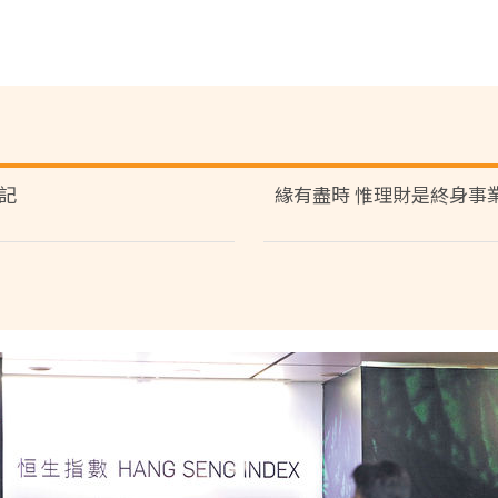
記
緣有盡時 惟理財是終身事