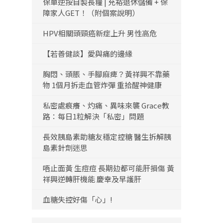
保單逆按自製長糧 | 充裕退休儲備 + 保
障家人GET！（附個案說明）
HPV相關頭頸癌新症上升 男性高危
【若善健談】愛與痛的邊緣
胸悶、頭脹、手腳麻痺？黃祥興不靠藥
物 1個月拆走血管炸彈 重拾醒神健康
私密處痕癢、灼痛、異味來襲 Grace教
路：每日1粒解決「私密」問題
長效胰島素助糖友穩定控糖 醫生拆解胰
島素針劑迷思
唔止面黃 生痘痘 長期攰都可能肝損傷 黃
祥興逆轉肝機能 慶幸及早護肝
血糖失控好傷「心」!