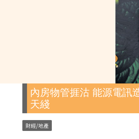
內房物管捱沽 能源電訊造
天綫
財經/地產