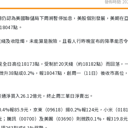
發佈時間: 202
場仍認為美國聯儲局下周將暫停加息，美股個別發展，美期在
8047點。
0天綫及收陰燭，未能算是脫險，且看人行昨晚宣布的降準能否
見全日高位18173點，受制於20天綫（約18182點）而回落，
微升38點或0.2%，報18047點，創周一（11日）後收市高位
港股通淨買入26.12億元，終止周三單日淨賣出。
%報85.9元，京東（09618）揚0.2%報124元，小米（018
；騰訊（00700）及美團（03690）則微跌0.1%，報319.8元
插263點或6.1%弱勢。