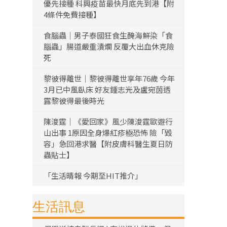
優先接種 科興疫苗最快月底先到港【附
4條件免費接種】
食腦蟲｜男子泰國狂食生醃海鮮染「食
腦蟲」腸道嚴重潰爛 反覆大出血休克險
死
黎彼得離世｜黎彼得離世享年76歲 今年
3月已中風臥床 好友鍾志光及盧宛茵透
露黎彼得最後時光
陳浚霆｜《愛回家》風少陳浚霆歐遊行
山出事 1原因全身爆紅疹極恐怖 險「毀
容」急回港求醫【附皮膚科醫生夏日防
蟲貼士】
「生活晴報 今期至HIT推介」
生活訊息