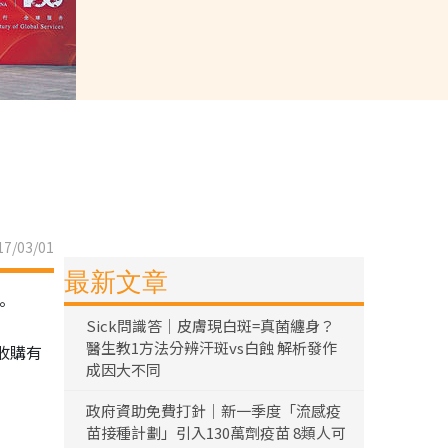
7/03/01
最新文章
。
Sick問識答｜皮膚現白斑=真菌纏身？
醫生教1方法分辨汗斑vs白蝕 解析發作
收購有
成因大不同
政府資助免費打針｜新一季度「流感疫
苗接種計劃」引入130萬劑疫苗 8類人可