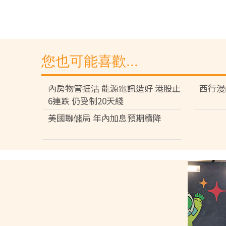
您也可能喜歡...
內房物管捱沽 能源電訊造好 港股止
西行漫
6連跌 仍受制20天綫
美國聯儲局 年內加息預期續降