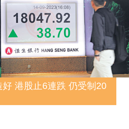
好 港股止6連跌 仍受制20