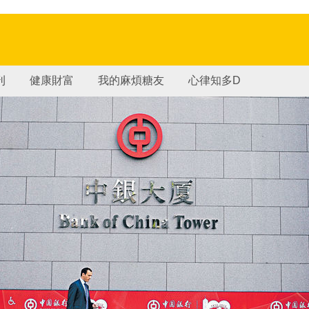
刊
健康財富
我的麻煩糖友
心律知多D