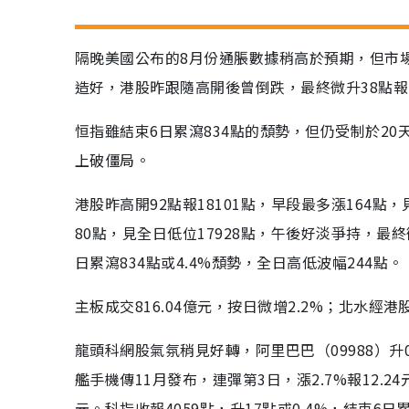
隔晚美國公布的8月份通脹數據稍高於預期，但市
造好，港股昨跟隨高開後曾倒跌，最終微升38點報1
恒指雖結束6日累瀉834點的頹勢，但仍受制於2
上破僵局。
港股昨高開92點報18101點，早段最多漲164點，
80點，見全日低位17928點，午後好淡爭持，最終
日累瀉834點或4.4%頹勢，全日高低波幅244點。
主板成交816.04億元，按日微增2.2%；北水經
龍頭科網股氣氛稍見好轉，阿里巴巴（09988）升0.4
艦手機傳11月發布，連彈第3日，漲2.7%報12.24元
元。科指收報4059點，升17點或0.4%，結束6日累