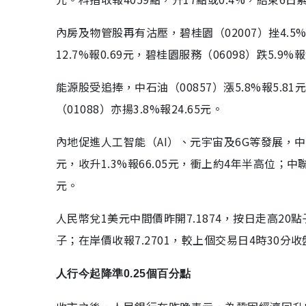
內房及物管股再有沽壓，碧桂園（02007）挫4.5%報1
12.7%報0.69元，碧桂園服務（06098）跌5.9
能源股受追捧，中石油（00857）漲5.8%報5.8
（01088）亦揚3.8%報24.65元。
內地促進人工智能（AI）、元宇宙及6G等發展，中資
元，收升1.3%報66.05元，衝上約4年半高位；中聯通（
元。
人民幣兌1美元中間價昨開7.1874，按日走高20
子；在岸價收報7.2701，較上個交易日4時30分
人行今起降準0.25個百分點