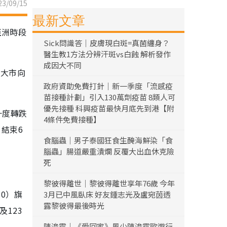
3/09/15
最新文章
亞洲時段
Sick問識答｜皮膚現白斑=真菌纏身？
醫生教1方法分辨汗斑vs白蝕 解析發作
成因大不同
令大市向
政府資助免費打針｜新一季度「流感疫
苗接種計劃」引入130萬劑疫苗 8類人可
優先接種 科興疫苗最快月底先到港【附
一度轉跌
4條件免費接種】
，結束6
食腦蟲｜男子泰國狂食生醃海鮮染「食
腦蟲」腸道嚴重潰爛 反覆大出血休克險
死
黎彼得離世｜黎彼得離世享年76歲 今年
10）旗
3月已中風臥床 好友鍾志光及盧宛茵透
露黎彼得最後時光
及123
陳浚霆｜《愛回家》風少陳浚霆歐遊行