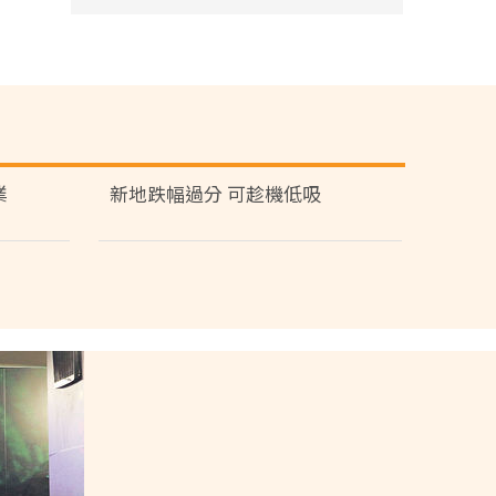
業
新地跌幅過分 可趁機低吸