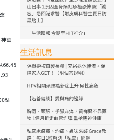
山出事 1原因全身爆紅疹極恐怖 險「毀
容」急回港求醫【附皮膚科醫生夏日防
）瀉
蟲貼士】
「生活晴報 今期至HIT推介」
；神華
生活訊息
6.45
保單逆按自製長糧 | 充裕退休儲備 + 保
障家人GET！（附個案說明）
.93
HPV相關頭頸癌新症上升 男性高危
【若善健談】愛與痛的邊緣
00點
胸悶、頭脹、手腳麻痺？黃祥興不靠藥
物 1個月拆走血管炸彈 重拾醒神健康
私密處痕癢、灼痛、異味來襲 Grace教
路：每日1粒解決「私密」問題