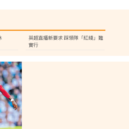
休
英超直播新要求 踩領隊「紅綫」難
實行