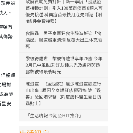
政府資助免費打針｜新一季度「流感疫
表現差被
苗接種計劃」引入130萬劑疫苗 8類人可
缺人。
優先接種 科興疫苗最快月底先到港【附
4條件免費接種】
禮頓有
食腦蟲｜男子泰國狂食生醃海鮮染「食
其傷勢
腦蟲」腸道嚴重潰爛 反覆大出血休克險
死
黎彼得離世｜黎彼得離世享年76歲 今年
3月已中風臥床 好友鍾志光及盧宛茵透
露黎彼得最後時光
，但整體
陳浚霆｜《愛回家》風少陳浚霆歐遊行
主場對
山出事 1原因全身爆紅疹極恐怖 險「毀
成為隊
容」急回港求醫【附皮膚科醫生夏日防
新星安
蟲貼士】
「生活晴報 今期至HIT推介」