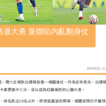
格遜大勇 曼聯陷內亂翻身仗
發佈時間: 202
聞，周六主場對白禮頓急需一場翻身仗。作為近年奇兵，白禮
紐卡素更連中三元，足以成為紅魔後防的心腹大患。
2負，排名跌出10名以外，即使是贏波的兩場，總體表現仍不獲