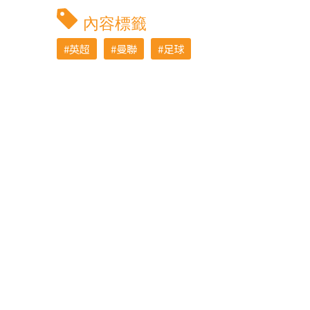
內容標籤
英超
曼聯
足球