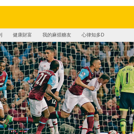
刊
健康財富
我的麻煩糖友
心律知多D