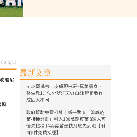
6/05/12
最新文章
擊敗般尼
Sick問識答｜皮膚現白斑=真菌纏身？
醫生教1方法分辨汗斑vs白蝕 解析發作
成因大不同
普頓
政府資助免費打針｜新一季度「流感疫
苗接種計劃」引入130萬劑疫苗 8類人可
優先接種 科興疫苗最快月底先到港【附
4條件免費接種】