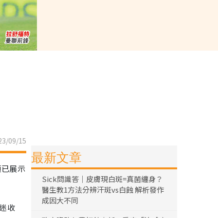
3/09/15
最新文章
頓已展示
Sick問識答｜皮膚現白斑=真菌纏身？
醫生教1方法分辨汗斑vs白蝕 解析發作
成因大不同
球迷收