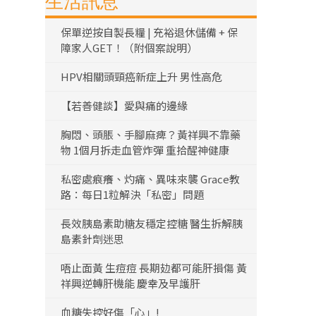
生活訊息
保單逆按自製長糧 | 充裕退休儲備 + 保
障家人GET！（附個案說明）
HPV相關頭頸癌新症上升 男性高危
【若善健談】愛與痛的邊緣
胸悶、頭脹、手腳麻痺？黃祥興不靠藥
物 1個月拆走血管炸彈 重拾醒神健康
私密處痕癢、灼痛、異味來襲 Grace教
路：每日1粒解決「私密」問題
長效胰島素助糖友穩定控糖 醫生拆解胰
島素針劑迷思
唔止面黃 生痘痘 長期攰都可能肝損傷 黃
祥興逆轉肝機能 慶幸及早護肝
血糖失控好傷「心」!