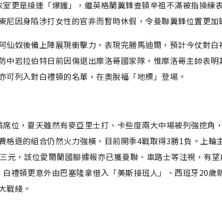
衣室更是接連「爆鑊」，繼英格蘭翼鋒查頓辛祖不滿被指操練
東尼因身陷涉打女性的官非而暫時休假，令曼聯翼鋒位置更加
阿仙奴後備上陣展現衝擊力，表現完勝馬迪爾，預計今仗對白
防中岩拉伯特日前因傷退出摩洛哥國家隊，惟摩洛哥主帥表明
亦可列入對白禮頓的名單，在奧脫福「地標」登場。
霸席位，夏天雖然有麥亞里士打、卡些度兩大中場被列強挖角
費格遜的組合仍然火力強橫，目前開季4戰取得3勝1負。上輪
中三元，該位愛爾蘭國腳據報亦已獲曼聯、車路士等注視，有望
，白禮頓更意外由巴塞隆拿借入「美斯接班人」、西班牙20歲
大戰綫。