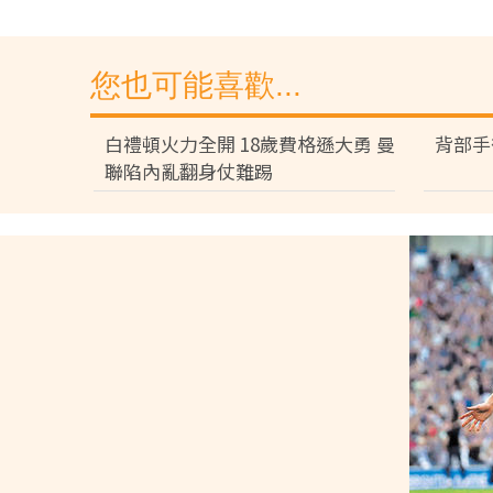
您也可能喜歡...
白禮頓火力全開 18歲費格遜大勇 曼
背部手
聯陷內亂翻身仗難踢