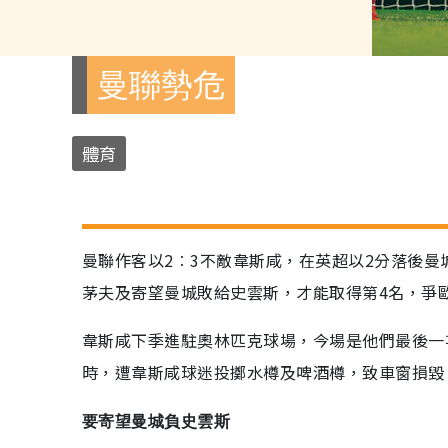
曼聯勢危
體育
曼聯作客以2︰3不敵韋斯咸，在英超以2分落後
茅夫及寄望曼城敗給史雲斯，才能取得第4名，爭
韋斯咸下季進駐奧林匹克球場，今場是他們最後一
時，遭韋斯咸球迷投擲水樽及啤酒樽，致車窗損毀
要寄望曼城負史雲斯