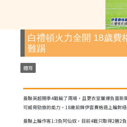
白禮頓火力全開 18歲費
難踢
體育
曼聯英超開季4戰輸了兩場，且更衣室屢爆負面新
可威脅勁旅的能力，18歲前鋒伊雲費格遜上輪對
曼聯上輪作客1:3負阿仙奴，目前4戰只取得2勝