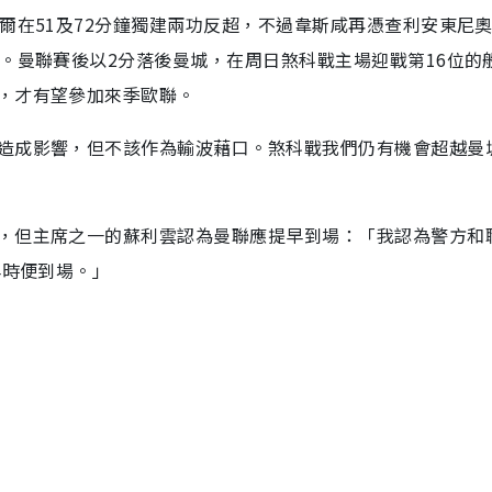
爾在51及72分鐘獨建兩功反超，不過韋斯咸再憑查利安東尼
。曼聯賽後以2分落後曼城，在周日煞科戰主場迎戰第16位的
，才有望參加來季歐聯。
造成影響，但不該作為輸波藉口。煞科戰我們仍有機會超越曼
，但主席之一的蘇利雲認為曼聯應提早到場：「我認為警方和
4時便到場。」