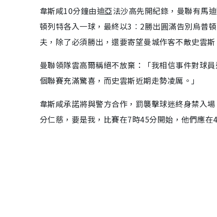
韋斯咸10分鐘由迪亞法沙高先開紀錄，曼聯有馬迪
頓列特各入一球，最終以3︰2勝出圓滿告別烏普頓
夫，除了必須勝出，還要寄望曼城作客不敵史雲斯
曼聯領隊雲高爾稱絕不放棄：「我相信事件對球員
個聯賽充滿驚喜，而史雲斯近期走勢凌厲。」
韋斯咸承諾將與警方合作，罰襲擊球迷終身禁入場
分仁慈，要是我，比賽在7時45分開始，他們應在