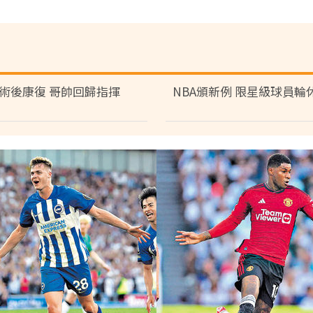
術後康復 哥帥回歸指揮
NBA頒新例 限星級球員輪