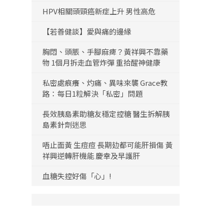
HPV相關頭頸癌新症上升 男性高危
【若善健談】愛與痛的邊緣
胸悶、頭脹、手腳麻痺？黃祥興不靠藥
物 1個月拆走血管炸彈 重拾醒神健康
私密處痕癢、灼痛、異味來襲 Grace教
路：每日1粒解決「私密」問題
長效胰島素助糖友穩定控糖 醫生拆解胰
島素針劑迷思
唔止面黃 生痘痘 長期攰都可能肝損傷 黃
祥興逆轉肝機能 慶幸及早護肝
血糖失控好傷「心」!