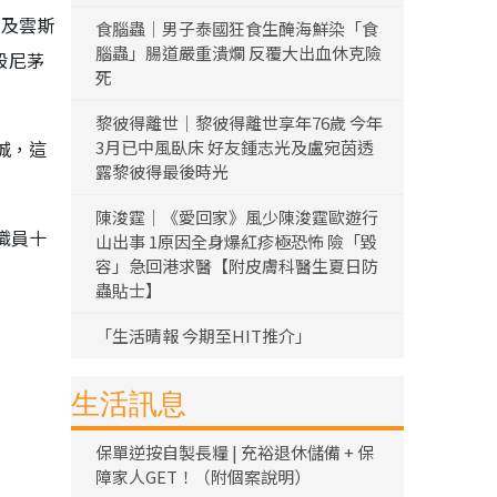
奧及雲斯
食腦蟲｜男子泰國狂食生醃海鮮染「食
腦蟲」腸道嚴重潰爛 反覆大出血休克險
般尼茅
死
黎彼得離世｜黎彼得離世享年76歲 今年
城，這
3月已中風臥床 好友鍾志光及盧宛茵透
露黎彼得最後時光
陳浚霆｜《愛回家》風少陳浚霆歐遊行
職員十
山出事 1原因全身爆紅疹極恐怖 險「毀
容」急回港求醫【附皮膚科醫生夏日防
蟲貼士】
「生活晴報 今期至HIT推介」
生活訊息
保單逆按自製長糧 | 充裕退休儲備 + 保
障家人GET！（附個案說明）