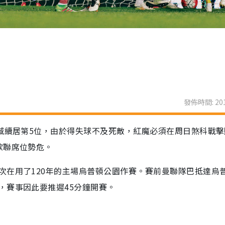
發佈時間: 201
曼城續居第5位，由於得失球不及死敵，紅魔必須在周日煞科戰
歐聯席位勢危。
次在用了120年的主場烏普頓公園作賽。賽前曼聯隊巴抵達烏
，賽事因此要推遲45分鐘開賽。