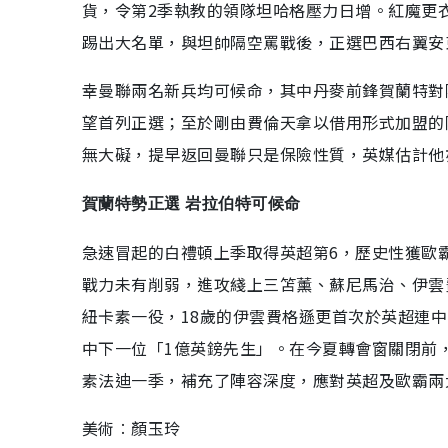
貨，令第2季執教的領隊坦哈格壓力日增。紅魔更
踢出大名單，與坦帥隔空罵戰後，正選巴西右翼安
幸曼聯兩名新兵均可候命，其中丹麥前鋒賀蘭特對
望首列正選；至於剛由費倫天拿以借用形式加盟的
無大礙，提早返回曼聯只是保險性質，英媒估計他
賀蘭特勢正選 岩拉伯特可候命
急速冒起的白禮頓上季取得英超第6，歷史性獲歐
戰力未有削弱，進攻綫上三笘薰、蘇尼馬治、伊雲
紐卡素一役，18歲的伊雲費格遜更首次於英超連
中下一位「1億英鎊先生」。在今夏轉會窗關閉前
素法迪一季，補充了陣容深度，應對英超及歐霸兩
美術︰顏玉玲