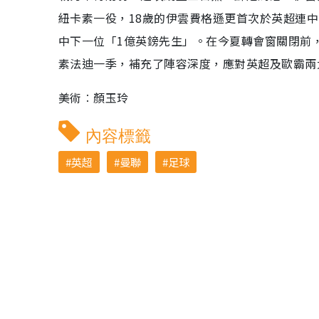
紐卡素一役，18歲的伊雲費格遜更首次於英超連
中下一位「1億英鎊先生」。在今夏轉會窗關閉前
素法迪一季，補充了陣容深度，應對英超及歐霸兩
美術︰顏玉玲
內容標籤
英超
曼聯
足球