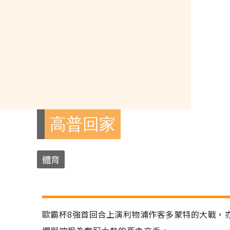
高普回家
體育
歐霸杯8強首回合上演利物浦作客多蒙特的大戰，