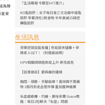
「生活晴報 今期至HIT推介」
成為隊
KO脂肪肝｜女子每日食三文治變中度脂
新星安
肪肝 早餐改吃1款食物 半年激減15磅逆
轉脂肪肝
生活訊息
保單逆按自製長糧 | 充裕退休儲備 + 保
障家人GET！（附個案說明）
HPV相關頭頸癌新症上升 男性高危
【若善健談】愛與痛的邊緣
胸悶、頭脹、手腳麻痺？黃祥興不靠藥
物 1個月拆走血管炸彈 重拾醒神健康
私密處痕癢、灼痛、異味來襲 Grace教
路：每日1粒解決「私密」問題