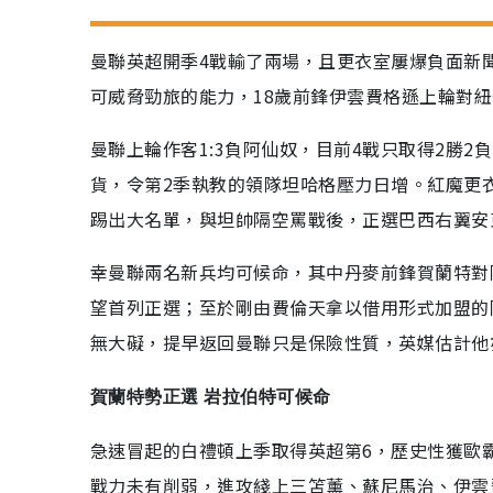
曼聯英超開季4戰輸了兩場，且更衣室屢爆負面新
可威脅勁旅的能力，18歲前鋒伊雲費格遜上輪對
曼聯上輪作客1:3負阿仙奴，目前4戰只取得2勝
貨，令第2季執教的領隊坦哈格壓力日增。紅魔更
踢出大名單，與坦帥隔空罵戰後，正選巴西右翼安
幸曼聯兩名新兵均可候命，其中丹麥前鋒賀蘭特對
望首列正選；至於剛由費倫天拿以借用形式加盟的
無大礙，提早返回曼聯只是保險性質，英媒估計他
賀蘭特勢正選 岩拉伯特可候命
急速冒起的白禮頓上季取得英超第6，歷史性獲歐
戰力未有削弱，進攻綫上三笘薰、蘇尼馬治、伊雲