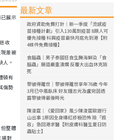
最新文章
頓已展示
政府資助免費打針｜新一季度「流感疫
苗接種計劃」引入130萬劑疫苗 8類人可
優先接種 科興疫苗最快月底先到港【附
球迷收
4條件免費接種】
表現差被
食腦蟲｜男子泰國狂食生醃海鮮染「食
缺人。
腦蟲」腸道嚴重潰爛 反覆大出血休克險
死
禮頓有
黎彼得離世｜黎彼得離世享年76歲 今年
其傷勢
3月已中風臥床 好友鍾志光及盧宛茵透
露黎彼得最後時光
陳浚霆｜《愛回家》風少陳浚霆歐遊行
山出事 1原因全身爆紅疹極恐怖 險「毀
容」急回港求醫【附皮膚科醫生夏日防
，但整體
蟲貼士】
主場對