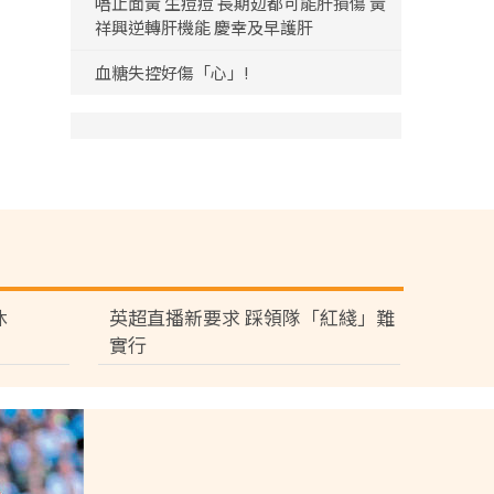
唔止面黃 生痘痘 長期攰都可能肝損傷 黃
祥興逆轉肝機能 慶幸及早護肝
血糖失控好傷「心」!
休
英超直播新要求 踩領隊「紅綫」難
實行