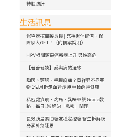
轉脂肪肝
生活訊息
保單逆按自製長糧 | 充裕退休儲備 + 保
障家人GET！（附個案說明）
HPV相關頭頸癌新症上升 男性高危
【若善健談】愛與痛的邊緣
胸悶、頭脹、手腳麻痺？黃祥興不靠藥
物 1個月拆走血管炸彈 重拾醒神健康
私密處痕癢、灼痛、異味來襲 Grace教
路：每日1粒解決「私密」問題
長效胰島素助糖友穩定控糖 醫生拆解胰
島素針劑迷思