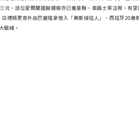
中三元，該位愛爾蘭國腳據報亦已獲曼聯、車路士等注視，有望
，白禮頓更意外由巴塞隆拿借入「美斯接班人」、西班牙20歲
大戰綫。