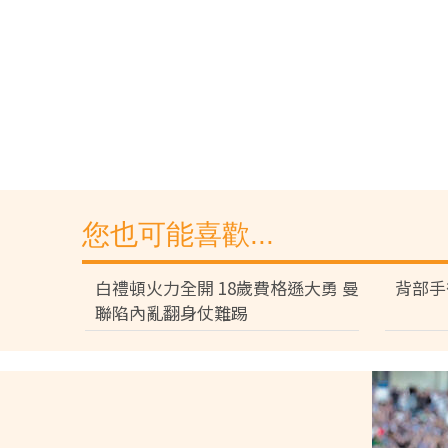
您也可能喜歡...
白禮頓火力全開 18歲費格遜大勇 曼
背部手
聯陷內亂翻身仗難踢