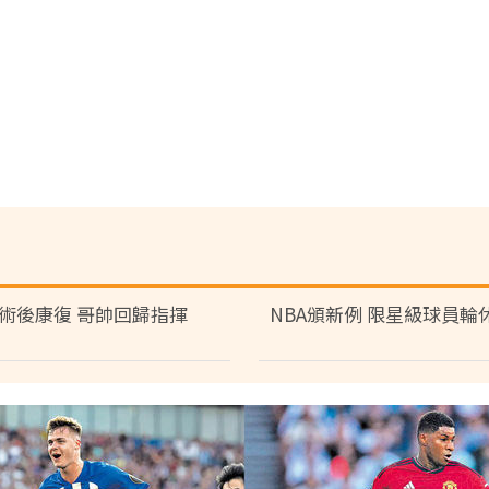
術後康復 哥帥回歸指揮
NBA頒新例 限星級球員輪