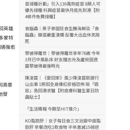
苗接種計劃」引入130萬劑疫苗 8類人可
優先接種 科興疫苗最快月底先到港【附
4條件免費接種】
回英雄
食腦蟲｜男子泰國狂食生醃海鮮染「食
腦蟲」腸道嚴重潰爛 反覆大出血休克險
多蒙特
死
浦遇強愈
黎彼得離世｜黎彼得離世享年76歲 今年
3月已中風臥床 好友鍾志光及盧宛茵透
露黎彼得最後時光
陳浚霆｜《愛回家》風少陳浚霆歐遊行
和高普
山出事 1原因全身爆紅疹極恐怖 險「毀
容」急回港求醫【附皮膚科醫生夏日防
他發
蟲貼士】
「生活晴報 今期至HIT推介」
KO脂肪肝｜女子每日食三文治變中度脂
肪肝 早餐改吃1款食物 半年激減15磅逆