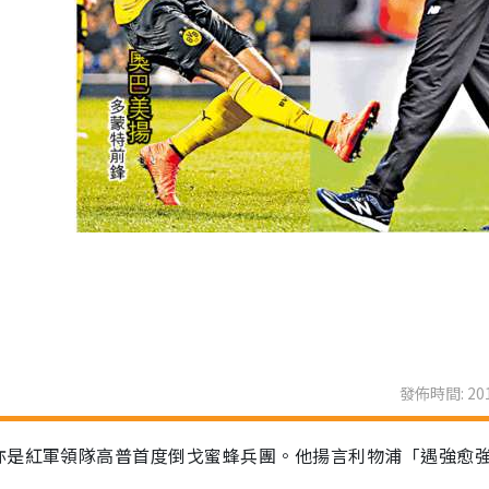
發佈時間: 201
亦是紅軍領隊高普首度倒戈蜜蜂兵團。他揚言利物浦「遇強愈