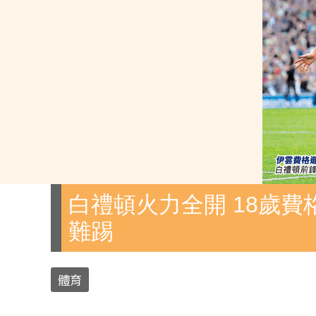
白禮頓火力全開 18歲費
難踢
體育