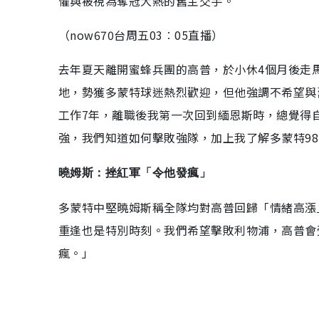
懼與被視為奪冠大熱的舊主交手。
（now670台周五03︰05直播）
去年夏天離開蜜蜂兵團的高普，於小休4個月後走
地，勢獲多蒙特球迷熱烈歡迎，但他強調不希望與
工作7年，離職後我第一次回到緬恩斯時，總覺得
強，我們知道如何擊敗強隊，加上我了解多蒙特9
曉姆斯：挫紅軍「令他發瘋」
多蒙特中堅曉姆斯稱全隊均對高普回歸「情緒高漲
重逢也是特別時刻。我們希望擊敗利物浦，高普會
瘋。」