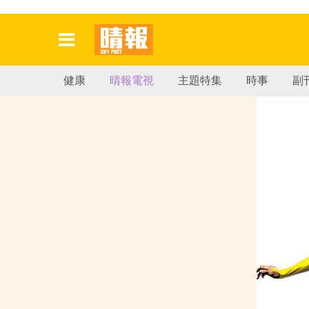
健康
晴報電視
主題特集
時事
副