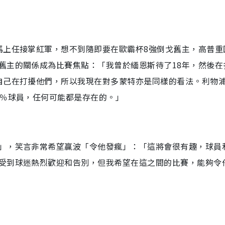
馬上任接掌紅軍，想不到隨即要在歐霸杯8強倒戈舊主，高普重
舊主的關係成為比賽焦點：「我曾於緬恩斯待了18年，然後在
自己在打擾他們，所以我現在對多蒙特亦是同樣的看法。利物
8％球員，任何可能都是存在的。」
」，笑言非常希望贏波「令他發瘋」：「這將會很有趣，球員
受到球迷熱烈歡迎和告別，但我希望在這之間的比賽，能夠令