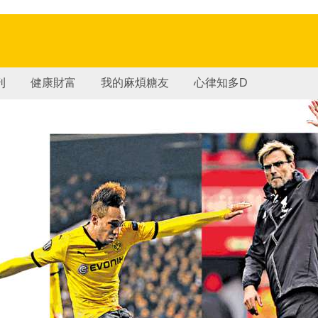
刊
健康財富
我的麻煩糖友
心律知多D