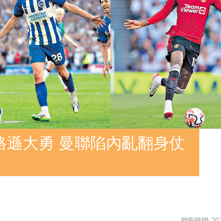
格遜大勇 曼聯陷內亂翻身仗
發佈時間: 202