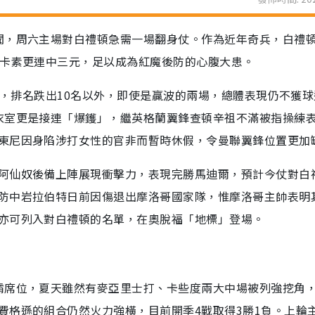
聞，周六主場對白禮頓急需一場翻身仗。作為近年奇兵，白禮
紐卡素更連中三元，足以成為紅魔後防的心腹大患。
2負，排名跌出10名以外，即使是贏波的兩場，總體表現仍不獲
衣室更是接連「爆鑊」，繼英格蘭翼鋒查頓辛祖不滿被指操練
東尼因身陷涉打女性的官非而暫時休假，令曼聯翼鋒位置更加
阿仙奴後備上陣展現衝擊力，表現完勝馬迪爾，預計今仗對白
防中岩拉伯特日前因傷退出摩洛哥國家隊，惟摩洛哥主帥表明
亦可列入對白禮頓的名單，在奧脫福「地標」登場。
霸席位，夏天雖然有麥亞里士打、卡些度兩大中場被列強挖角
費格遜的組合仍然火力強橫，目前開季4戰取得3勝1負。上輪