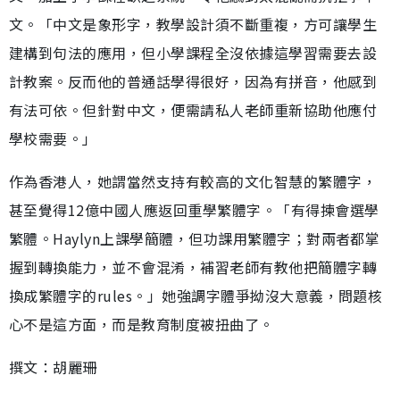
文。「中文是象形字，教學設計須不斷重複，方可讓學生
建構到句法的應用，但小學課程全沒依據這學習需要去設
計教案。反而他的普通話學得很好，因為有拼音，他感到
有法可依。但針對中文，便需請私人老師重新協助他應付
學校需要。」
作為香港人，她謂當然支持有較高的文化智慧的繁體字，
甚至覺得12億中國人應返回重學繁體字。「有得揀會選學
繁體。Haylyn上課學簡體，但功課用繁體字；對兩者都掌
握到轉換能力，並不會混淆，補習老師有教他把簡體字轉
換成繁體字的rules。」她強調字體爭拗沒大意義，問題核
心不是這方面，而是教育制度被扭曲了。
撰文：胡麗珊