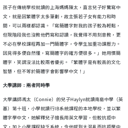
孩子在傳統學校就讀的上海媽媽陳太，直言兒子好驚寫中
文，就是因繁體字太多筆劃，故主張若子女有能力和時
間，可以兩樣都認識。「寫簡體字對我的孩子較為輕鬆，
但現階段我也沒教他們寫和認讀，我覺得不用刻意教，更
不必在學校課程再加一門簡體字，令學生加重功課壓力。
因見得多便自然懂，寫簡體字的確方便很多。」她用慣簡
體字，笑謂沒法比較兩者優劣。「繁體字是有較高的文化
智慧，但不等於簡體字會影響學中文！」
大學講師：兩者同時學
大學講師馮太（Connie）的兒子Haylyn就讀南島中學（英
基）第十班，小學就讀行IB系統課程的本地學校，並以繁
體字學中文，她解釋兒子擅長用英文學習，但較抗拒中
文，加上小學課程缺乏系統，令他感到太混亂而抗拒學中