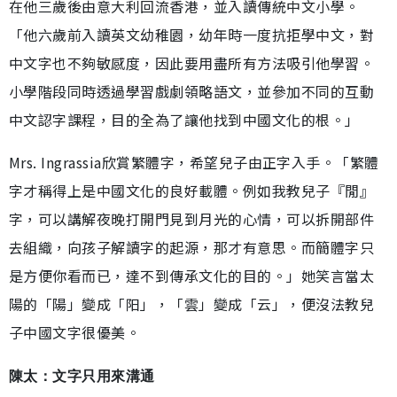
在他三歲後由意大利回流香港，並入讀傳統中文小學。
「他六歲前入讀英文幼稚園，幼年時一度抗拒學中文，對
中文字也不夠敏感度，因此要用盡所有方法吸引他學習。
小學階段同時透過學習戲劇領略語文，並參加不同的互動
中文認字課程，目的全為了讓他找到中國文化的根。」
Mrs. Ingrassia欣賞繁體字，希望兒子由正字入手。「繁體
字才稱得上是中國文化的良好載體。例如我教兒子『閒』
字，可以講解夜晚打開門見到月光的心情，可以拆開部件
去組織，向孩子解讀字的起源，那才有意思。而簡體字只
是方便你看而已，達不到傳承文化的目的。」她笑言當太
陽的「陽」變成「阳」，「雲」變成「云」，便沒法教兒
子中國文字很優美。
陳太：文字只用來溝通