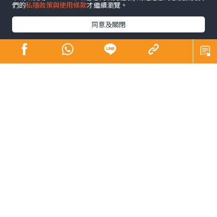
們的
私隱政策與使用條款
才繼續瀏覽。
同意及關閉
不經不覺寫了這個專欄超過12年。12年是長是短（Is 12
years a long time or a short time？）相信大家站於不同
角度、處於不同人生階段，體會也不一樣。譬如，說到養
育子女，英文有句看似矛盾但引起不少家長共鳴的說話︰
「The days are long but the years are short.」每日照顧
子女身心疲累，日子過得很慢；年復年孩子長大成人，卻
覺得他們成長得太快。
對於時間的掌握，我想最重要是in time。何謂「在時間
裏」﹖首先，in time可解「及時、及早」，即是early
enough，沒有遲到，有足夠時間趕及在必要做某事之前發
生。例如，Many diseases can be cured if discovered in