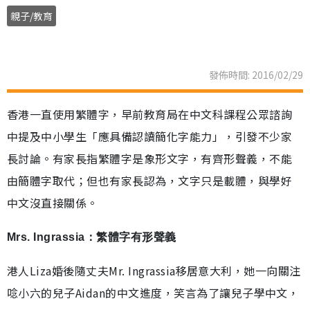
親子/教育
發佈時間: 2016/02/29
香港一直使用繁體字，早前教育局在中文科課程公眾諮詢
中提及中小學生「應具備認讀簡化字能力」，引發不少家
長討論。有家長指繁體字是象形文字，有齊形聲義，不能
由簡體字取代；但也有家長認為，文字只是載體，與學好
中文沒直接關係。
Mrs. Ingrassia：繁體字有形聲義
港人Liza婚後隨丈夫Mr. Ingrassia移居意大利，她一向關注
唸小六的兒子Aidan的中文進度，笑言為了讓兒子學中文，