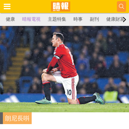
健康
晴報電視
主題特集
時事
副刊
健康財富
朗尼長唞