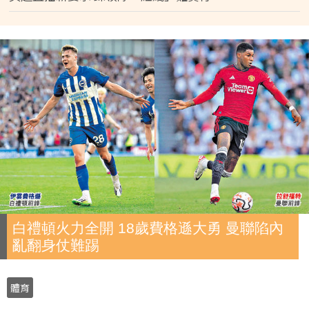
白禮頓火力全開 18歲費格遜大勇 曼聯陷內
亂翻身仗難踢
體育