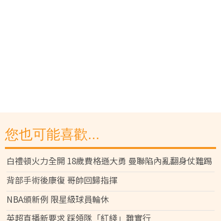
您也可能喜歡...
白禮頓火力全開 18歲費格遜大勇 曼聯陷內亂翻身仗難踢
背部手術後康復 哥帥回歸指揮
NBA頒新例 限星級球員輪休
英超直播新要求 踩領隊「紅綫」難實行