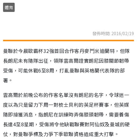
體育
發佈時間: 2016/02/19
曼聯於今晨歐霸杯32強首回合作客丹麥鬥米迪蘭特，但隊
長朗尼未有隨隊出征，領隊雲高爾證實朗尼因膝關節韌帶
受傷，可能休戰6至8周，打亂曼聯與英格蘭代表隊的部
署。
雲高爾於前晚公布的作客名單沒有朗尼的名字，令球迷一
度以為只是留力下周一對梳士貝利的英足杯賽事，但英媒
隨即接獲消息，指朗尼在訓練時弄傷膝頭韌帶，需要養傷
長達4至8星期，受傷將令他缺戰聯賽對阿仙奴及曼城的硬
仗，對曼聯爭標及力爭下季歐聯資格造成重大打擊。