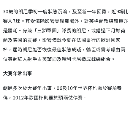
30歲的朗尼季初一度狀態沉淪，及至新一年回勇，近9場比
賽入7球。其受傷除影響曼聯部署外，對英格蘭教練鶴臣亦
是噩耗。身兼「三獅軍團」隊長的朗尼，或錯過下月對荷
蘭及德國的友賽，影響備戰今夏在法國舉行的歐洲國家
杯，屆時朗尼能否恢復最佳狀態成疑，鶴臣或需考慮由兩
位英超紅人射手占美華迪及哈利卡尼造成鋒綫組合。
大賽年常出事
朗尼多次於大賽年出事，06及10年世界杯均需於賽前養
傷，2012年歐國杯則要於頭兩仗停賽。