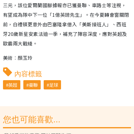
三元，該位愛爾蘭國腳據報亦已獲曼聯、車路士等注視，
有望成為隊中下一位「1億英鎊先生」。在今夏轉會窗關閉
前，白禮頓更意外由巴塞隆拿借入「美斯接班人」、西班
牙20歲新星安素法迪一季，補充了陣容深度，應對英超及
歐霸兩大戰綫。
美術︰顏玉玲
內容標籤
英超
曼聯
足球
您也可能喜歡...