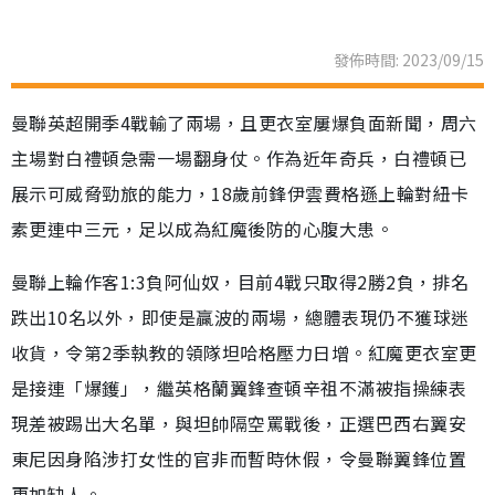
發佈時間: 2023/09/15
曼聯英超開季4戰輸了兩場，且更衣室屢爆負面新聞，周六
主場對白禮頓急需一場翻身仗。作為近年奇兵，白禮頓已
展示可威脅勁旅的能力，18歲前鋒伊雲費格遜上輪對紐卡
素更連中三元，足以成為紅魔後防的心腹大患。
曼聯上輪作客1:3負阿仙奴，目前4戰只取得2勝2負，排名
跌出10名以外，即使是贏波的兩場，總體表現仍不獲球迷
收貨，令第2季執教的領隊坦哈格壓力日增。紅魔更衣室更
是接連「爆鑊」，繼英格蘭翼鋒查頓辛祖不滿被指操練表
現差被踢出大名單，與坦帥隔空罵戰後，正選巴西右翼安
東尼因身陷涉打女性的官非而暫時休假，令曼聯翼鋒位置
更加缺人。