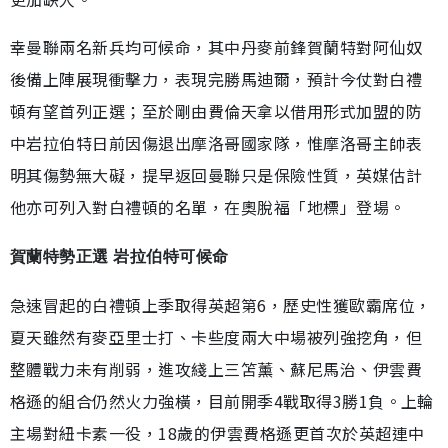
幸曼聯兩名新兵均可候命，其中丹麥前鋒賀蘭特對阿仙奴
後備上陣展現衝擊力，表現完勝馬迪爾，預計今仗對白禮
頓有望首列正選；至於剛由費倫天拿以借用形式加盟的防
中岩拉伯特日前因傷退出摩洛哥國家隊，惟摩洛哥主帥表
明其傷勢無大礙，提早返回曼聯只是保險性質，英媒估計
他亦可列入對白禮頓的名單，在奧脫福「地標」登場。
賀蘭特勢正選 岩拉伯特可候命
急速冒起的白禮頓上季取得英超第6，歷史性獲歐霸席位，
夏天雖然有麥亞里士打、卡些度兩大中場被列強挖角，但
整體戰力未有削弱，進攻綫上三笘薰、蘇尼馬治、伊雲費
格遜的組合仍然火力強橫，目前開季4戰取得3勝1負。上輪
主場對紐卡素一役，18歲的伊雲費格遜更首次於英超連中