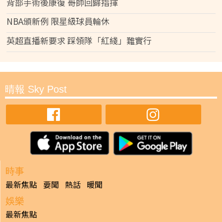
背部手術後康復 哥帥回歸指揮
NBA頒新例 限星級球員輪休
英超直播新要求 踩領隊「紅綫」難實行
晴報 Sky Post
時事
最新焦點
要聞
熱話
暖聞
娛樂
最新焦點