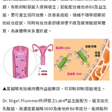
題，有助抑制惡菌入侵與增生；若能配合維他命B6及益生
菌，更可產生協同效應，改善長痘痘、情緒不穩等經期前
的綜合症狀，同時有效改善舒緩排便不順及腸胃敏感等體
質，為身體帶來多重好處。
▲蔓越莓有效維持體內益菌數目，可抑制抑制惡菌增生。
Dr. Nigel Plummer所研發之Lab4®益生菌配方，蘊含加氏
乳酸菌、高濃度蔓越莓3600及維他命B6等成分，能將黏附