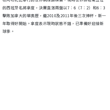
的西班牙名將拿度，決賽直落兩盤以7︰6（7︰2）和6︰3
擊敗加拿大的華奧歷，繼2010及2011年後三次捧杯，新一
年取得好開始。拿度表示現時狀態不錯，已準備好迎接新
球季。