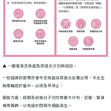
▲ 一圖看清念珠菌及尿道炎分別與成因。
一些錯誤的習慣亦會令念珠菌或尿道炎反覆出現，令女生
無限輪迴於當中，必須及早停止：
服裝方面：經期及前後日子切勿穿着牛仔布、尼龍、緊身
褲等服飾，以免過於悶焗令細菌滋生。