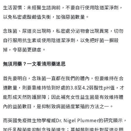
生活習慣：未經醫生諮詢前，不要自行使用陰道潔淨劑，
以免私密處酸鹼值失衡，加強惡菌數量。
念珠菌、尿道炎出現時，私密處分泌物會出現異常，切勿
自行服用抗生素或使用陰道潔淨劑，以免把好菌一摒殺
掉，令惡菌更肆虐。
無須用藥？一文看清用藥迷思
首先要明白，念珠菌一直都在我們的體內，但要維持在合
適數量，則要靠維持恰到好處的3.8至4.2弱酸性pH值，才
能形成天然防護屏障；因此補充女性益生菌是有效維持體
內的益菌數目，是抑制致病菌過度繁殖的方法之一。
而英國免疫微生物學權威Dr. Nigel Plummer的研究顯示，
加氏乳酸菌能抑制念珠菌增生；蔓越莓則能針對尿道炎問