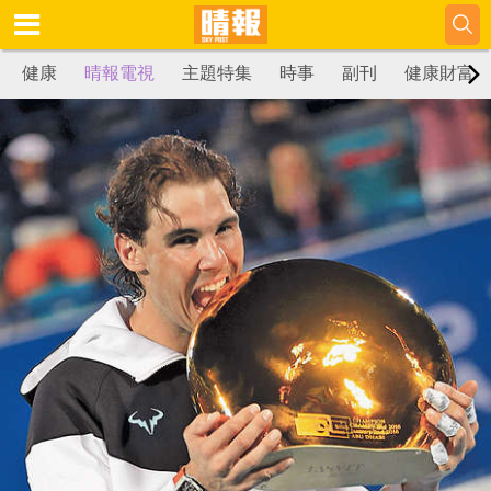
健康
晴報電視
主題特集
時事
副刊
健康財富