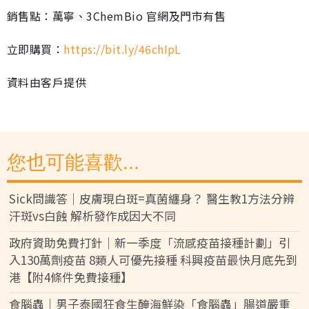
銷售點：萬寧、3ChemBio 官網及門市有售
立即購買：
https://bit.ly/46chIpL
資料由客戶提供
您也可能喜歡...
Sick問識答｜皮膚現白斑=真菌纏身？ 醫生教1方法分辨
汗斑vs白蝕 解析發作成因大不同
政府資助免費打針｜新一季度「流感疫苗接種計劃」引
入130萬劑疫苗 8類人可優先接種 科興疫苗最快月底先到
港【附4條件免費接種】
食腦蟲｜男子泰國狂食生醃海鮮染「食腦蟲」腸道嚴重