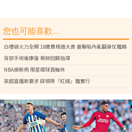
您也可能喜歡...
白禮頓火力全開 18歲費格遜大勇 曼聯陷內亂翻身仗難踢
背部手術後康復 哥帥回歸指揮
NBA頒新例 限星級球員輪休
英超直播新要求 踩領隊「紅綫」難實行