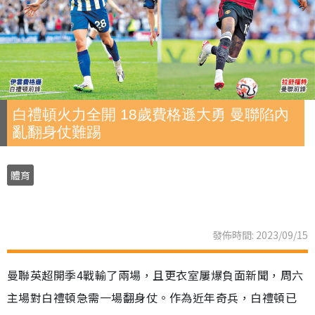
白禮頓火力全開 18歲費格遜大勇 曼聯陷內
亂翻身仗難踢
體育
發佈時間: 2023/09/15
曼聯英超開季4戰輸了兩場，且更衣室屢爆負面新聞，周六
主場對白禮頓急需一場翻身仗。作為近年奇兵，白禮頓已