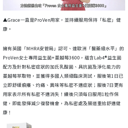
▲Grace一直是ProVen用家，並持續服用保持「私密」健
康。
擁有英國「MHRA安管局」認可、達歐洲「醫藥級水平」的
ProVen女士專用益生菌+蔓越莓3600，蘊含Lab4®益生菌
配方及針對私密症狀的加氏乳酸菌、具抗菌及淨化能力的
蔓越莓萃取物，並獲得多國人類級臨床測試，服後第1日已
立即舒緩痕癢、灼痛、異味等私密不適症狀；服後7日更有
用家表示所有私密不適消失！續後只須每日服用1粒作保
健，即能發揮減少復發機會，為私密處及腸道重拾舒適健
康！