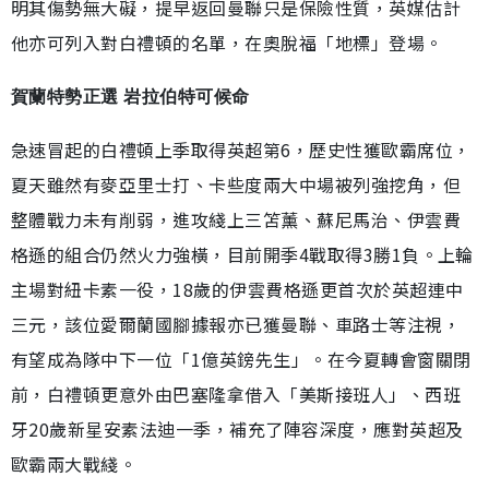
明其傷勢無大礙，提早返回曼聯只是保險性質，英媒估計
他亦可列入對白禮頓的名單，在奧脫福「地標」登場。
賀蘭特勢正選 岩拉伯特可候命
急速冒起的白禮頓上季取得英超第6，歷史性獲歐霸席位，
夏天雖然有麥亞里士打、卡些度兩大中場被列強挖角，但
整體戰力未有削弱，進攻綫上三笘薰、蘇尼馬治、伊雲費
格遜的組合仍然火力強橫，目前開季4戰取得3勝1負。上輪
主場對紐卡素一役，18歲的伊雲費格遜更首次於英超連中
三元，該位愛爾蘭國腳據報亦已獲曼聯、車路士等注視，
有望成為隊中下一位「1億英鎊先生」。在今夏轉會窗關閉
前，白禮頓更意外由巴塞隆拿借入「美斯接班人」、西班
牙20歲新星安素法迪一季，補充了陣容深度，應對英超及
歐霸兩大戰綫。