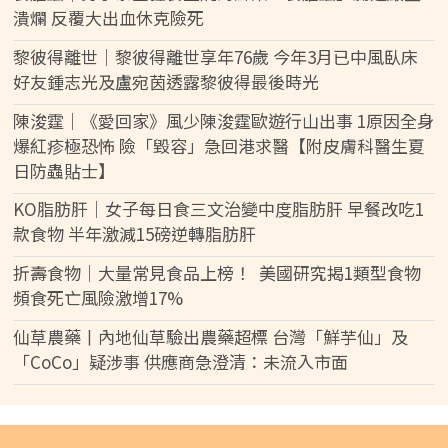
潰爛 反覆大出血休克險死
黎彼得離世｜黎彼得離世享年76歲 今年3月已中風臥床
好友鍾志光及盧宛茵透露黎彼得最後時光
陳浚霆｜《愛回家》風少陳浚霆歐遊行山出事 1原因全身
爆紅疹極恐怖 險「毀容」急回港求醫【附皮膚科醫生夏
日防蟲貼士】
KO脂肪肝｜女子每日食三文治變中度脂肪肝 早餐改吃1
款食物 半年激減15磅逆轉脂肪肝
折壽食物｜大量常見食品上榜！ 美國研究揭1類型食物
頻食死亡風險激增17%
仙草農藥丨內地仙草驗出農藥超標 台灣「鮮芋仙」及
「CoCo」疑涉事 供應商急澄清：未流入市面