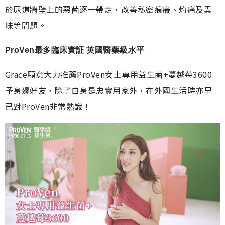
於尿道牆壁上的惡菌逐一帶走，改善私密痕癢、灼痛及異
味等問題。
ProVen最多臨床實証 英國醫藥級水平
Grace願意大力推薦ProVen女士專用益生菌+蔓越莓3600
予身邊好友，除了自身是忠實用家外，在外國生活時亦早
已對ProVen非常熟識！