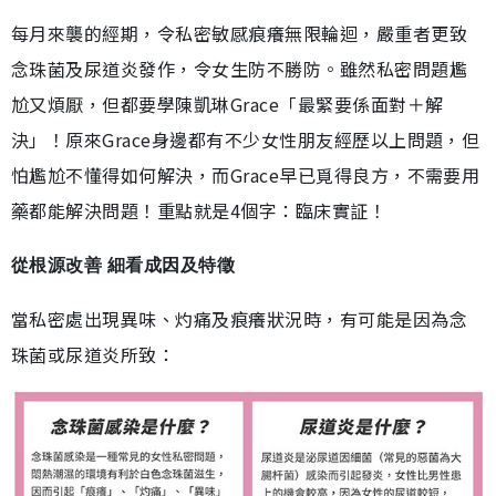
每月來襲的經期，令私密敏感痕癢無限輪迴，嚴重者更致
念珠菌及尿道炎發作，令女生防不勝防。雖然私密問題尷
尬又煩厭，但都要學陳凱琳Grace「最緊要係面對＋解
決」！原來Grace身邊都有不少女性朋友經歷以上問題，但
怕尷尬不懂得如何解決，而Grace早已覓得良方，不需要用
藥都能解決問題！重點就是4個字：臨床實証！
從根源改善 細看成因及特徵
當私密處出現異味、灼痛及痕癢狀況時，有可能是因為念
珠菌或尿道炎所致：