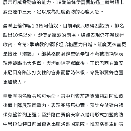
展示可威脅勁旅的能力，18歲前鋒伊雲費格遜上輪對紐卡
素更連中三元，足以成為紅魔後防的心腹大患。
曼聯上輪作客1:3負阿仙奴，目前4戰只取得2勝2負，排名
跌出10名以外，即使是贏波的兩場，總體表現仍不獲球迷
收貨，令第2季執教的領隊坦哈格壓力日增。紅魔更衣室更
是接連「爆鑊」，繼英格蘭翼鋒查頓辛祖不滿被指操練表
現差被踢出大名單，與坦帥隔空罵戰後，正選巴西右翼安
東尼因身陷涉打女性的官非而暫時休假，令曼聯翼鋒位置
更加缺人。
幸曼聯兩名新兵均可候命，其中丹麥前鋒賀蘭特對阿仙奴
後備上陣展現衝擊力，表現完勝馬迪爾，預計今仗對白禮
頓有望首列正選；至於剛由費倫天拿以借用形式加盟的防
中岩拉伯特日前因傷退出摩洛哥國家隊，惟摩洛哥主帥表