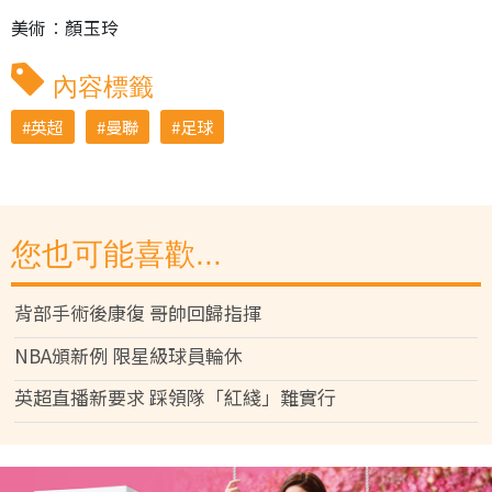
美術︰顏玉玲
內容標籤
英超
曼聯
足球
您也可能喜歡...
背部手術後康復 哥帥回歸指揮
NBA頒新例 限星級球員輪休
英超直播新要求 踩領隊「紅綫」難實行