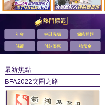
年金
金融機構
保險種類
儲蓄
付款優惠
強積金
最新焦點
BFA2022突圍之路