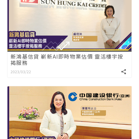
新鴻基信貸 嶄新AI即時物業估價 靈活樓宇按
揭服務
2023/03/22