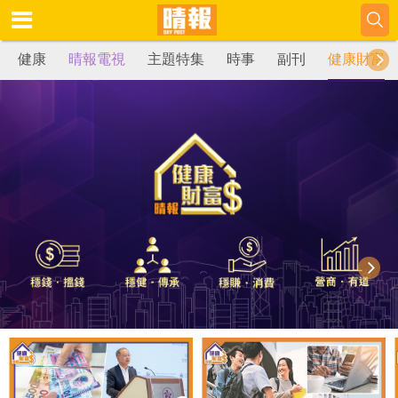
健康
晴報電視
主題特集
時事
副刊
健康財富