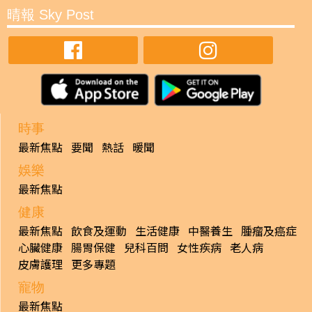
晴報 Sky Post
時事
最新焦點
要聞
熱話
暖聞
娛樂
最新焦點
健康
最新焦點
飲食及運動
生活健康
中醫養生
腫瘤及癌症
心臟健康
腸胃保健
兒科百問
女性疾病
老人病
皮膚護理
更多專題
寵物
最新焦點