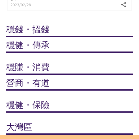
到
2023/02/28
穩錢・搵錢
穩健・傳承
穩賺・消費
營商・有道
穩健・保險
大灣區