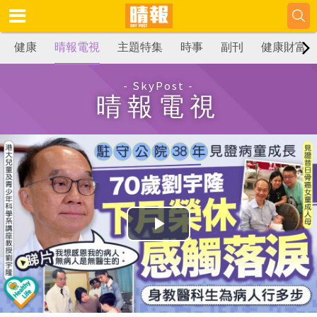
健康
晴報電視
主題特集
時事
副刊
健康財富
- SkyPost -
晴報電視
播
放
影