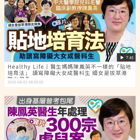
7:45
Healthy Life丨醫生媽媽陳鳳英不一樣的「貼地
培育法」 讀寫障礙大女成醫科生 細女是拔萃港
隊女飛魚
2026-08-02 08:00:00