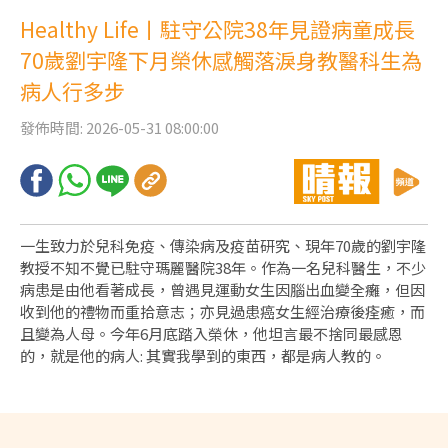
片
Healthy Life丨駐守公院38年見證病童成長
70歲劉宇隆下月榮休感觸落淚身教醫科生為
病人行多步
發佈時間: 2026-05-31 08:00:00
一生致力於兒科免疫、傳染病及疫苗研究、現年70歲的劉宇隆
教授不知不覺已駐守瑪麗醫院38年。作為一名兒科醫生，不少
病患是由他看著成長，曾遇見運動女生因腦出血變全癱，但因
收到他的禮物而重拾意志；亦見過患癌女生經治療後痊癒，而
且變為人母。今年6月底踏入榮休，他坦言最不捨同最感恩
的，就是他的病人: 其實我學到的東西，都是病人教的。