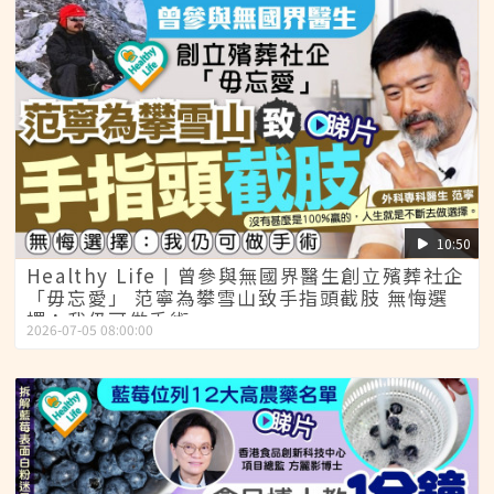
10:50
Healthy Life丨曾參與無國界醫生創立殯葬社企
「毋忘愛」 范寧為攀雪山致手指頭截肢 無悔選
擇：我仍可做手術
2026-07-05 08:00:00