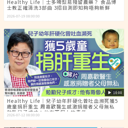
Healthy Life｜士多啤梨易殘留農藥？ 食品博
士教正確清洗3部曲 3招目測即知夠唔夠新鮮
2026-07-19 08:00:00
10:00
Healthy Life｜兒子幼年肝硬化曾吐血瀕死獲5
歲童捐肝重生 周嘉歡醫生感激捐贈者父母無私
勉勵兒子成才：他有兩個人的責任
2026-07-12 08:00:00