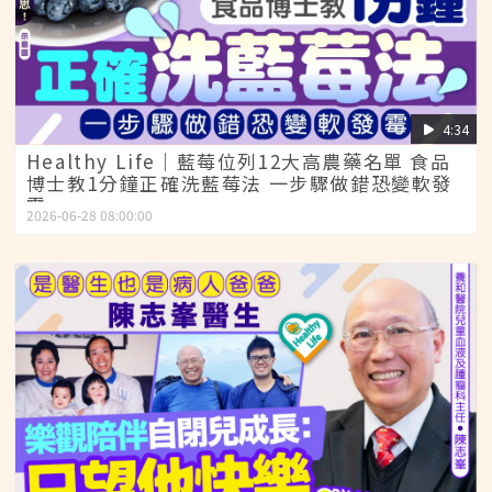
4:34
Healthy Life｜藍莓位列12大高農藥名單 食品
博士教1分鐘正確洗藍莓法 一步驟做錯恐變軟發
霉
2026-06-28 08:00:00