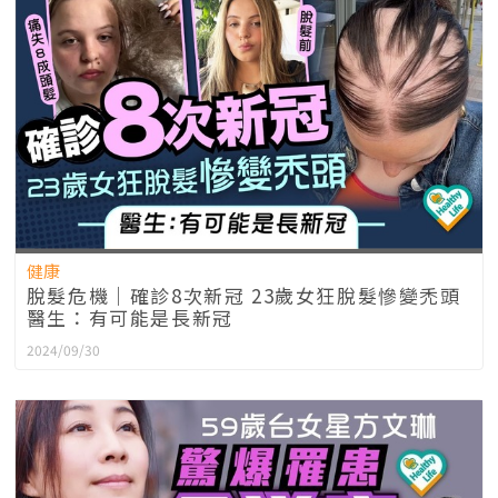
健康
脫髮危機｜確診8次新冠 23歲女狂脫髮慘變禿頭
醫生：有可能是長新冠
2024/09/30