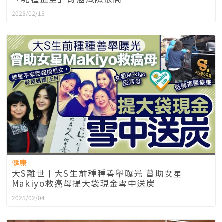
2025/02/15
健康
大S離世丨大S生前種種善舉曝光 曾助女星
Makiyo救癌母提大袋現金雪中送炭
2025/02/04