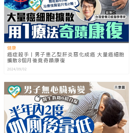
健康
癌症殺手丨男子患乙型肝炎惡化成癌 大量癌細胞
擴散8個月後竟奇蹟康復
2024/09/02