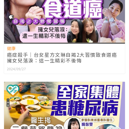
健康
癌症殺手｜台女星方文琳自揭2大習慣致食道癌
擁女兒落淚：這一生精彩不後悔
2024/09/27