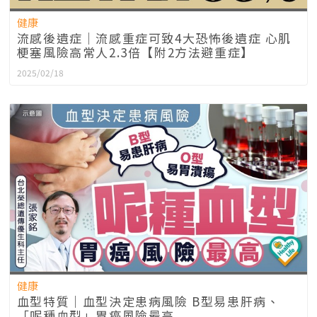
健康
流感後遺症｜流感重症可致4大恐怖後遺症 心肌
梗塞風險高常人2.3倍【附2方法避重症】
2025/02/18
健康
血型特質｜血型決定患病風險 B型易患肝病、
「呢種血型」胃癌風險最高