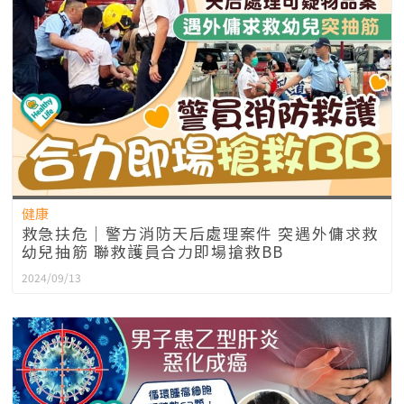
健康
救急扶危｜警方消防天后處理案件 突遇外傭求救
幼兒抽筋 聯救護員合力即場搶救BB
2024/09/13