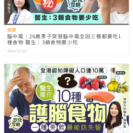
健康
腦中風｜26歲男子突發腦中風全因三餐都要吃1
種食物 醫生：3類食物要少吃
2024/12/10