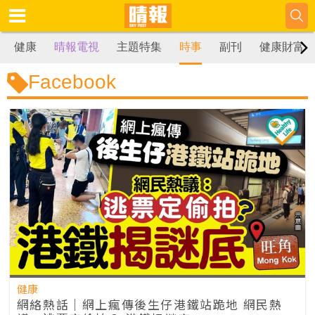
健康
晴報電視
主題特集
時事
副刊
健康財富
Facebook
健康
網絡熱話｜網上瘋傳後生仔港鐵站跪地 網民熱