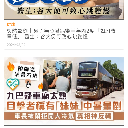
健康
突然暈倒｜男子無心臟病變半年內2度「如廁後
暈低」 醫生：谷大便可致心跳變慢
2024/08/30