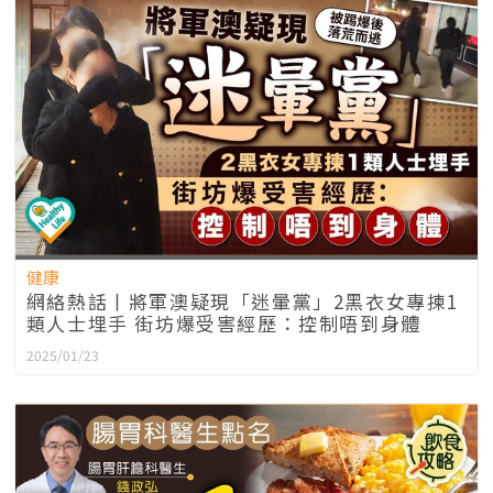
健康
網絡熱話丨將軍澳疑現「迷暈黨」2黑衣女專揀1
類人士埋手 街坊爆受害經歷：控制唔到身體
2025/01/23