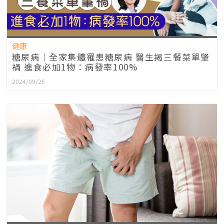
健康
糖尿病｜全家集體罹患糖尿病 醫生揭三餐菜單肇
禍 進食必加1物：病發率100%
2024/09/25