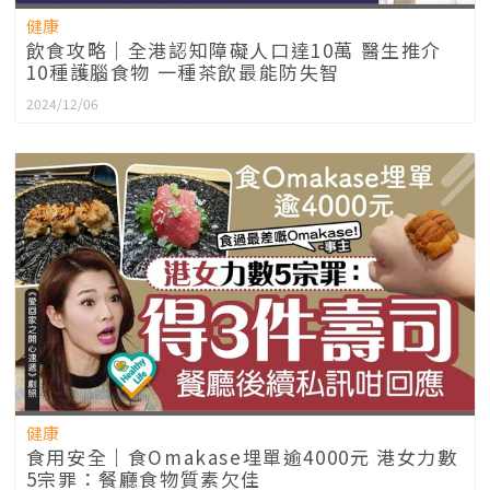
健康
飲食攻略｜全港認知障礙人口達10萬 醫生推介
10種護腦食物 一種茶飲最能防失智
2024/12/06
健康
食用安全｜食Omakase埋單逾4000元 港女力數
5宗罪：餐廳食物質素欠佳