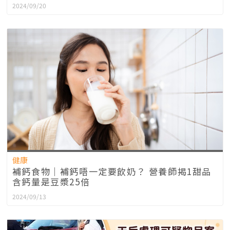
2024/09/20
健康
補鈣食物｜補鈣唔一定要飲奶？ 營養師揭1甜品
含鈣量是豆漿25倍
2024/09/13