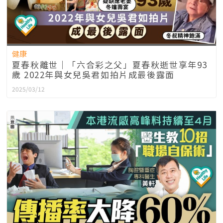
健康
夏春秋離世｜「六合彩之父」夏春秋逝世享年93
歲 2022年與女兒吳君如拍片成最後露面
2025/03/12