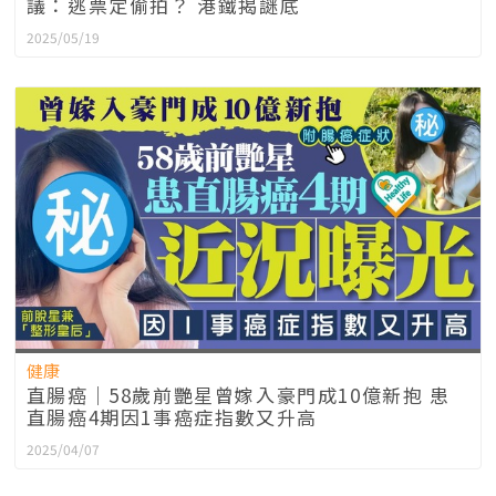
議：逃票定偷拍？ 港鐵揭謎底
2025/05/19
健康
直腸癌｜58歲前艷星曾嫁入豪門成10億新抱 患
直腸癌4期因1事癌症指數又升高
2025/04/07