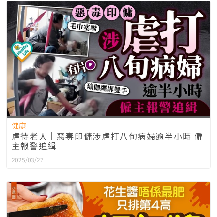
健康
虐待老人｜惡毒印傭涉虐打八旬病婦逾半小時 僱
主報警追緝
2025/03/27