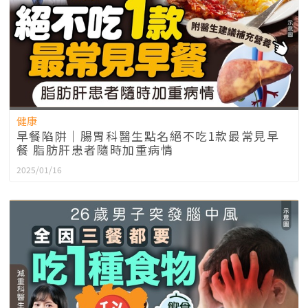
健康
早餐陷阱｜腸胃科醫生點名絕不吃1款最常見早
餐 脂肪肝患者隨時加重病情
2025/01/16