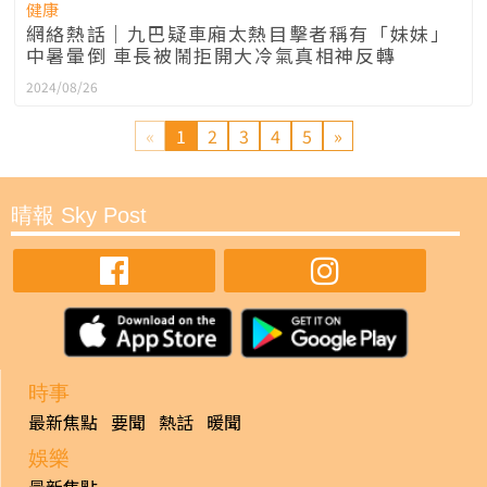
健康
網絡熱話｜九巴疑車廂太熱目擊者稱有「妹妹」
中暑暈倒 車長被鬧拒開大冷氣真相神反轉
2024/08/26
«
1
2
3
4
5
»
晴報 Sky Post
時事
最新焦點
要聞
熱話
暖聞
娛樂