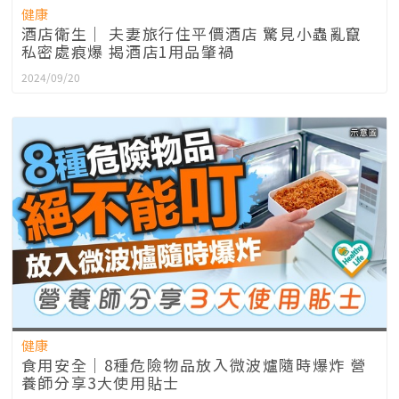
健康
酒店衛生｜ 夫妻旅行住平價酒店 驚見小蟲亂竄
私密處痕爆 揭酒店1用品肇禍
2024/09/20
健康
食用安全｜8種危險物品放入微波爐隨時爆炸 營
養師分享3大使用貼士