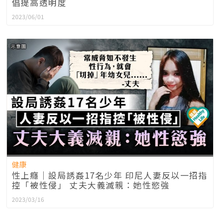
倡提高透明度
2023/06/01
健康
性上癮｜設局誘姦17名少年 印尼人妻反以一招指
控「被性侵」 丈夫大義滅親：她性慾強
2023/03/16