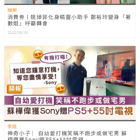
娛樂
消費劵丨姚焯菲化身精靈小助手 鄭裕玲變身「著
數姐」呼籲轉會
2022/06/16
家庭
神奇小子 ︳自幼愛打機笑稱不跑步或做宅男 蘇
樺偉獲Sony贈PS5+55吋電視