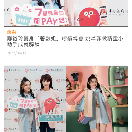
娛樂
鄭裕玲變身「著數姐」呼籲轉會 姚焯菲做精靈小
助手成就解鎖
2022/06/17