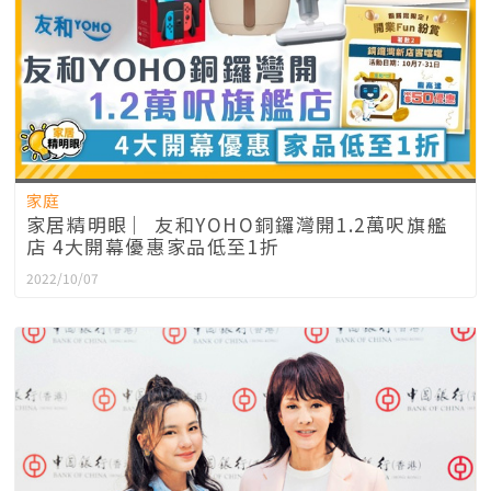
家庭
家居精明眼 ︳友和YOHO銅鑼灣開1.2萬呎旗艦
店 4大開幕優惠家品低至1折
2022/10/07