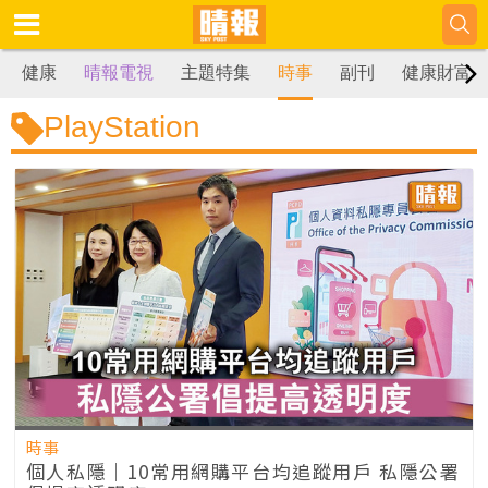
健康
晴報電視
主題特集
時事
副刊
健康財富
PlayStation
時事
個人私隱｜10常用網購平台均追蹤用戶 私隱公署