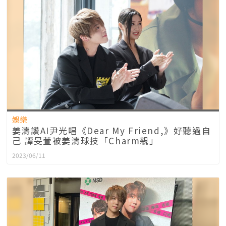
娛樂
姜濤讚AI尹光唱《Dear My Friend,》好聽過自
己 譚旻萱被姜濤球技「Charm親」
2023/06/11