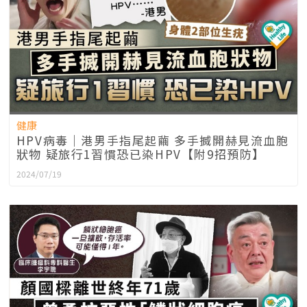
健康
HPV病毒｜港男手指尾起繭 多手搣開赫見流血胞
狀物 疑旅行1習慣恐已染HPV【附9招預防】
2024/07/19