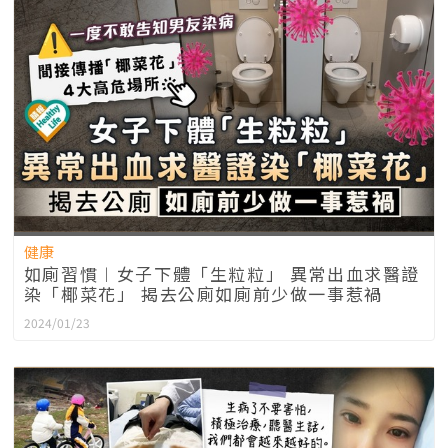
健康
如廁習慣︱女子下體「生粒粒」 異常出血求醫證
染「椰菜花」 揭去公廁如廁前少做一事惹禍
2024/01/23