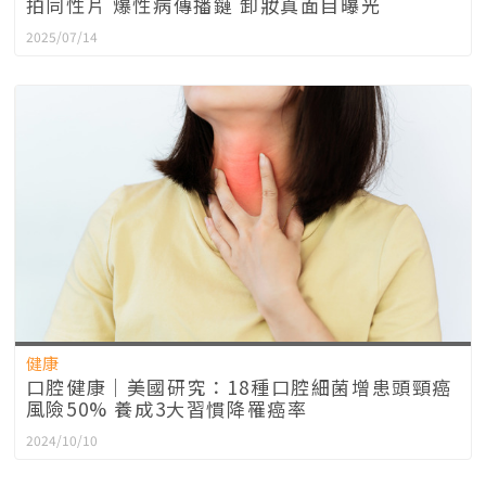
拍同性片 爆性病傳播鏈 卸妝真面目曝光
2025/07/14
健康
口腔健康｜美國研究：18種口腔細菌增患頭頸癌
風險50% 養成3大習慣降罹癌率
2024/10/10