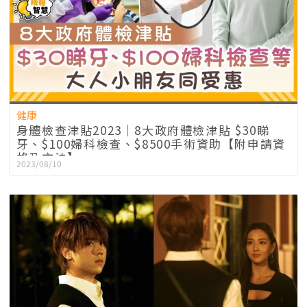
健康
身體檢查津貼2023｜8大政府體檢津貼 $30睇
牙、$100婦科檢查、$8500手術資助【附申請資
格及方法】
2023/08/10