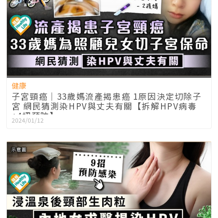
健康
子宮頸癌｜33歲媽流產揭患癌 1原因決定切除子
宮 網民猜測染HPV與丈夫有關【拆解HPV病毒
+4招預防】
2024/01/12