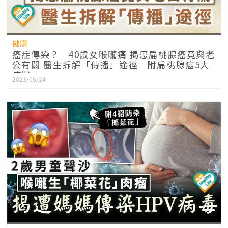
健康
癌症傳染？｜40歲女喉嚨痛 揭患扁桃腺癌竟與老
公有關 醫生拆解「傳播」途徑｜附扁桃腺癌5大
症狀
2023/05/24