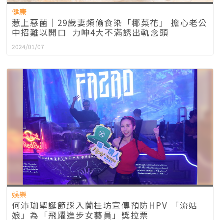
健康
惹上惡菌｜29歲妻頻偷食染「椰菜花」 擔心老公
中招難以開口 力呻4大不滿誘出軌念頭
2024/01/07
娛樂
何沛珈聖誕節踩入蘭桂坊宣傳預防HPV 「流姑
娘」為「飛躍進步女藝員」獎拉票