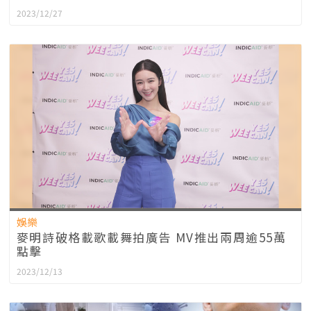
2023/12/27
娛樂
麥明詩破格載歌載舞拍廣告 MV推出兩周逾55萬
點擊
2023/12/13