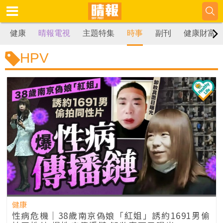
健康
晴報電視
主題特集
時事
副刊
健康財富
HPV
健康
性病危機｜38歲南京偽娘「紅姐」誘約1691男偷