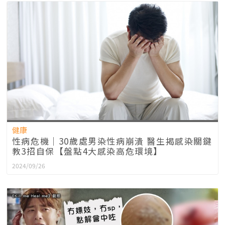
健康
性病危機｜30歲處男染性病崩潰 醫生揭感染關鍵
教3招自保【盤點4大感染高危環境】
2024/09/26