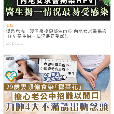
健康
溫泉危機｜浸溫泉後頸部生肉粒 內地女求醫揭染
HPV 醫生揭一情況最易受感染
2024/01/11