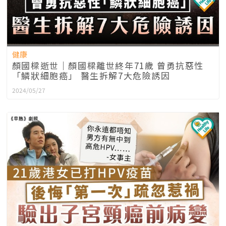
健康
顏國樑逝世｜顏國樑離世終年71歲 曾勇抗惡性
「鱗狀細胞癌」 醫生拆解7大危險誘因
2024/05/27