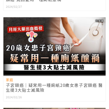
2024/02/27
家庭
子宮頸癌｜疑常用一種廁紙20歲女患子宮頸癌 醫
生提3大貼士減風險
2024/02/26