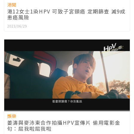
港聞
港12女士1染HPV 可致子宮頸癌 定期篩查 減9成
患癌風險
2023/06/29
娛樂
姜濤與麥沛東合作拍攝HPV宣傳片 偷用電影金
句：屈我啦屈我啦