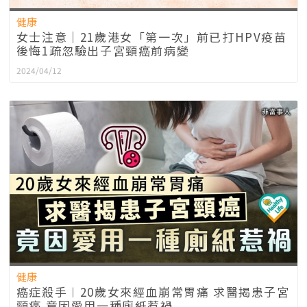
健康
女士注意｜21歲港女「第一次」前已打HPV疫苗
後悔1疏忽驗出子宮頸癌前病變
2024/04/12
健康
癌症殺手︱20歲女來經血崩常胃痛 求醫揭患子宮
頸癌 竟因愛用一種廁紙惹禍