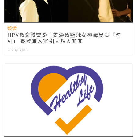
娛樂
HPV教育微電影 | 姜濤遭籃球女神譚旻萱「勾
引」 邀登堂入室引人想入非非
2023/07/03