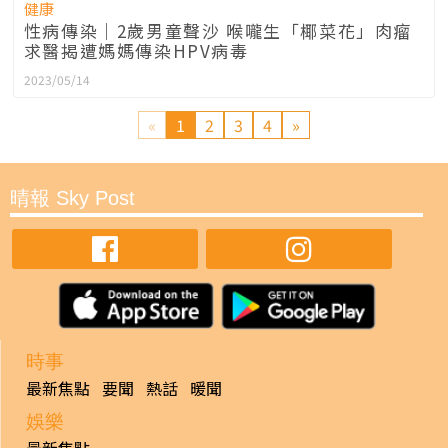
健康
性病傳染｜2歲男童聲沙 喉嚨生「椰菜花」肉瘤
求醫揭遭媽媽傳染HPV病毒
2023/05/14
«
1
2
3
4
»
晴報 Sky Post
時事
最新焦點
要聞
熱話
暖聞
娛樂