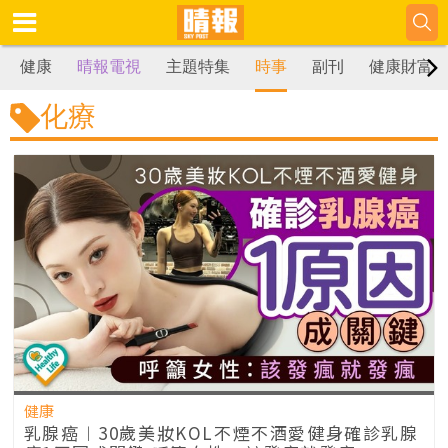
健康
晴報電視
主題特集
時事
副刊
健康財富
化療
健康
乳腺癌︱30歲美妝KOL不煙不酒愛健身確診乳腺