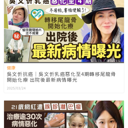
健康
吳文忻抗癌｜吳文忻乳癌惡化至4期轉移尾龍骨
開始化療 出院後最新病情曝光
2025/03/24