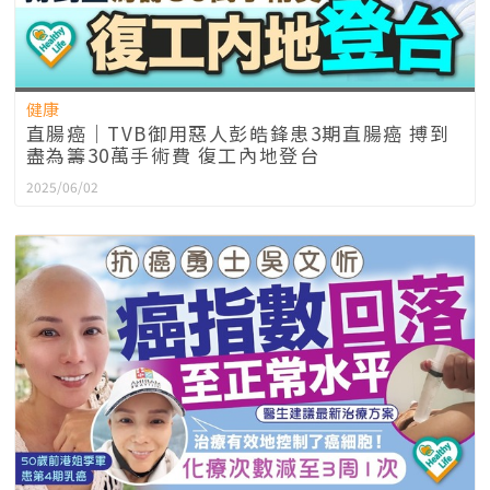
健康
直腸癌｜TVB御用惡人彭皓鋒患3期直腸癌 搏到
盡為籌30萬手術費 復工內地登台
2025/06/02