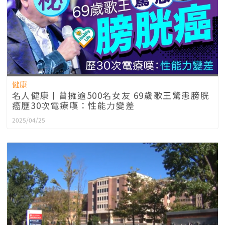
健康
名人健康丨曾擁逾500名女友 69歲歌王驚患膀胱
癌歷30次電療嘆：性能力變差
2025/04/25