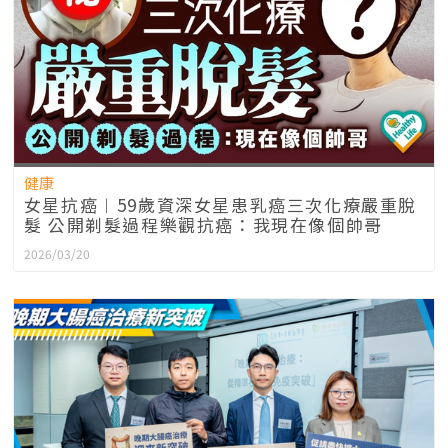
健康
女星抗癌︱59歲資深女星患乳癌三次化療嚴重脫
髮 公開剃髮過程樂觀抗癌：我現在像個帥哥
2026/03/20