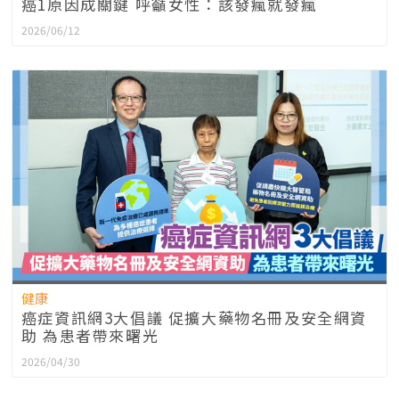
癌1原因成關鍵 呼籲女性：該發瘋就發瘋
2026/06/12
健康
癌症資訊網3大倡議 促擴大藥物名冊及安全網資
助 為患者帶來曙光
2026/04/30