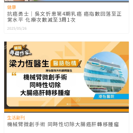
健康
抗癌勇士｜吳文忻患第4期乳癌 癌指數回落至正
常水平 化療次數減至3周1次
2025/05/26
生活副刊
機械臂微創手術 同時性切除大腸癌肝轉移腫瘤