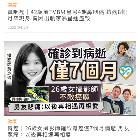
健康
鼻咽癌｜42歲前TVB男星患4期鼻咽癌 抗癌8個
月罕現身 曾因出軌家暴星途盡毀
2025/04/14
健康
胃癌｜26歲女攝影師確診胃癌僅7個月病逝 男友
悲痛：以後再相遇再相愛