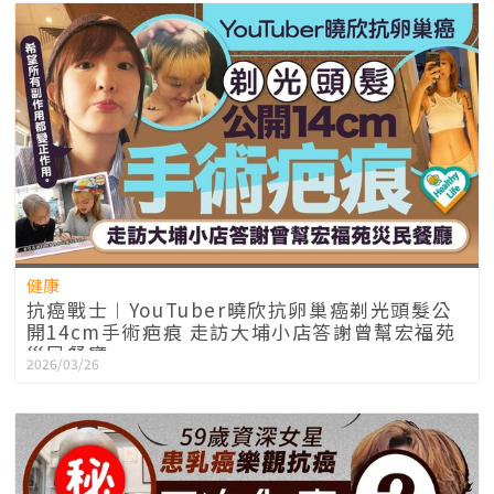
健康
抗癌戰士︱YouTuber曉欣抗卵巢癌剃光頭髮公
開14cm手術疤痕 走訪大埔小店答謝曾幫宏福苑
災民餐廳
2026/03/26