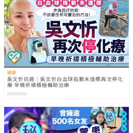
健康
吳文忻抗癌｜吳文忻白血球指數未達標再次停化
療 早晚祈禱積極輔助治療
2025/05/02