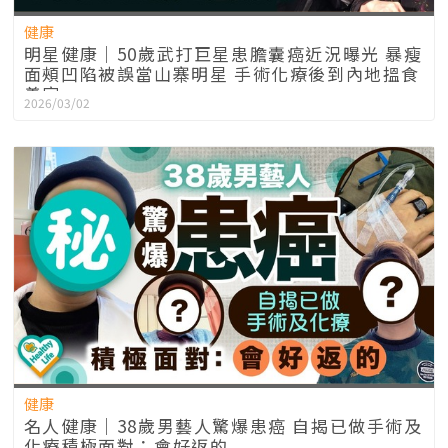
健康
明星健康｜50歲武打巨星患膽囊癌近況曝光 暴瘦
面頰凹陷被誤當山寨明星 手術化療後到內地搵食
養家
2026/03/02
健康
名人健康｜38歲男藝人驚爆患癌 自揭已做手術及
化療積極面對：會好返的