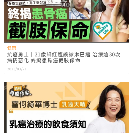
健康
抗癌勇士｜21歲網紅遭誤診淋巴瘤 治療逾30次
病情惡化 終揭患骨癌截肢保命
2025/03/21