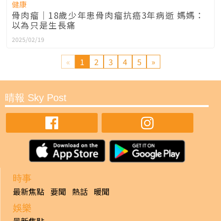
健康
骨肉瘤｜18歲少年患骨肉瘤抗癌3年病逝 媽媽：
以為只是生長痛
2025/02/19
«
1
2
3
4
5
»
晴報 Sky Post
時事
最新焦點
要聞
熱話
暖聞
娛樂