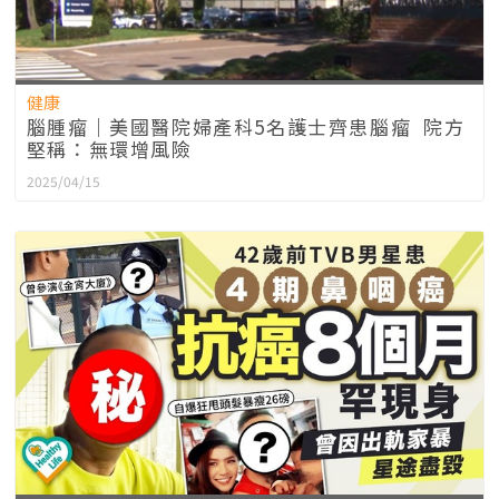
健康
腦腫瘤｜美國醫院婦產科5名護士齊患腦瘤 院方
堅稱：無環增風險
2025/04/15