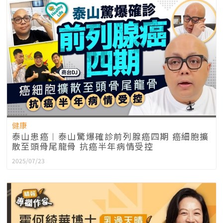
健康
泰山患癌︱泰山驚爆確診前列腺癌四期 癌細胞擴
散至頭骨尾龍骨 抗癌半年病情受控
2025/07/23