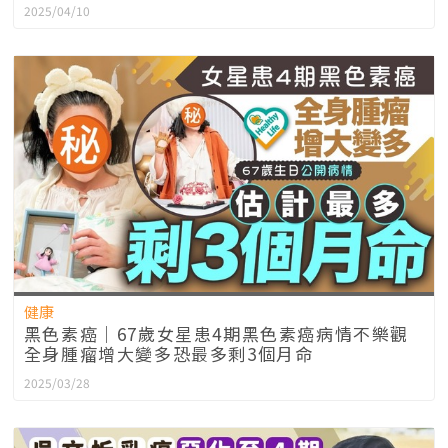
2025/04/10
健康
黑色素癌｜67歲女星患4期黑色素癌病情不樂觀
全身腫瘤增大變多恐最多剩3個月命
2025/03/28