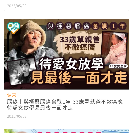
2025/05/09
健康
腦癌｜與極惡腦癌奮戰1年 33歲單親爸不敵癌魔
待愛女放學見最後一面才走
2025/05/08