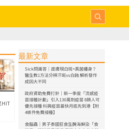
最新文章
Sick問識答｜皮膚現白斑=真菌纏身？
醫生教1方法分辨汗斑vs白蝕 解析發作
成因大不同
政府資助免費打針｜新一季度「流感疫
苗接種計劃」引入130萬劑疫苗 8類人可
HIT
優先接種 科興疫苗最快月底先到港【附
4條件免費接種】
食腦蟲｜男子泰國狂食生醃海鮮染「食