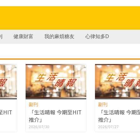
刊
健康財富
我的麻煩糖友
心律知多D
副刊
副刊
HIT
「生活晴報 今期至HIT
「生活晴報 今期至
推介」
推介」
2026/07/30
2026/07/27