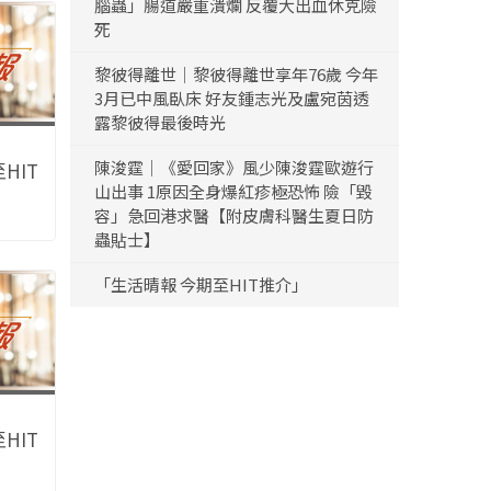
腦蟲」腸道嚴重潰爛 反覆大出血休克險
死
黎彼得離世｜黎彼得離世享年76歲 今年
3月已中風臥床 好友鍾志光及盧宛茵透
露黎彼得最後時光
陳浚霆｜《愛回家》風少陳浚霆歐遊行
HIT
山出事 1原因全身爆紅疹極恐怖 險「毀
容」急回港求醫【附皮膚科醫生夏日防
蟲貼士】
「生活晴報 今期至HIT推介」
HIT