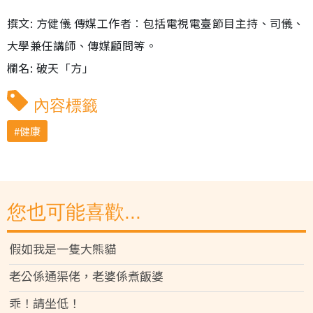
撰文: 方健儀 傳媒工作者︰包括電視電臺節目主持、司儀、
大學兼任講師、傳媒顧問等。
欄名: 破天「方」
內容標籤
健康
您也可能喜歡...
假如我是一隻大熊貓
老公係通渠佬，老婆係煮飯婆
乖！請坐低！