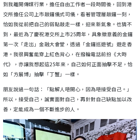
到我離開傳媒行業，擔任自由工作者一段時間後，回到港
交所擔任公司上市敲鑼儀式司儀，看著管理層敲鑼一刻，
恰如我從前把自己的弱點敲走一樣，迎來新氣象。也猜不
到，最近為了慶祝港交所上市25周年，具象徵意義的金鑼
第一次「走出」金融大會堂，透過「金鑼巡遊號」遊走香
港。我很興奮能穿上紅色背心，在撥輪電話前扮《大時
代》，亦讓我想起這25年來，自己如何正面抽擊不足，恰
如「方展博」抽擊「丁蟹」一樣。
朋友說過一句話：「點解人唔開心，因為唔接受自己。」
所以，接受自己，誠實面對自己，再針對自己缺點加以改
善，定能成為一個不斷進步的人。