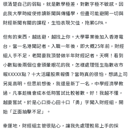
很清楚自己的弱點，就是數學極差，對數字極不敏感。因
此我大學時縱使修讀新聞與傳播學，但盡可能避開一切與
財經新聞有關的課程，生怕表現欠佳，拖累GPA。
但有的東西，越逃避，越找上你。大學畢業後加入香港電
台，當一名港聞記者。入職一年後，即大概25年前，財經
組人手不足，老闆要我頂替做半年財經記者。天啊！看到
小數點後兩個位會頭暈眼花的我，怎樣處理恆生指數收市
報XXXXX點？十大活躍股票報價？當時真的很怕，想請上司
另覓高明。但思前想後，我還是新丁一名，中學經濟學教
過，凡事趁機會成本低時嘗試比較著數。好！我越不懂，
越要嘗試。於是心口掛心田十口「勇」字闖入財經組，開
始「正面抽擊不足」。
幸運地，財經組主管很貼心，讓我先處理較易上手的採