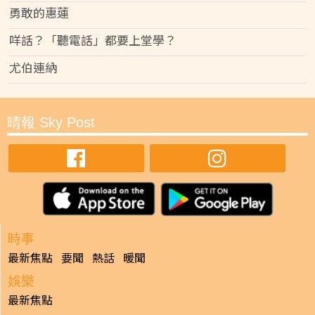
勇敢的惠蓮
咩話？「聽電話」都要上堂學？
尤伯連納
晴報 Sky Post
時事
最新焦點
要聞
熱話
暖聞
娛樂
最新焦點