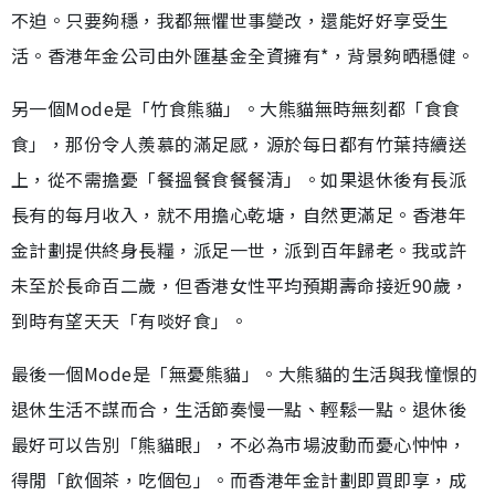
不迫。只要夠穩，我都無懼世事變改，還能好好享受生
活。香港年金公司由外匯基金全資擁有*，背景夠晒穩健。
另一個Mode是「竹食熊貓」。大熊貓無時無刻都「食食
食」，那份令人羨慕的滿足感，源於每日都有竹葉持續送
上，從不需擔憂「餐搵餐食餐餐清」。如果退休後有長派
長有的每月收入，就不用擔心乾塘，自然更滿足。香港年
金計劃提供終身長糧，派足一世，派到百年歸老。我或許
未至於長命百二歲，但香港女性平均預期壽命接近90歲，
到時有望天天「有啖好食」。
最後一個Mode是「無憂熊貓」。大熊貓的生活與我憧憬的
退休生活不謀而合，生活節奏慢一點、輕鬆一點。退休後
最好可以告別「熊貓眼」，不必為市場波動而憂心忡忡，
得閒「飲個茶，吃個包」。而香港年金計劃即買即享，成