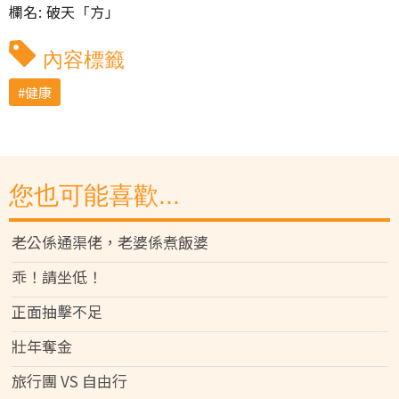
欄名: 破天「方」
內容標籤
健康
您也可能喜歡...
老公係通渠佬，老婆係煮飯婆
乖！請坐低！
正面抽擊不足
壯年奪金
旅行團 VS 自由行