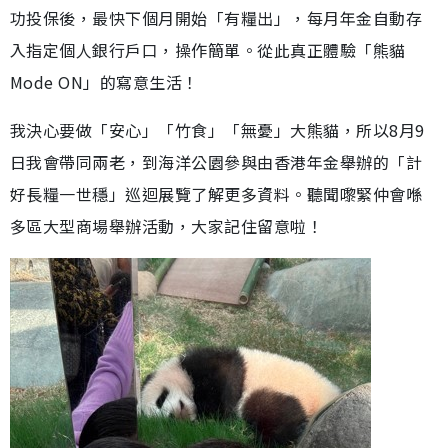
功投保後，最快下個月開始「有糧出」，每月年金自動存
入指定個人銀行戶口，操作簡單。從此真正體驗「熊貓
Mode ON」的寫意生活！
我決心要做「安心」「竹食」「無憂」大熊貓，所以8月9
日我會帶同兩老，到海洋公園參與由香港年金舉辦的「計
好長糧一世穩」巡迴展覽了解更多資料。聽聞嚟緊仲會喺
多區大型商場舉辦活動，大家記住留意啦！