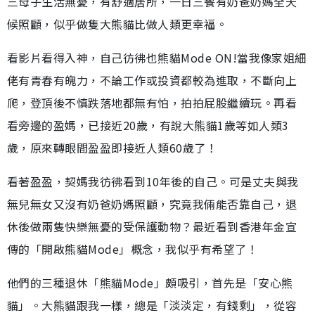
三母子生活無憂，有舒適居所，一日三餐有奶爸奶媽全天
候照顧，似乎做隻大熊貓比做人類更幸福。
看影片看得入神，自己彷彿也熊貓Mode ON!當我像家姐細
佬有青春有魄力，不論工作或投資都較為進取，不斷向上
爬，登頂後不慎跌落地都無有怕，拍拍屁股繼續玩。再看
看旁邊的盈媽，已接近20歲，有說大熊貓1歲等如人類3
歲，原來轉眼間盈盈即接近人類60歲了！
看著盈盈，契媽我彷彿看到10年後的自己。可是丈夫與我
無兒無女又沒有奶爸奶媽照顧，究竟我倆能否靠自己，退
休後做兩隻快樂無憂的受保護動物？最近看到香港年金宣
傳的「開啟熊貓Mode」概念，我似乎有希望了！
他們的三種退休「熊貓Mode」頗吸引，首先是「安心熊
貓」。大熊貓跟我一樣，總是「淡淡定，有錢剩」，從容