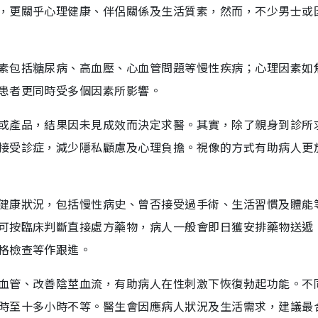
，更關乎心理健康、伴侶關係及生活質素，然而，不少男士或
素包括糖尿病、高血壓、心血管問題等慢性疾病；心理因素如
患者更同時受多個因素所影響。
或產品，結果因未見成效而決定求醫。其實，除了親身到診所
接受診症，減少隱私顧慮及心理負擔。視像的方式有助病人更
健康狀況，包括慢性病史、曾否接受過手術、生活習慣及體能
可按臨床判斷直接處方藥物，病人一般會即日獲安排藥物送遞
格檢查等作跟進。
血管、改善陰莖血流，有助病人在性刺激下恢復勃起功能。不
時至十多小時不等。醫生會因應病人狀況及生活需求，建議最