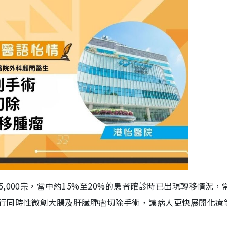
000宗，當中約15%至20%的患者確診時已出現轉移情況，
行同時性微創大腸及肝臟腫瘤切除手術，讓病人更快展開化療