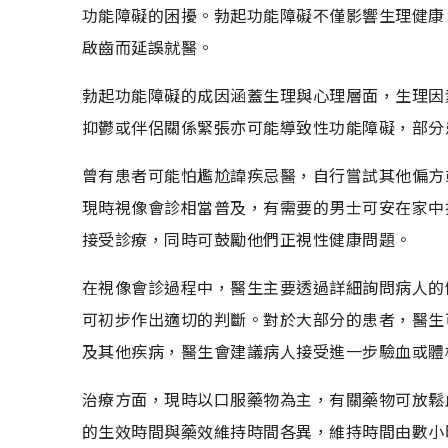
功能障礙的困擾。勃起功能障礙不僅影響生理健康
啟齒而延誤就醫。
勃起功能障礙的成因涵蓋生理與心理層面，生理因
抑鬱或伴侶關係緊張亦可能導致性功能障礙，部分
曾有患者可能怕尷尬諱疾忌醫，自行嘗試其他偏方
現時視像會診相當普及，有需要的男士可安在家中
接受診療，同時可鼓勵他們正視性健康問題。
在視像會診過程中，醫生主要透過詳細詢問病人的
可初步作出適切的判斷。對於大部分的患者，醫生
及其他疾病，醫生會建議病人接受進一步驗血或體
治療方面，現時以口服藥物為主，有關藥物可放鬆
的生效時間與藥效維持時間各異，維持時間由數小