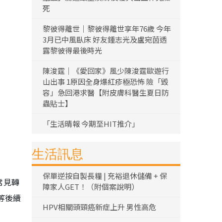
死
黎彼得離世｜黎彼得離世享年76歲 今年
3月已中風臥床 好友鍾志光及盧宛茵透
露黎彼得最後時光
陳浚霆｜《愛回家》風少陳浚霆歐遊行
山出事 1原因全身爆紅疹極恐怖 險「毀
容」急回港求醫【附皮膚科醫生夏日防
蟲貼士】
「生活晴報 今期至HIT推介」
生活訊息
保單逆按自製長糧 | 充裕退休儲備 + 保
常見轉
障家人GET！（附個案說明）
等後續
HPV相關頭頸癌新症上升 男性高危