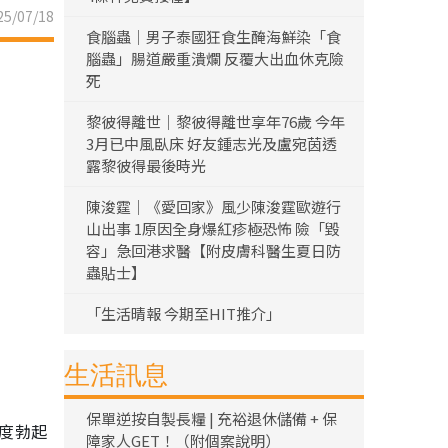
5/07/18
食腦蟲｜男子泰國狂食生醃海鮮染「食
腦蟲」腸道嚴重潰爛 反覆大出血休克險
死
黎彼得離世｜黎彼得離世享年76歲 今年
3月已中風臥床 好友鍾志光及盧宛茵透
露黎彼得最後時光
陳浚霆｜《愛回家》風少陳浚霆歐遊行
山出事 1原因全身爆紅疹極恐怖 險「毀
容」急回港求醫【附皮膚科醫生夏日防
蟲貼士】
「生活晴報 今期至HIT推介」
生活訊息
保單逆按自製長糧 | 充裕退休儲備 + 保
程度勃起
障家人GET！（附個案說明）