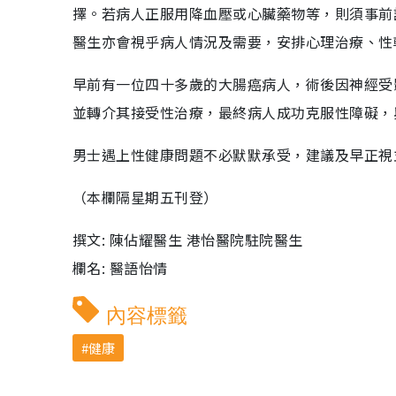
擇。若病人正服用降血壓或心臟藥物等，則須事前
醫生亦會視乎病人情況及需要，安排心理治療、性
早前有一位四十多歲的大腸癌病人，術後因神經受
並轉介其接受性治療，最終病人成功克服性障礙，
男士遇上性健康問題不必默默承受，建議及早正視
（本欄隔星期五刊登）
撰文: 陳佔耀醫生 港怡醫院駐院醫生
欄名: 醫語怡情
內容標籤
健康