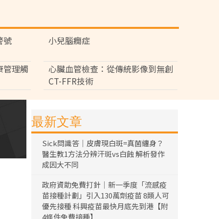
警號
小兒腦癇症
康管理觸
心臟血管檢查：從傳統影像到無創
CT-FFR技術
最新文章
Sick問識答｜皮膚現白斑=真菌纏身？
醫生教1方法分辨汗斑vs白蝕 解析發作
成因大不同
政府資助免費打針｜新一季度「流感疫
苗接種計劃」引入130萬劑疫苗 8類人可
優先接種 科興疫苗最快月底先到港【附
4條件免費接種】