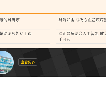
癢的蕁麻疹
鼾聲如雷 或為心血管疾病
輔助泌尿外科手術
遙距醫療結合人工智能 健
手可及
查看更多