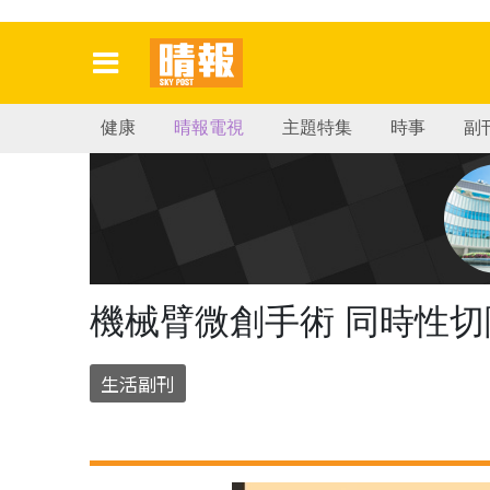
健康
晴報電視
主題特集
時事
副
機械臂微創手術 同時性
生活副刊