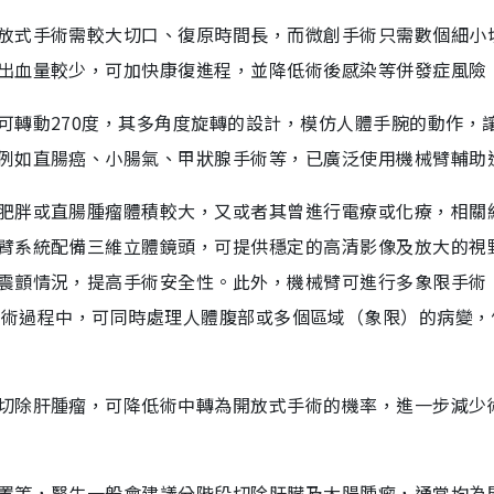
放式手術需較大切口、復原時間長，而微創手術只需數個細小
出血量較少，可加快康復進程，並降低術後感染等併發症風險
可轉動270度，其多角度旋轉的設計，模仿人體手腕的動作，
例如直腸癌、小腸氣、甲狀腺手術等，已廣泛使用機械臂輔助
肥胖或直腸腫瘤體積較大，又或者其曾進行電療或化療，相關
臂系統配備三維立體鏡頭，可提供穩定的高清影像及放大的視
震顫情況，提高手術安全性。此外，機械臂可進行多象限手術
是醫生在單一手術過程中，可同時處理人體腹部或多個區域（象限）的病變
切除肝腫瘤，可降低術中轉為開放式手術的機率，進一步減少
置等，醫生一般會建議分階段切除肝臟及大腸腫瘤，通常均為