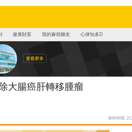
刊
健康財富
我的麻煩糖友
心律知多D
查看更多
切除大腸癌肝轉移腫瘤
發佈時間: 202