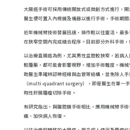
大腸癌手術可採用傳統開放式或微創方式進行，開
醫生便可置入內視鏡及儀器以進行手術，手術期間
近年機械臂技術發展迅速，操作較以往靈活，最多
在狹窄空間內完成縫合程序。目前部分外科手術，
以治療直腸癌為例，尤其男性盆腔較狹窄，若病人
較腫脹，都可能會影響視野，增加手術難度。機械
助醫生準確辨認神經線與血管等結構，並免除人手
（multi-quadrant surgery），即
時性肝腸腫瘤切除手術。
有研究指出，與腹腔鏡手術相比，應用機械臂手術
痛、加快病人恢復。
以往治療肝轉移的大腸癌，視乎病人情況及腫瘤位