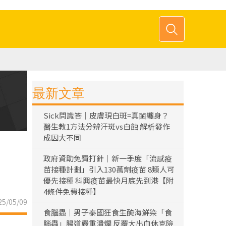
最新文章
Sick問識答｜皮膚現白斑=真菌纏身？
醫生教1方法分辨汗斑vs白蝕 解析發作
成因大不同
政府資助免費打針｜新一季度「流感疫
苗接種計劃」引入130萬劑疫苗 8類人可
優先接種 科興疫苗最快月底先到港【附
4條件免費接種】
5/05/09
食腦蟲｜男子泰國狂食生醃海鮮染「食
腦蟲」腸道嚴重潰爛 反覆大出血休克險