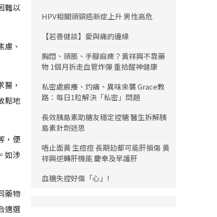
因難以
HPV相關頭頸癌新症上升 男性高危
【若善健談】愛與痛的邊緣
焦慮、
胸悶、頭脹、手腳麻痺？黃祥興不靠藥
物 1個月拆走血管炸彈 重拾醒神健康
求醫，
私密處痕癢、灼痛、異味來襲 Grace教
路：每日1粒解決「私密」問題
放鬆地
長效胰島素助糖友穩定控糖 醫生拆解胰
島素針劑迷思
等，便
唔止面黃 生痘痘 長期攰都可能肝損傷 黃
。如涉
祥興逆轉肝機能 慶幸及早護肝
血糖失控好傷「心」!
同藥物
合適選