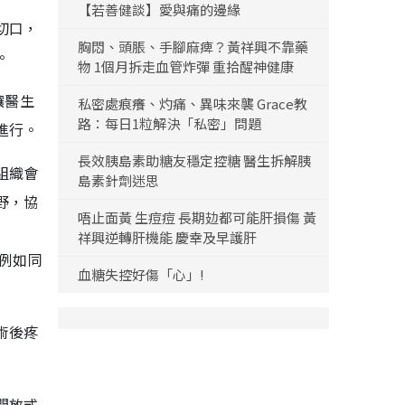
【若善健談】愛與痛的邊緣
切口，
胸悶、頭脹、手腳麻痺？黃祥興不靠藥
。
物 1個月拆走血管炸彈 重拾醒神健康
讓醫生
私密處痕癢、灼痛、異味來襲 Grace教
路：每日1粒解決「私密」問題
進行。
長效胰島素助糖友穩定控糖 醫生拆解胰
組織會
島素針劑迷思
野，協
唔止面黃 生痘痘 長期攰都可能肝損傷 黃
祥興逆轉肝機能 慶幸及早護肝
，例如同
血糖失控好傷「心」!
術後疼
開放式