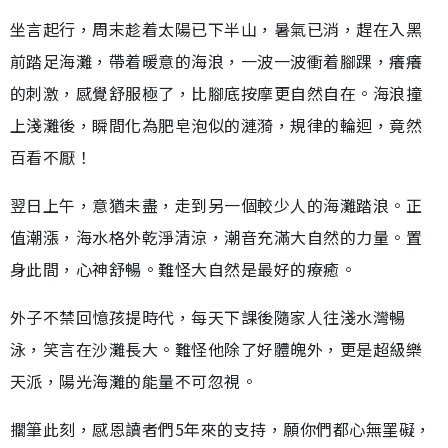
坐言起行，周末趁着太陽已下半山，暑氣已消，趕在入黑
前踏足海灘，帶着暖意的海浪，一波一波衝着腳踝，癢癢
的刺激，感覺舒服極了，比腳底按摩更自然自在。海浪撞
上淺灘後，瞬間化為肥皂泡似的漣漪，規律的輪迴，竟然
百看不厭！
翌日上午，意猶未盡，走到另一個較少人的海灘踏浪。正
值潮漲，海水格外乾淨清涼，潮音充滿大自然的力量。置
身此間，心神舒暢。難怪大自然是最好的療癒。
外子不禁回憶孩提時代，每天下課後隨家人往淺水灣暢
泳，笑言在沙灘長大。難怪他除了好體魄外，更是超級樂
天派，陽光海灘的能量不可忽視。
擱筆此刻，感恩讀者們5年來的支持，願你們都心無罣礙，