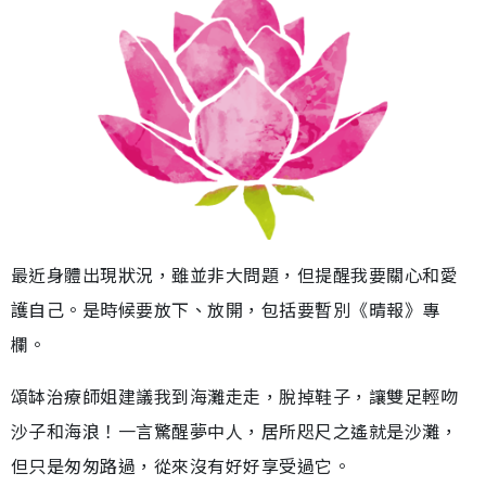
最近身體出現狀況，雖並非大問題，但提醒我要關心和愛
護自己。是時候要放下、放開，包括要暫別《晴報》專
欄。
頌缽治療師姐建議我到海灘走走，脫掉鞋子，讓雙足輕吻
沙子和海浪！一言驚醒夢中人，居所咫尺之遙就是沙灘，
但只是匆匆路過，從來沒有好好享受過它。