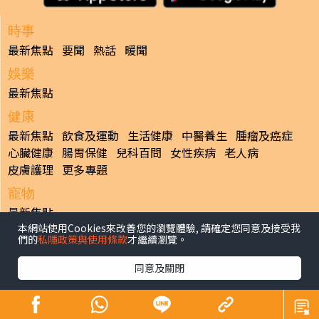
時事
最新焦點
要聞
熱話
暖聞
娛樂
最新焦點
健康
最新焦點
飲食及運動
生活健康
中醫養生
腫瘤及癌症
心臟健康
腸胃保健
兒科百問
女性疾病
老人病
皮膚護理
更多專題
寵物
最新焦點
本網站使用Cookies來改善您的瀏覽體驗, 請確定您同意及接受我
副刊
們的
私隱政策與使用條款
才繼續瀏覽。
最新焦點
同意及關閉
日報
揭頁版
港聞
財經/地產
中國/國際
娛樂
Healthy Life
生活副刊
親子/教育
體育
專題/人物
昔日晴報