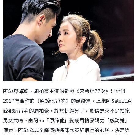
阿Sa蔡卓妍、周柏豪主演的新戲《感動她77次》是他們
2017年合作的《原諒他77次》的延續篇。上集阿Sa啞忍原
諒犯錯77次的周柏豪，終於斬纜分手，劇情惹來不少拍拖
男女共鳴。由阿Sa「原諒他」變成周柏豪竭力「感動她」
箍煲，阿Sa為成全飾演她媽咪惠英紅病重的心願，決定與