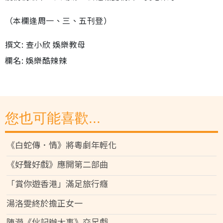
（本欄逢周一、三、五刊登）
撰文: 查小欣 娛樂教母
欄名: 娛樂酷辣辣
您也可能喜歡...
《白蛇傳．情》將粵劇年輕化
《好聲好戲》應開第二部曲
「賞你遊香港」滿足旅行癮
湯洛雯終於擔正女一
陳瀅《伙記辦大事》交足戲