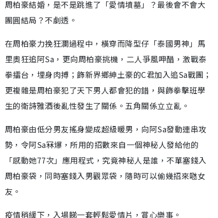
周柏豪結婚，是不是跳進了「愛情墳墓」？最後會不會大
團圓結局？不劇透。
在周柏豪力挽狂瀾過程中，橫穿而降型仔「泰國男神」馬
里奧狂追阿Sa，更向周柏豪挑機，二人爭風呷醋，激戰泰
拳擂台，埋身肉搏；飾新界鄉紳土豪的C君加入追Sa戰團；
更複雜是周柏豪犯了天下男人都會犯的錯，與飾拳擊班學
生的衛詩雅酒後亂性發生了關係。五角關係立立亂。
周柏豪由低分男友搖身變成超級暖男，向阿Sa發動連串攻
勢，令阿Sa冧爆，所用的招數來自一個神秘人發給他的
「感動她77次」應用程式，究竟神秘人是誰，不單塞錢入
周柏豪袋，同時塞錢入男觀眾袋，隨時可以偷幾招來𠱁女
友。
疫情稍緩下，入場睇一套輕鬆愛情片，賞心樂事。