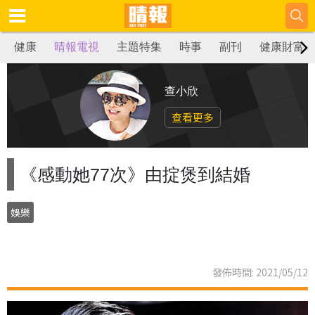
健康
晴報電視
主題特集
時事
副刊
健康財富
查小欣
查看更多
《感動她77次》由掟煲到結婚
娛樂
發佈時間: 2021/05/12