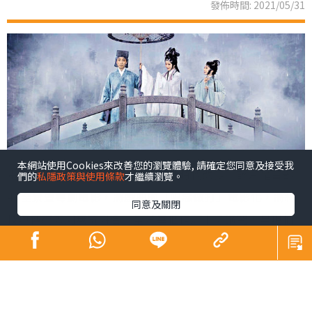
發佈時間: 2021/05/31
本網站使用Cookies來改善您的瀏覽體驗, 請確定您同意及接受我
電影《白蛇傳．情》為粵劇帶來劃時代改變。該片是首部
們的
私隱政策與使用條款
才繼續瀏覽。
4K全景聲粵劇電影，將戲曲的「唱念做打」電影化，將科
同意及關閉
技與傳統粵劇無縫融合，全片每個鏡頭十分講究，呈現仙
氣，如幻似真，視覺效果一流。女主角曾小敏和男主角文
汝清是國家一級演員，演出毋庸置疑，雖然對他們陌生，
但電影夠張力，無礙欣賞。