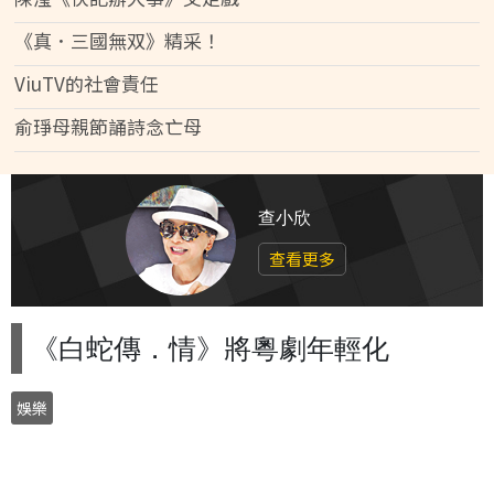
《真．三國無双》精采！
ViuTV的社會責任
俞琤母親節誦詩念亡母
查小欣
查看更多
《白蛇傳．情》將粵劇年輕化
娛樂