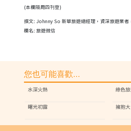
(本欄隔周四刊登)
撰文: Johnny So 新華旅遊總經理，資深旅遊
欄名: 旅遊微信
您也可能喜歡...
水深火熱
綠色旅
曙光初露
擁抱大