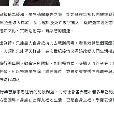
局勢稍為緩和，業界稍露曙光之際，突如其來年初起內地爆發
子席捲全球大爆發，至今確診及死亡數字驚人。從旅遊業經驗看
禮節文化、宗教活動等，有顯著的關連。
出負荷，只能靠人自身抵抗力去戰勝病毒。看香港算是個醫療
，人類也只能望天打卦，這次世紀疫情必深遠改變人們生活模
旅行團每團人數會有所限制，如用餐方式、交通人流管制等；
經營，所以寄語業界除了謹守崗位，亦需更有穿透性高瞻去與
被時代淘汰。
年行業智慧思考往後的前景問題，同時社會各界應本着多年香港
方面困局。身處在此彈丸福地生活，已是自身之福，學懂妥協