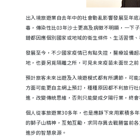
出入境旅遊業自去年中的社會動亂影響發展至年底
毒，傳染性比03年沙士更高及病徵不明顯，一下
鏈都因應個別國家或地域的衞生條件、生活習慣、
發展至今，不少國家疫情已有點失控，醫療設備超
地，也要另覓隔離之所，可見未來疫苗未面世之前
預計旅客未來出遊及入境遊模式都有所調節，可能
方面可能更自主網上預訂，種種原因都不利旅行社
進，改變傳統思維，否則只能變成夕陽行業，終會
個人從事旅遊業30多年，也是應靜下來用累積多
的獅子山精神，互勉互勵，求同存異去戰勝當前各
進步的智慧泉源。