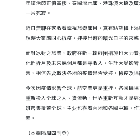
年復活節正值賞櫻、泰國潑水節、港珠澳大橋及廣
一片死寂。
近日無聊在家收看電視旅遊節目，真有點望梅止渴
現時大家應同心抗疫，迎接出遊的曙光日子的來臨
而對冰封之旅業，政府在新一輪紓困措施也大力着
他們近月及未來幾個月都是零收入，生計大受影響
營，相信先要取決各地的疫情是否受控，檢疫及隔
今次因疫情影響全球，航空業更是重挫，各國機場
重新投入全球之人、貨流動，世界重新互動才是經
班密集覆蓋全球，主要也靠着內地和各國中轉，作
素。
（本欄隔周四刊登）