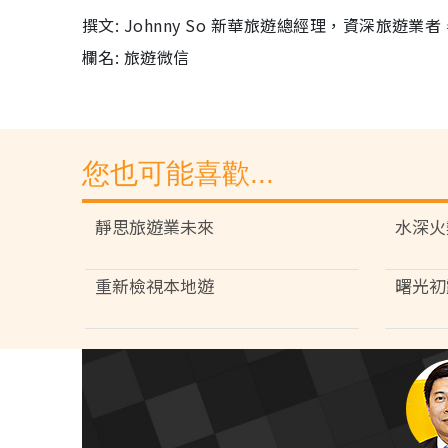
撰文: Johnny So 新華旅遊總經理，資深旅遊
欄名: 旅遊微信
您也可能喜歡...
靜思旅遊業未來
水深火
重新檢視本地遊
曙光初