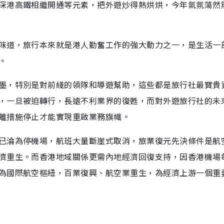
深港高鐵相繼開通等元素，把外遊炒得熱烘烘，今年氣氛蕩然
味道，旅行本來就是港人勤奮工作的強大動力之一，是生活一
。
墨，特別是對前綫的領隊和導遊幫助，這些都是旅行社最寶貴
，一旦被迫轉行，長遠不利業界的復甦，而對外遊旅行社的未
離措施停止才能實現重啟業務旗幟。
已淪為停機場，航班大量斷崖式取消，旅業復元先決條件是航
濟重生。而香港地域關係更需內地經濟回復支持，因香港機場
為國際航空樞紐，百業復興、航空業重生，為經濟上游一個重