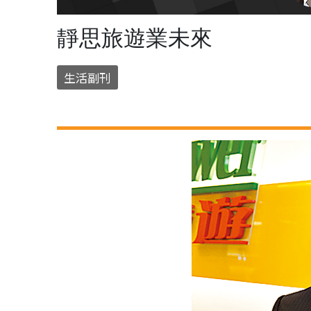
靜思旅遊業未來
生活副刊