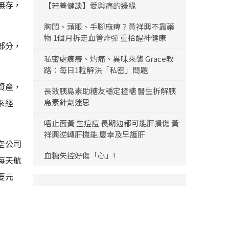
無存，
【若善健談】愛與痛的邊緣
胸悶、頭脹、手腳麻痺？黃祥興不靠藥
物 1個月拆走血管炸彈 重拾醒神健康
部分，
私密處痕癢、灼痛、異味來襲 Grace教
路：每日1粒解決「私密」問題
資產，
長效胰島素助糖友穩定控糖 醫生拆解胰
來經
島素針劑迷思
唔止面黃 生痘痘 長期攰都可能肝損傷 黃
祥興逆轉肝機能 慶幸及早護肝
空公司
血糖失控好傷「心」!
每天航
要元