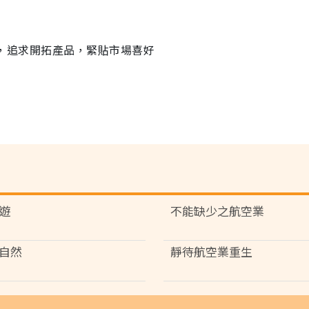
業者，追求開拓產品，緊貼市場喜好
遊
不能缺少之航空業
自然
靜待航空業重生