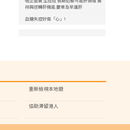
唔止面黃 生痘痘 長期攰都可能肝損傷 黃
祥興逆轉肝機能 慶幸及早護肝
血糖失控好傷「心」!
重新檢視本地遊
協助滯留港人