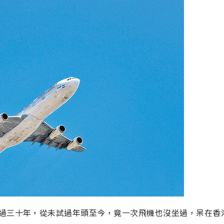
過三十年，從未試過年頭至今，竟一次飛機也沒坐過，呆在香