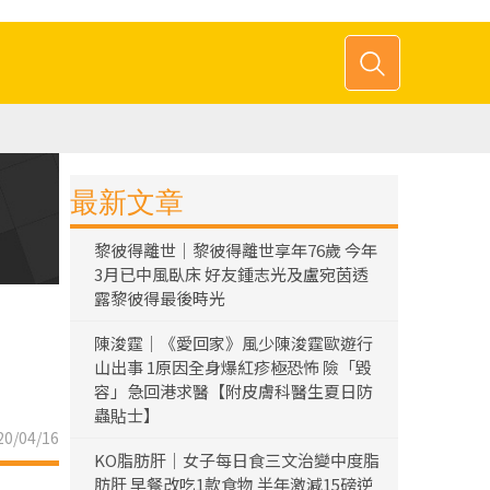
最新文章
黎彼得離世｜黎彼得離世享年76歲 今年
3月已中風臥床 好友鍾志光及盧宛茵透
露黎彼得最後時光
陳浚霆｜《愛回家》風少陳浚霆歐遊行
山出事 1原因全身爆紅疹極恐怖 險「毀
容」急回港求醫【附皮膚科醫生夏日防
蟲貼士】
0/04/16
KO脂肪肝｜女子每日食三文治變中度脂
肪肝 早餐改吃1款食物 半年激減15磅逆