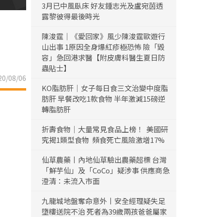
3月已中風臥床 好友鍾志光及盧宛茵透
露黎彼得最後時光
陳浚霆｜《愛回家》風少陳浚霆歐遊行
山出事 1原因全身爆紅疹極恐怖 險「毀
容」急回港求醫【附皮膚科醫生夏日防
蟲貼士】
0/08/06
KO脂肪肝｜女子每日食三文治變中度脂
肪肝 早餐改吃1款食物 半年激減15磅逆
轉脂肪肝
折壽食物｜大量常見食品上榜！ 美國研
究揭1類型食物 頻食死亡風險激增17%
仙草農藥丨內地仙草驗出農藥超標 台灣
「鮮芋仙」及「CoCo」疑涉事 供應商急
澄清：未流入市面
九龍城地盤奪命意外丨安全經理疑失足
墮樓送院不治 死者為39歲兩孩爸爸屬家