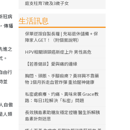
庭支柱育7歲及3歲子女
新冠病
生活訊息
，傳播
保單逆按自製長糧 | 充裕退休儲備 + 保
障家人GET！（附個案說明）
先進之
HPV相關頭頸癌新症上升 男性高危
式。
【若善健談】愛與痛的邊緣
自由行
胸悶、頭脹、手腳麻痺？黃祥興不靠藥
時並
物 1個月拆走血管炸彈 重拾醒神健康
私密處痕癢、灼痛、異味來襲 Grace教
路：每日1粒解決「私密」問題
人自傲
長效胰島素助糖友穩定控糖 醫生拆解胰
是人類
島素針劑迷思