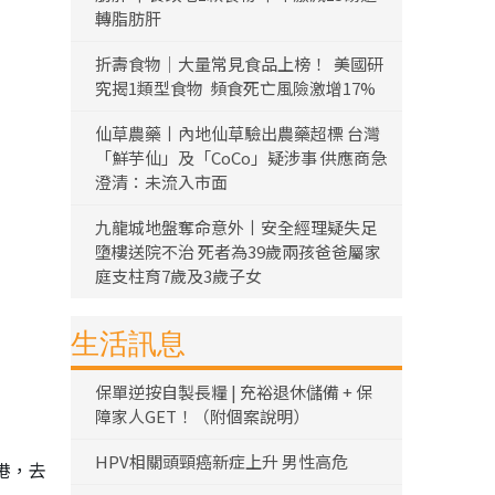
轉脂肪肝
折壽食物｜大量常見食品上榜！ 美國研
究揭1類型食物 頻食死亡風險激增17%
仙草農藥丨內地仙草驗出農藥超標 台灣
「鮮芋仙」及「CoCo」疑涉事 供應商急
澄清：未流入市面
九龍城地盤奪命意外丨安全經理疑失足
墮樓送院不治 死者為39歲兩孩爸爸屬家
庭支柱育7歲及3歲子女
生活訊息
保單逆按自製長糧 | 充裕退休儲備 + 保
障家人GET！（附個案說明）
HPV相關頭頸癌新症上升 男性高危
港，去