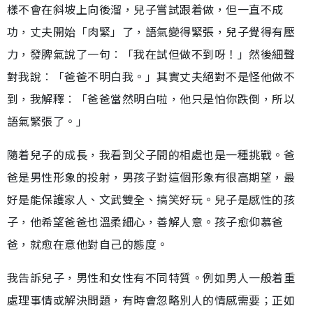
樣不會在斜坡上向後溜，兒子嘗試跟着做，但一直不成
功，丈夫開始「肉緊」了，語氣變得緊張，兒子覺得有壓
力，發脾氣說了一句︰「我在試但做不到呀！」然後細聲
對我說︰「爸爸不明白我。」其實丈夫絕對不是怪他做不
到，我解釋︰「爸爸當然明白啦，他只是怕你跌倒，所以
語氣緊張了。」
隨着兒子的成長，我看到父子間的相處也是一種挑戰。爸
爸是男性形象的投射，男孩子對這個形象有很高期望，最
好是能保護家人、文武雙全、搞笑好玩。兒子是感性的孩
子，他希望爸爸也溫柔細心，善解人意。孩子愈仰慕爸
爸，就愈在意他對自己的態度。
我告訴兒子，男性和女性有不同特質。例如男人一般着重
處理事情或解決問題，有時會忽略別人的情感需要；正如