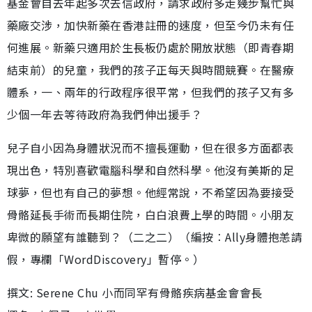
基金會自去年起多次去信政府，請求政府多走幾步幫忙與
藥廠交涉，加快新藥在香港註冊的速度，但至今仍未有任
何進展。新藥只適用於生長板仍處於開放狀態（即青春期
結束前）的兒童，我們的孩子正每天與時間競賽。在醫療
體系，一、兩年的行政程序很平常，但我們的孩子又有多
少個一年去等待政府為我們伸出援手？
兒子自小因為身體狀況而不擅長運動，但在很多方面都表
現出色，特別喜歡電腦科學和自然科學。他沒有美斯的足
球夢，但也有自己的夢想。他經常說，不希望因為要接受
骨骼延長手術而長期住院，白白浪費上學的時間。小朋友
卑微的願望有誰聽到？（二之二）（編按︰Ally身體抱恙請
假，專欄「WordDiscovery」暫停。）
撰文: Serene Chu 小而同罕有骨骼疾病基金會會長