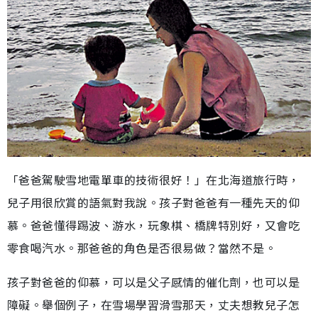
「爸爸駕駛雪地電單車的技術很好！」在北海道旅行時，
兒子用很欣賞的語氣對我說。孩子對爸爸有一種先天的仰
慕。爸爸懂得踢波、游水，玩象棋、橋牌特別好，又會吃
零食喝汽水。那爸爸的角色是否很易做？當然不是。
孩子對爸爸的仰慕，可以是父子感情的催化劑，也可以是
障礙。舉個例子，在雪場學習滑雪那天，丈夫想教兒子怎