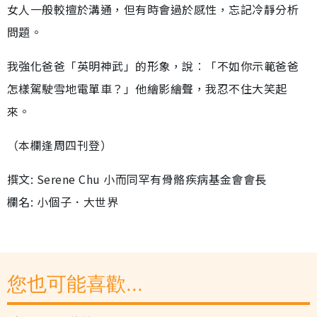
女人一般較擅於溝通，但有時會過於感性，忘記冷靜分析
問題。
我強化爸爸「英明神武」的形象，說︰「不如你示範爸爸
怎樣駕駛雪地電單車？」他繪影繪聲，我忍不住大笑起
來。
（本欄逢周四刊登）
撰文: Serene Chu 小而同罕有骨骼疾病基金會會長
欄名: 小個子．大世界
您也可能喜歡...