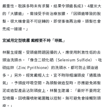
嚴重性，耽誤多時未有求醫，結果令頭瘡長成3、4厘米大
的「大膿瘡」，需接受手術治療放膿，「因頭瘡導致的脫
髮，很大機會是不可逆轉的，即使事後再治療，頭髮也會
禿成一撻撻。」
宜減用定型噴霧 戴帽要不時「唞氣」
林醫生提醒，受頭瘡問題困擾的人，應使用刺激性低的去
頭油洗頭水，「像含二硫化硒（Selenium Sulfide）、吡
硫鎓鋅（Zinc Pyrithione）的洗頭水，都可防止頭油過
多。」另外，經常戴帽人士，宜不時除帽讓頭皮「通風換
氣」，予頭皮呼吸空間。為頭髮做造型時，亦應避免將髮
泥或造型產品沾到頭皮上，林醫生建議：「最好不要用定
型噴霧，因噴霧噴射範圍難以控制，無可避免會接觸到頭
皮。」