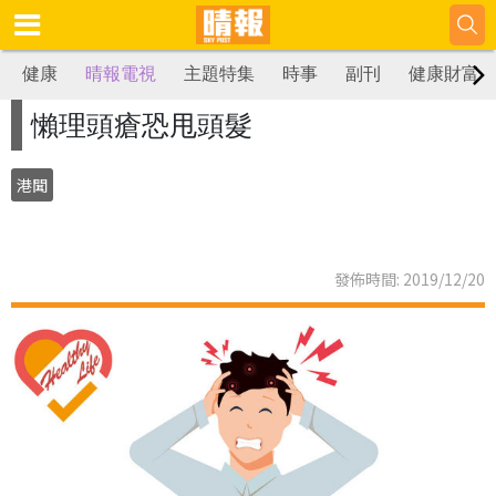
健康
晴報電視
主題特集
時事
副刊
健康財富
懶理頭瘡恐甩頭髮
港聞
發佈時間: 2019/12/20