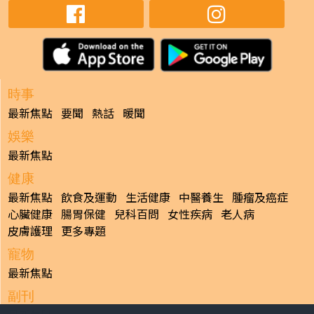
時事
最新焦點
要聞
熱話
暖聞
娛樂
最新焦點
健康
最新焦點
飲食及運動
生活健康
中醫養生
腫瘤及癌症
心臟健康
腸胃保健
兒科百問
女性疾病
老人病
皮膚護理
更多專題
寵物
最新焦點
副刊