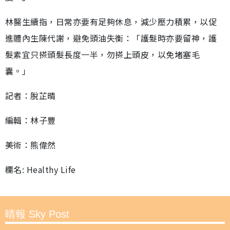
林醫生續指，日常亦要有足夠休息，減少壓力積累，以促
進體內生陳代謝，避免頭油失衡：「護髮時亦要留神，護
髮素宜只搽頭髮長度一半，勿搽上頭皮，以免堵塞毛
囊。」
記者：脫芷晴
編輯：林子豐
美術：熊偉然
欄名: Healthy Life
晴報 Sky Post