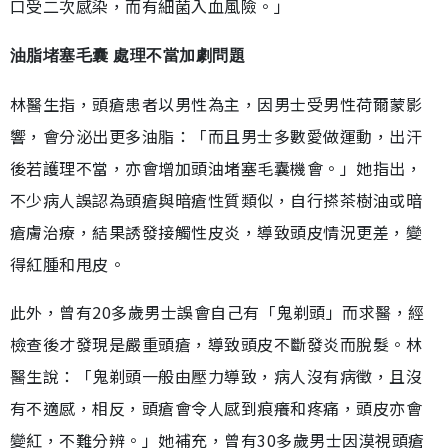
口受二次感染，而有細菌入血風險。」
油脂堵塞毛囊 處理不當加劇問題
林醫生指，頭瘡患者以男性為主，因男士受男性荷爾蒙影
響，會分泌出更多油脂：「而且男士多數愛做運動，出汗
後若護理不當，亦會增加頭油堵塞毛囊機會。」她指出，
不少病人誤認為頭瘡與暗瘡性質類似，自行搽茶樹油或暗
瘡膚治療，結果誘發接觸性皮炎，導致頭皮情況更差，變
得紅腫和甩皮。
此外，曾有20多歲男士誤會自己有「鬼剃頭」而求醫，經
檢查後才發現是嚴重頭瘡，導致頭皮不斷發炎而脫髮。林
醫生說：「鬼剃頭一般由壓力導致，病人沒有病徵，且沒
有不適感，相反，頭瘡會令人感到痕癢和疼痛，頭皮亦會
變紅，不難分辨。」她補充，曾有30多歲男士因漠視頭瘡