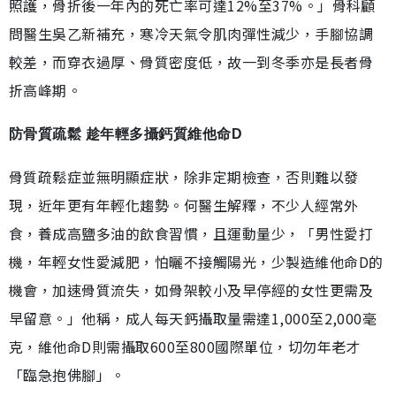
照護，骨折後一年內的死亡率可達12%至37%。」骨科顧
問醫生吳乙新補充，寒冷天氣令肌肉彈性減少，手腳協調
較差，而穿衣過厚、骨質密度低，故一到冬季亦是長者骨
折高峰期。
防骨質疏鬆 趁年輕多攝鈣質維他命D
骨質疏鬆症並無明顯症狀，除非定期檢查，否則難以發
現，近年更有年輕化趨勢。何醫生解釋，不少人經常外
食，養成高鹽多油的飲食習慣，且運動量少，「男性愛打
機，年輕女性愛減肥，怕曬不接觸陽光，少製造維他命D的
機會，加速骨質流失，如骨架較小及早停經的女性更需及
早留意。」他稱，成人每天鈣攝取量需達1,000至2,000毫
克，維他命D則需攝取600至800國際單位，切勿年老才
「臨急抱佛腳」。