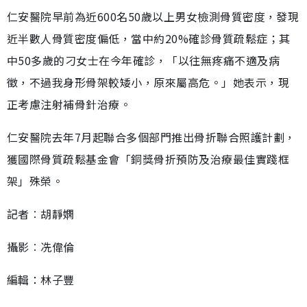
仁安醫院早前為近600名50歲以上男女檢測骨質密度，發現
近半數人骨質密度偏低，當中約20%確診骨質疏鬆症；其
中50多歲的刁女士在今年確診，「以往無疼痛不適及病
徵，不過我身形骨架較矮小，原來屬高危。」她表示，現
正考慮注射補骨針治療。
仁安醫院去年7月起聯合多個部門推出骨折聯合照護計劃，
獲國際骨質疏鬆基金會「銅獎骨折預防及治療最佳實踐框
架」殊榮。
記者︰胡靜嫻
攝影︰冼偉倫
編輯：林子豐