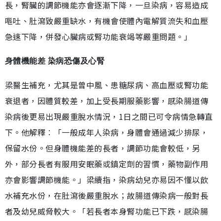
長，腎臟的調節機能亦會逐漸下降，一旦染病，容易造成
嘔吐、肚瀉致嚴重缺水，有機會使體內電解質流失和血壓
急速下降，併發心臟病或腎功能衰竭等嚴重問題。」
身體機能差 染病恐傷及心腎
梁醫生補充，尤其是曾中風、患糖尿病、高血壓或腎功能
衰退者，因體質較差，加上受長期服藥影響，感染腸道傳
染病後更易出現嚴重脫水情況，1日之間已可令病情急轉直
下。他解釋︰「一般成年人染病，身體會通過減少排尿，
保留水份。但身體機能差的長者，調節功能會較低，另
外，部分長者有服用安眠藥或鎮定劑的習慣，藥物副作用
亦會影響調節機能。」梁續指，染病幼兒亦易因不懂以飲
水補充水份，在肚瀉後嚴重脫水；故腸道傳染病一般對長
者及幼兒威脅較大。「若長者本身腎功能已下跌，感染腸