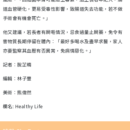
道血管硬化，更易受毒性影響，致腸道失去功能，若不做
手術會有機會死亡。」
他又建議，若長者有屙嘔情況，忌食過量止屙藥，免令有
害物質長期停留在體內︰「最好多喝水及盡早求醫，家人
亦要監察其血壓有否異常，免病情惡化。」
記者︰脫芷晴
編輯︰林子豐
美術︰熊偉然
欄名: Healthy Life