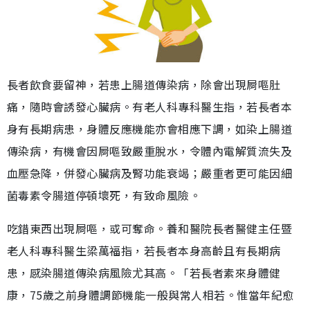
長者飲食要留神，若患上腸道傳染病，除會出現屙嘔肚
痛，隨時會誘發心臟病。有老人科專科醫生指，若長者本
身有長期病患，身體反應機能亦會相應下調，如染上腸道
傳染病，有機會因屙嘔致嚴重脫水，令體內電解質流失及
血壓急降，併發心臟病及腎功能衰竭；嚴重者更可能因細
菌毒素令腸道停頓壞死，有致命風險。
吃錯東西出現屙嘔，或可奪命。養和醫院長者醫健主任暨
老人科專科醫生梁萬福指，若長者本身高齡且有長期病
患，感染腸道傳染病風險尤其高。「若長者素來身體健
康，75歲之前身體調節機能一般與常人相若。惟當年紀愈