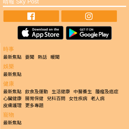
晴報 Sky Post
時事
最新焦點
要聞
熱話
暖聞
娛樂
最新焦點
健康
最新焦點
飲食及運動
生活健康
中醫養生
腫瘤及癌症
心臟健康
腸胃保健
兒科百問
女性疾病
老人病
皮膚護理
更多專題
寵物
最新焦點