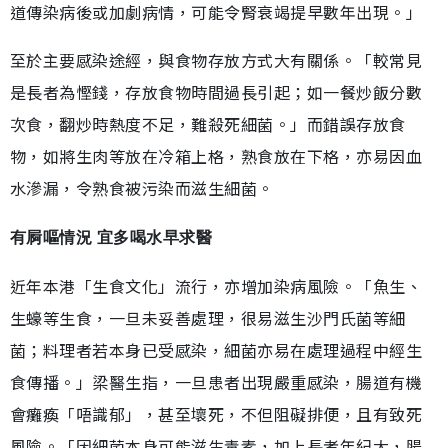
道傳染病後或加劇病情，可能令腎衰竭提早數年出現。」
至於主要感染途經，與食物存放方式大有關係。「較常見
是長者為慳錢，存放食物時間過長引起；如一餐炒飯分數
次食，翻炒時熱度不足，難殺死細菌。」而錯誤存放食
物，如將生肉等放在冷箱上格，熟食放在下格，亦易因血
水滲漏，令熟食被污染而滋生細菌。
有屙嘔情況 宜多喝水早求醫
近年本港「生食文化」流行，亦增加染病風險。「魚生、
生蠔等生食，一旦未妥善處理，很易滋生沙門氏菌等細
菌；料理者若本身已受感染，細菌亦易在處理過程中經生
食傳播。」梁醫生指，一旦患者出現嚴重感染，腸道有機
會癱瘓「唔識郁」，甚至壞死，不但阻礙排便，且有致死
風險。「因細菌本身可能滋生毒素，加上長者年紀大，腸