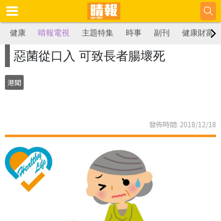
健康
晴報電視
主題特集
時事
副刊
健康財富
惡菌從口入 可致長者腸壞死
港聞
發佈時間: 2018/12/18