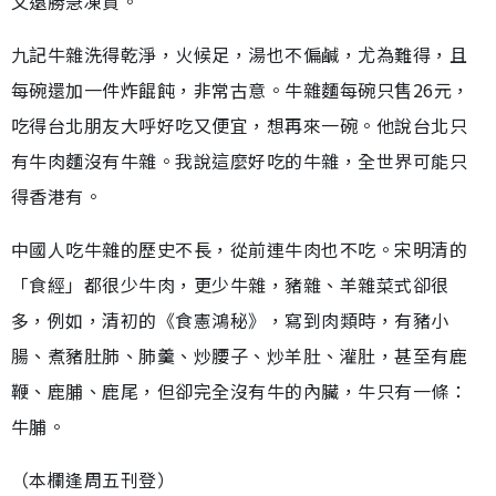
又遠勝急凍貨。
九記牛雜洗得乾淨，火候足，湯也不偏鹹，尤為難得，且
每碗還加一件炸餛飩，非常古意。牛雜麵每碗只售26元，
吃得台北朋友大呼好吃又便宜，想再來一碗。他說台北只
有牛肉麵沒有牛雜。我說這麼好吃的牛雜，全世界可能只
得香港有。
中國人吃牛雜的歷史不長，從前連牛肉也不吃。宋明清的
「食經」都很少牛肉，更少牛雜，豬雜、羊雜菜式卻很
多，例如，清初的《食憲鴻秘》，寫到肉類時，有豬小
腸、煮豬肚肺、肺羹、炒腰子、炒羊肚、灌肚，甚至有鹿
鞭、鹿脯、鹿尾，但卻完全沒有牛的內臟，牛只有一條：
牛脯。
（本欄逢周五刊登）