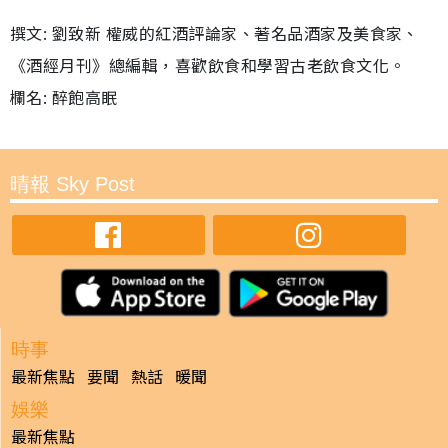
撰文: 劉致新 權威的紅酒評論家、著名品酒家及美食家、
《酒經月刊》總編輯，喜歡飲食和學習古老飲食文化。
欄名: 醉飽高眠
晴報 Sky Post
時事
最新焦點
要聞
熱話
暖聞
娛樂
最新焦點