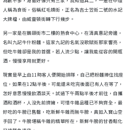
為數不多，港島好像只有三家，我知道其二，一是在中環
人稱為食街，俗稱紅毛嬌街，正名為吉士笠街二號的水記
大牌檔，由威靈頓街轉下行幾步。
另一家是在鵝頸街市二樓的熟食中心，在清真惠記旁邊，
名叫九記牛什粉麵。這家九記的名氣沒歌賦街那家響亮，
但吃牛雜卻是我的首選，若人流少點，讓我能從容的開瓶
酒，慢慢享用就更好。
現實是早上由11時客人便開始排隊，自己把粉麵捧住找座
位，如果在12點半後，可能還未吃完後面已有人在等了，
怎好意思慢慢飲酒談天。試過下午兩點半後才前往，自攜
酒和酒杯，人沒先前擠擁，可惜牛雜品種已不夠齊全，最
好吃的牛膀已售罄，吃新鮮牛雜而無牛膀，真如入寶山空
手回了。牛膀堪稱牛雜的精華所在，新鮮牛膀的甘香鬆化