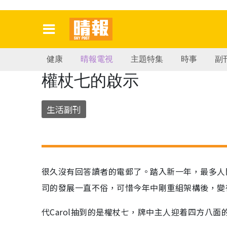
健康
晴報電視
主題特集
時事
副
權杖七的啟示
生活副刊
很久沒有回答讀者的電郵了。踏入新一年，最多人問
司的發展一直不俗，可惜今年中剛重組架構後，變
代Carol抽到的是權杖七，牌中主人迎着四方八面