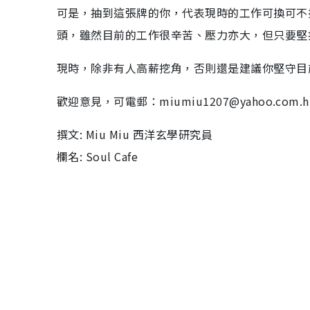
可是，抽到這張牌的你，代表現時的工作可換可不
頭，雖然目前的工作很辛苦、壓力亦大，但只要堅
現時，除非有人高薪挖角，否則還是建議你堅守目
歡迎意見，可電郵：miumiu1207@yahoo.com.h
撰文: Miu Miu 西洋玄學研究員
欄名: Soul Cafe