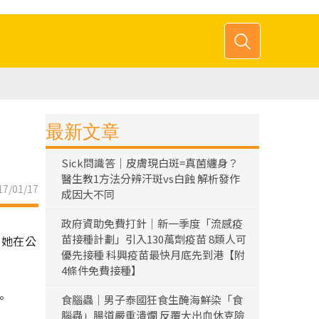
最新文章
Sick問識答｜皮膚現白斑=真菌纏身？
醫生教1方法分辨汗斑vs白蝕 解析發作
7/01/17
成因大不同
政府資助免費打針｜新一季度「流感疫
苗接種計劃」引入130萬劑疫苗 8類人可
。她在公
優先接種 科興疫苗最快月底先到港【附
4條件免費接種】
。
食腦蟲｜男子泰國狂食生醃海鮮染「食
腦蟲」腸道嚴重潰爛 反覆大出血休克險