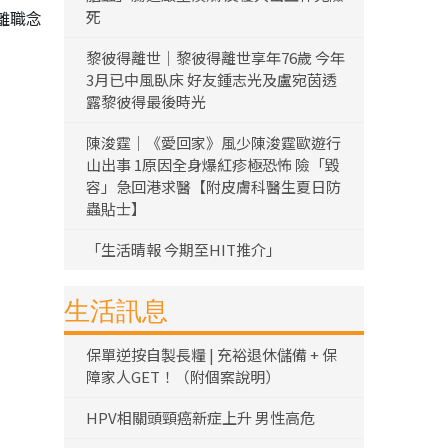
離職念
死
黎彼得離世｜黎彼得離世享年76歲 今年
3月已中風臥床 好友鍾志光及盧宛茵透
露黎彼得最後時光
陳浚霆｜《愛回家》風少陳浚霆歐遊行
山出事 1原因全身爆紅疹極恐怖 險「毀
容」急回港求醫【附皮膚科醫生夏日防
蟲貼士】
「生活晴報 今期至HIT推介」
生活訊息
保單逆按自製長糧 | 充裕退休儲備 + 保
障家人GET！（附個案說明）
HPV相關頭頸癌新症上升 男性高危