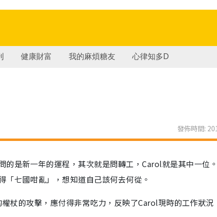
刊
健康財富
我的麻煩糖友
心律知多D
發佈時間: 201
的是新一年的運程，其次就是問轉工，Carol就是其中一位
得「七國咁亂」，想知道自己該何去何從。
的權杖的攻擊，應付得非常吃力，反映了Carol現時的工作狀況