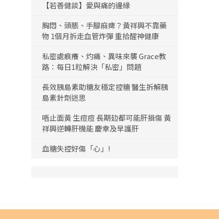
【若善健談】愛與痛的邊緣
胸悶、頭脹、手腳麻痺？黃祥興不靠藥
物 1個月拆走血管炸彈 重拾醒神健康
私密處痕癢、灼痛、異味來襲 Grace教
路：每日1粒解決「私密」問題
長效胰島素助糖友穩定控糖 醫生拆解胰
島素針劑迷思
唔止面黃 生痘痘 長期攰都可能肝損傷 黃
祥興逆轉肝機能 慶幸及早護肝
血糖失控好傷「心」!