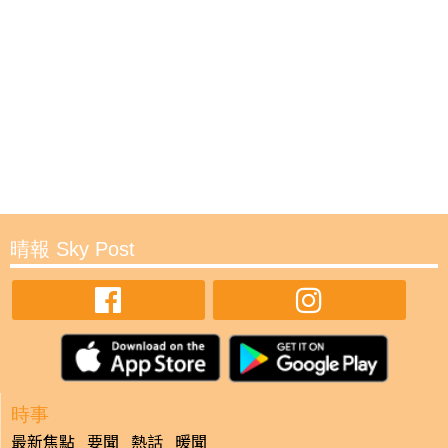
晴報 Sky Post
時事
最新焦點
要聞
熱話
暖聞