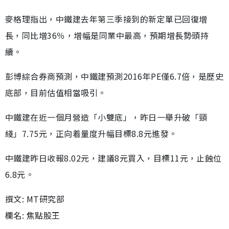
麥格理指出，中鐵建去年第三季接到的新定單已回復增
長，同比增36％，增幅是同業中最高，預期增長勢頭持
續。
彭博綜合券商預測，中鐵建預測2016年PE僅6.7倍，是歷史
底部，目前估值相當吸引。
中鐵建在近一個月營造「小雙底」，昨日一舉升破「頸
綫」7.75元，正向着量度升幅目標8.8元進發。
中鐵建昨日收報8.02元，建議8元買入，目標11元，止蝕位
6.8元。
撰文: MT研究部
欄名: 焦點股王