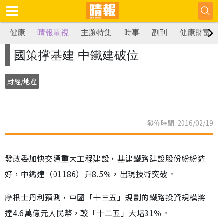
健康
晴報電視
主題特集
時事
副刊
健康財富
國策撑基建 中鐵建破位
財經/地產
發佈時間: 2016/02/19
發改委加快交通重大工程建設，基建鐵路建設股份紛紛造
好，中鐵建（01186）升8.5％，出現技術突破。
摩根士丹利預測，中國「十三五」規劃的鐵路投資規模將
達4.6萬億元人民幣，較「十二五」大增31％。