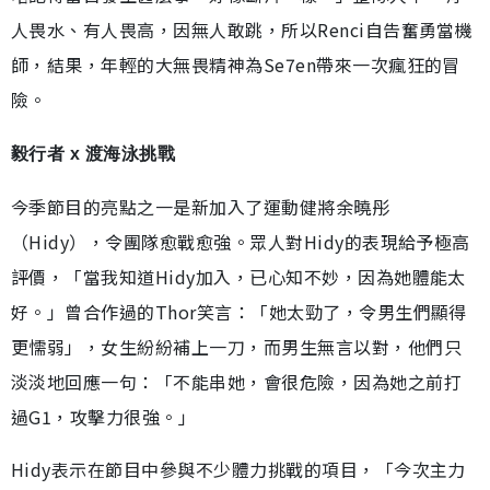
人畏水、有人畏高，因無人敢跳，所以Renci自告奮勇當機
師，結果，年輕的大無畏精神為Se7en帶來一次瘋狂的冒
險。
毅行者 x 渡海泳挑戰
今季節目的亮點之一是新加入了運動健將余曉彤
（Hidy），令團隊愈戰愈強。眾人對Hidy的表現給予極高
評價，「當我知道Hidy加入，已心知不妙，因為她體能太
好。」曾合作過的Thor笑言：「她太勁了，令男生們顯得
更懦弱」，女生紛紛補上一刀，而男生無言以對，他們只
淡淡地回應一句：「不能串她，會很危險，因為她之前打
過G1，攻擊力很強。」
Hidy表示在節目中參與不少體力挑戰的項目，「今次主力