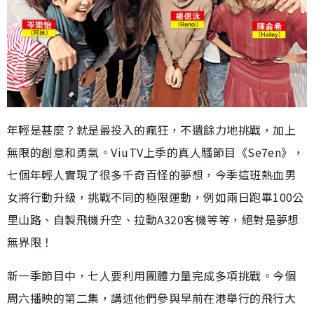
年輕是甚麼？就是最投入的瘋狂，不遺餘力地挑戰，加上
無限的創意和勇氣。ViuTV上季的真人騷節目《Se7en》，
七個年輕人實現了很多千奇百怪的夢想，今季這班熱血男
女將行動升級，挑戰不同的極限運動，例如兩日跑畢100公
里山路、自製飛機升空、拉動A320客機等等，絕對是夢想
無界限！
新一季節目中，七人要利用團體力量完成多項挑戰。今個
周六播映的第二集，講述他們參與早前在港舉行的飛行大