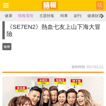
健康
晴報電視
主題特集
時事
副刊
健康財富
《SE7EN2》熱血七友上山下海大冒
險
娛樂
發佈時間: 2017/01/11