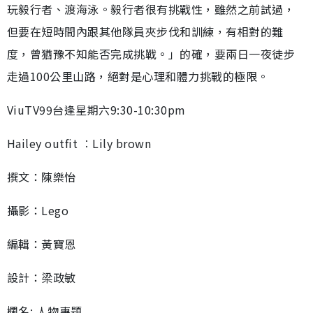
玩毅行者、渡海泳。毅行者很有挑戰性，雖然之前試過，
但要在短時間內跟其他隊員夾步伐和訓練，有相對的難
度，曾猶豫不知能否完成挑戰。」的確，要兩日一夜徒步
走過100公里山路，絕對是心理和體力挑戰的極限。
ViuTV99台逢星期六9:30-10:30pm
Hailey outfit ︰Lily brown
撰文：陳樂怡
攝影：Lego
編輯：黃寶恩
設計：梁政敏
欄名: 人物專題