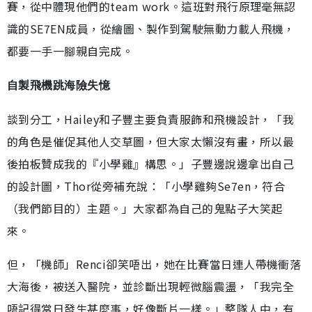
賽，從中體現他們的team work。這班對飛行原理毫無認
識的SE7EN成員，從繪圖、製作到駕駛無動力載人飛機，
都要一手一腳親自完成。
自製飛機跳海險失憶
談到分工，Hailey和子豐主要負責服飾和飛機設計，「我
的角色是催促其他人交草圖，但大家太懶沒有畫，所以最
後拍板贊成我的『小學雞』構思。」子豐邊說邊拿出自己
的設計圖，Thor從旁補充說：「小學雞夠Se7en，符合
（我們節目的）主題。」大家都為自己的鬼點子大笑起
來。
但，「機師」Renci卻笑唔出，她在比賽當日連人帶機衝落
大海後，被送入醫院，並診斷出現輕微腦震盪，「我完全
唔記得當日發生甚麼事，好像斷片一樣。」整隊人中，有