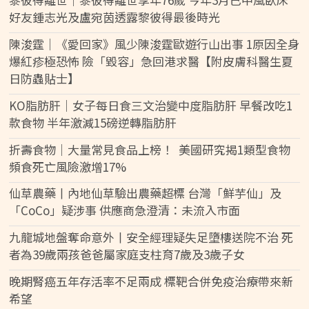
好友鍾志光及盧宛茵透露黎彼得最後時光
陳浚霆｜《愛回家》風少陳浚霆歐遊行山出事 1原因全身
爆紅疹極恐怖 險「毀容」急回港求醫【附皮膚科醫生夏
日防蟲貼士】
KO脂肪肝｜女子每日食三文治變中度脂肪肝 早餐改吃1
款食物 半年激減15磅逆轉脂肪肝
折壽食物｜大量常見食品上榜！ 美國研究揭1類型食物
頻食死亡風險激增17%
仙草農藥丨內地仙草驗出農藥超標 台灣「鮮芋仙」及
「CoCo」疑涉事 供應商急澄清：未流入市面
九龍城地盤奪命意外丨安全經理疑失足墮樓送院不治 死
者為39歲兩孩爸爸屬家庭支柱育7歲及3歲子女
晚期腎癌五年存活率不足兩成 標靶合併免疫治療帶來新
希望