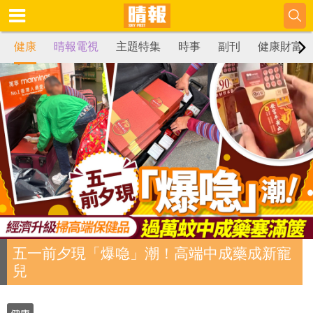
健康
晴報電視
主題特集
時事
副刊
健康財富
五一前夕現「爆喼」潮！高端中成藥成新寵
兒