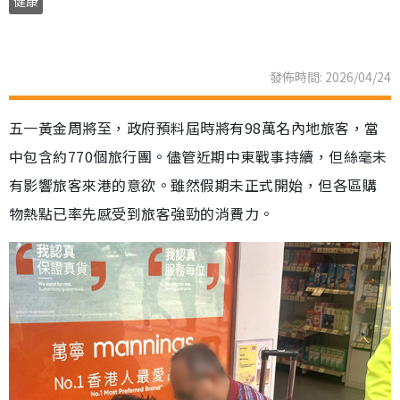
健康
發佈時間: 2026/04/24
五一黃金周將至，政府預料屆時將有98萬名內地旅客，當
中包含約770個旅行團。儘管近期中東戰事持續，但絲毫未
有影響旅客來港的意欲。雖然假期未正式開始，但各區購
物熱點已率先感受到旅客強勁的消費力。