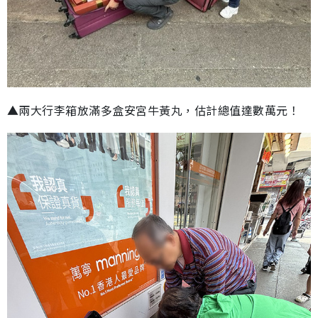
▲兩大行李箱放滿多盒安宮牛黃丸，估計總值達數萬元！