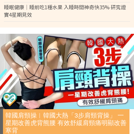
睡眠健康｜睡前吃1種水果 入睡時間神奇快35% 研究證
實4星期見效
韓國肩頸操︱韓國大熱「3步肩頸背操」 一
星期改善虎背熊腰 有效舒緩肩頸痛明顯改善
寒背