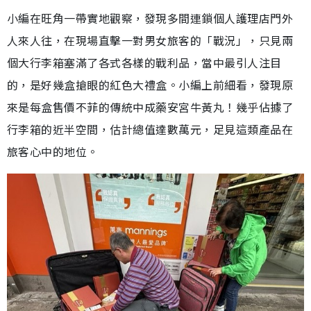
小編在旺角一帶實地觀察，發現多間連鎖個人護理店門外
人來人往，在現場直擊一對男女旅客的「戰況」，只見兩
個大行李箱塞滿了各式各樣的戰利品，當中最引人注目
的，是好幾盒搶眼的紅色大禮盒。小編上前細看，發現原
來是每盒售價不菲的傳統中成藥安宮牛黃丸！幾乎佔據了
行李箱的近半空間，估計總值達數萬元，足見這類產品在
旅客心中的地位。