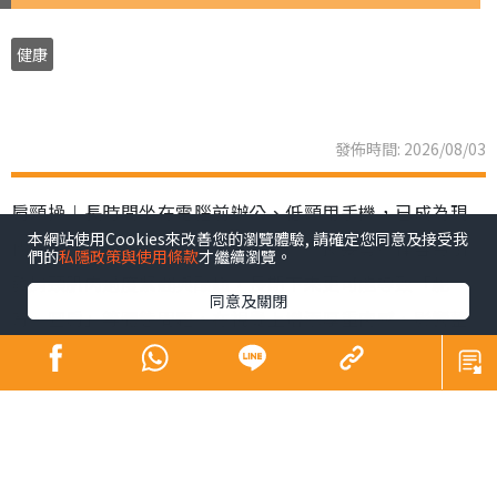
健康
發佈時間: 2026/08/03
肩頸操︱長時間坐在電腦前辦公、低頸用手機，已成為現
本網站使用Cookies來改善您的瀏覽體驗, 請確定您同意及接受我
代職場人與「低頭族」的生活常態。不良姿勢不僅容易引
們的
私隱政策與使用條款
才繼續瀏覽。
發肩頸肌肉過度緊繃與酸痛，長期下來更可能導致「駝
同意及關閉
背、圓肩」等體態問題，在視覺上增添厚重肉感，影響整
體精神面貌。韓國社群平台近期興起一套「3步肩頸背伸展
操」，每日只需3分鐘，簡單幾個動作，有效解決肩頸僵硬
與緊繃等狀況。
肩頸操︱韓國「3步肩頸背伸